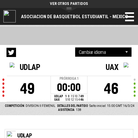
VER OTROS PARTIDOS
ASOCIACION DE BASQUETBOL ESTUDIANTIL - MEXICO
UDLAP
UAX
PRÓRROGA
1
49
46
00:00
UDLAP
9
8
15
10
7
49
UAX
5
10
12
15
4
46
COMPETICIÓN
DIVISION II FEMENIL
DETALLES DEL PARTIDO
Salto inicial: 15:00 GMT 16/3/24
ASISTENCIA
138
UDLAP