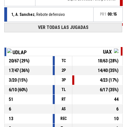
1, A. Sanchez
, Rebote defensivo
PR1
00:15
VER TODAS LAS JUGADAS
PR1
00:20
7, K. Romero
, 3PT tiro en suspensión fallado
PR1
00:34
22, E. Campos
, Recuperación
UAX
UDLAP
20
/
67
(
29
%)
18
/
63
(
28
%)
TC
15, A. Vazquez
, Pérdida por mal pase
PR1
00:34
17
/
47
(
36
%)
14
/
40
(
35
%)
2P
1, A. Sanchez
, Rebote defensivo
PR1
00:45
3
/
20
(
15
%)
4
/
23
(
17
%)
3P
6
/
10
(
60
%)
6
/
17
(
35
%)
TL
51
44
RT
6
6
AS
13
10
REC