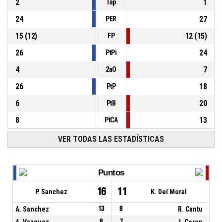
2
1
Tap
24
27
PER
15
(
12
)
12
(
15
)
FP
26
24
PtPi
4
7
2aO
26
18
PtP
6
20
PtB
8
13
PtCA
VER TODAS LAS ESTADÍSTICAS
Puntos
16
11
P. Sanchez
K. Del Moral
A. Sanchez
13
8
R. Cantu
A. Vazquez
8
7
J. Ceron