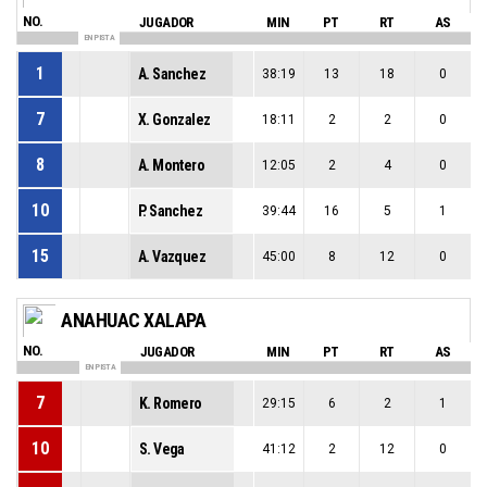
NO.
JUGADOR
MIN
PT
RT
AS
EN PISTA
1
A. Sanchez
38:19
13
18
0
7
X. Gonzalez
18:11
2
2
0
8
A. Montero
12:05
2
4
0
10
P. Sanchez
39:44
16
5
1
15
A. Vazquez
45:00
8
12
0
ANAHUAC XALAPA
NO.
JUGADOR
MIN
PT
RT
AS
EN PISTA
7
K. Romero
29:15
6
2
1
10
S. Vega
41:12
2
12
0