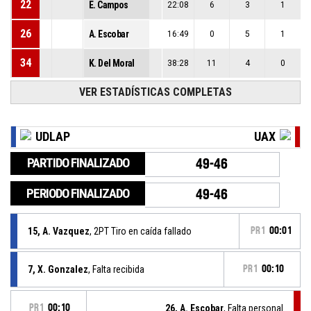
22
E. Campos
22:08
6
3
1
26
A. Escobar
16:49
0
5
1
34
K. Del Moral
38:28
11
4
0
VER ESTADÍSTICAS COMPLETAS
UDLAP
UAX
PARTIDO FINALIZADO
49-46
PERIODO FINALIZADO
49-46
15, A. Vazquez
, 2PT Tiro en caída fallado
PR1
00:01
7, X. Gonzalez
, Falta recibida
PR1
00:10
PR1
00:10
26, A. Escobar
, Falta personal