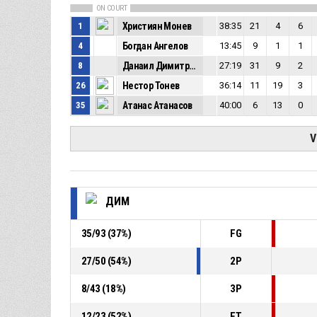
ON COURT
1
Християн Монев
38:35
21
4
6
4
Богдан Ангелов
13:45
9
1
1
8
Данаил Димитров
27:19
31
9
2
26
Нестор Тонев
36:14
11
19
3
35
Атанас Атанасов
40:00
6
13
0
V
ДИМ
35
/
93
(
37
%)
FG
27
/
50
(
54
%)
2P
8
/
43
(
18
%)
3P
12
/
23
(
52
%)
FT