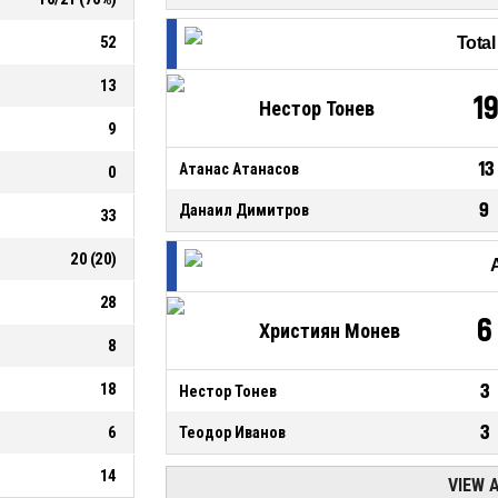
52
Tota
13
1
Нестор Тонев
9
13
Атанас Атанасов
0
9
Данаил Димитров
33
20
(
20
)
28
6
Християн Монев
8
18
3
Нестор Тонев
3
6
Теодор Иванов
14
VIEW 