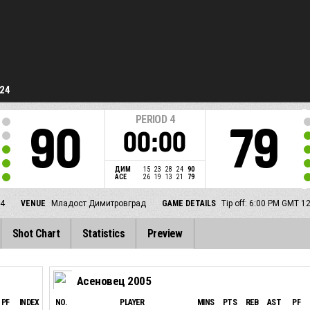
-24
PERIOD
4
90
79
00:00
ДИМ
15
23
28
24
90
АСЕ
26
19
13
21
79
24
VENUE
Младост Димитровград
GAME DETAILS
Tip off: 6:00 PM GMT 1
Shot Chart
Statistics
Preview
Асеновец 2005
PF
INDEX
NO.
PLAYER
MINS
PTS
REB
AST
PF