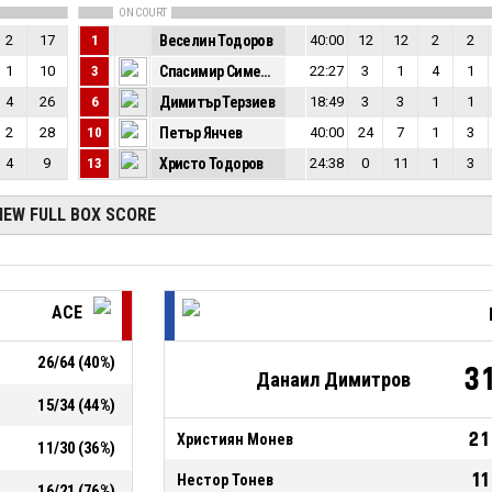
ON COURT
2
17
1
Веселин Тодоров
40:00
12
12
2
2
1
10
3
Спасимир Симеонов
22:27
3
1
4
1
4
26
6
Димитър Терзиев
18:49
3
3
1
1
2
28
10
Петър Янчев
40:00
24
7
1
3
4
9
13
Христо Тодоров
24:38
0
11
1
3
IEW FULL BOX SCORE
АСЕ
26
/
64
(
40
%)
3
Данаил Димитров
15
/
34
(
44
%)
21
Християн Монев
11
/
30
(
36
%)
11
Нестор Тонев
16
/
21
(
76
%)