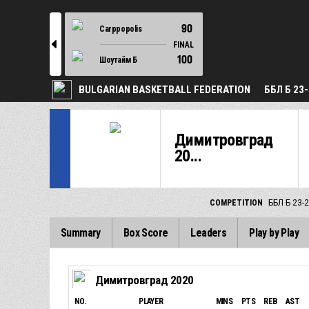
90
Carppopolis
l
FINAL
100
Шоутайм Б
BULGARIAN BASKETBALL FEDERATION
ББЛ Б 23
Димитровград
20...
COMPETITION
ББЛ Б 23-
Summary
Box Score
Leaders
Play by Play
Димитровград 2020
NO.
PLAYER
MINS
PTS
REB
AST