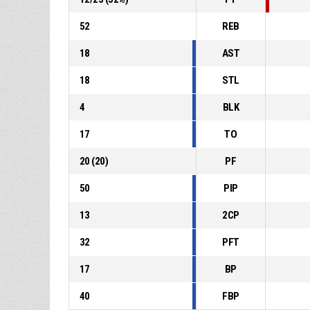
52
REB
18
AST
18
STL
4
BLK
17
TO
20
(
20
)
PF
50
PIP
13
2CP
32
PFT
17
BP
40
FBP