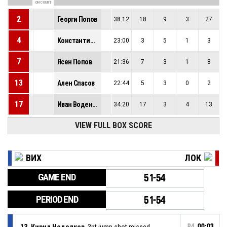
ON COURT
2
Георги Попов
38:12
18
9
3
27
4
Константин Йорданов
23:00
3
5
1
3
7
Ясен Попов
21:36
7
3
1
8
13
Ален Спасов
22:44
5
3
0
2
17
Иван Воденичарски
34:20
17
3
4
13
VIEW FULL BOX SCORE
ВИХ
ЛОК
GAME END
51-54
PERIOD END
51-54
13, Кирил Неделков
, 3pt jump shot missed
P4
00:03