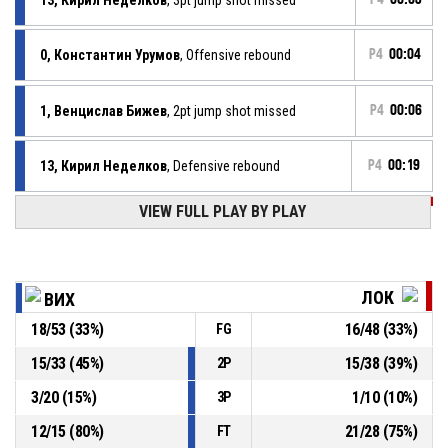
0, Константин Урумов
, Offensive rebound
P4
00:04
1, Венцислав Бижев
, 2pt jump shot missed
P4
00:06
13, Кирил Неделков
, Defensive rebound
P4
00:19
VIEW FULL PLAY BY PLAY
P4
00:22
17, Иван Воденичарски
, 3pt jump shot missed
P4
00:32
Timeout - full
ЛОК
ВИХ
18
/
53
(
33
%)
16
/
48
(
33
%)
FG
13, Кирил Неделков
, Assist
P4
00:35
15
/
33
(
45
%)
15
/
38
(
39
%)
2P
P4
00:35
11, Иван Аргиров
, 3pt jump shot made
51-54
3
/
20
(
15
%)
1
/
10
(
10
%)
Вихрен Сандански
- trail by 3
3P
12
/
15
(
80
%)
21
/
28
(
75
%)
FT