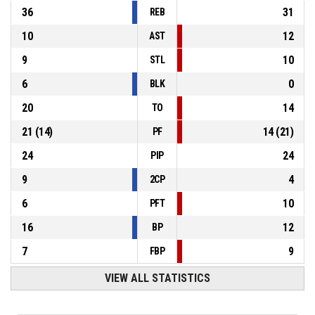
36
31
REB
10
12
AST
9
10
STL
6
0
BLK
20
14
TO
21
(
14
)
14
(
21
)
PF
24
24
PIP
9
4
2CP
6
10
PFT
16
12
BP
7
9
FBP
VIEW ALL STATISTICS