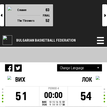
63
Славия
l
r
FINAL
52
The Throwers
BULGARIAN BASKETBALL FEDERATION
ВИХ
ЛОК
PERIOD
4
51
54
00:00
ВИХ
10
15
16
10
51
ЛОК
9
14
14
17
54