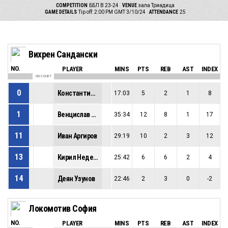
COMPETITION
ББЛ В 23-24
VENUE
зала Триадица
GAME DETAILS
Tip off: 2:00 PM GMT 3/10/24
ATTENDANCE
25
Вихрен Сандански
NO.
PLAYER
MINS
PTS
REB
AST
INDEX
ON COURT
0
Константин Урумов
17:03
5
2
1
8
1
Венцислав Бижев
35:34
12
8
1
17
11
Иван Аргиров
29:19
10
2
3
12
13
Кирил Неделков
25:42
6
6
2
4
14
Деян Узунов
22:46
2
3
0
-2
Локомотив София
NO.
PLAYER
MINS
PTS
REB
AST
INDEX