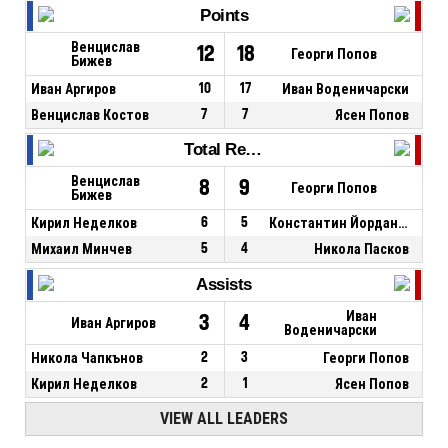
Points
Венцислав
12
18
Георги Попов
Бижев
Иван Аргиров
10
17
Иван Воденичарски
Венцислав Костов
7
7
Ясен Попов
Total Rebounds
Венцислав
8
9
Георги Попов
Бижев
Кирил Неделков
6
5
Константин Йорданов
Михаил Минчев
5
4
Никола Пасков
Assists
Иван
3
4
Иван Аргиров
Воденичарски
Никола Чапкънов
2
3
Георги Попов
Кирил Неделков
2
1
Ясен Попов
VIEW ALL LEADERS