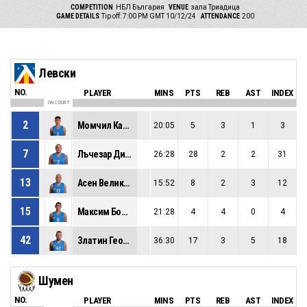
COMPETITION
НБЛ България
VENUE
зала Триадица
GAME DETAILS
Tip off: 7:00 PM GMT 10/12/24
ATTENDANCE
200
Левски
NO.
PLAYER
MINS
PTS
REB
AST
INDEX
ON COURT
2
Момчил Кадиев
20:05
5
3
1
3
7
Лъчезар Димитров
26:28
28
2
2
31
13
Асен Великов
15:52
8
2
3
12
15
Максим Бочев
21:28
4
4
0
4
42
Златин Георгиев
36:30
17
3
5
18
Шумен
NO.
PLAYER
MINS
PTS
REB
AST
INDEX