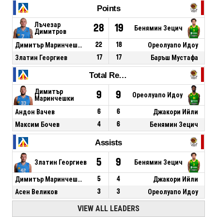
Points
Лъчезар
28
19
Бенямин Зецич
Димитров
Димитър Маринчешки
22
18
Ореолуапо Идоу
Златин Георгиев
17
17
Баръш Мустафа
Total Rebounds
Димитър
9
9
Ореолуапо Идоу
Маринчешки
Андон Вачев
6
6
Джакори Ийли
Максим Бочев
4
6
Бенямин Зецич
Assists
5
9
Златин Георгиев
Бенямин Зецич
Димитър Маринчешки
5
4
Джакори Ийли
Асен Великов
3
3
Ореолуапо Идоу
VIEW ALL LEADERS