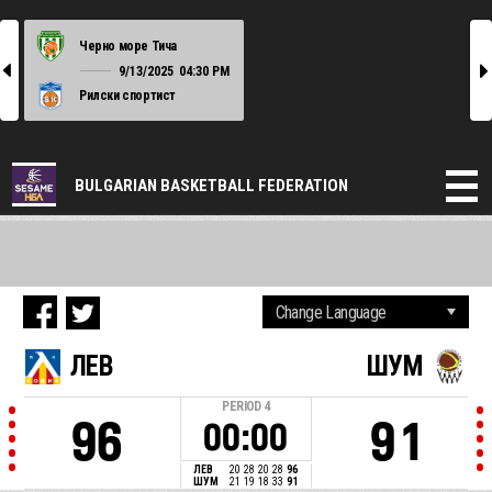
Черно море Тича
l
r
9/13/2025
04:30 PM
Рилски спортист
BULGARIAN BASKETBALL FEDERATION
ЛЕВ
ШУМ
PERIOD
4
96
91
00:00
ЛЕВ
20
28
20
28
96
ШУМ
21
19
18
33
91