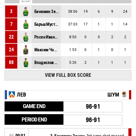
ON COURT
3
Бенямин Зецич
38:06
19
6
9
24
7
Баръш Мустафа
37:03
17
1
1
14
22
Росен Иванов
8:50
0
0
2
2
24
Максим Чоков
1:53
0
1
0
1
88
Владислав Станев
5:26
2
1
1
1
VIEW FULL BOX SCORE
ЛЕВ
ШУМ
GAME END
96-91
PERIOD END
96-91
P4
00:01
3, Бенямин Зецич
, 3pt jump shot missed