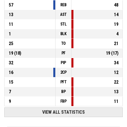
57
48
REB
13
14
AST
11
19
STL
1
4
BLK
25
21
TO
19
(
18
)
19
(
17
)
PF
32
34
PIP
16
12
2CP
15
22
PFT
7
13
BP
9
11
FBP
VIEW ALL STATISTICS