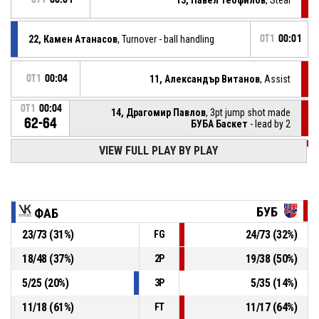
22, Камен Атанасов
, Turnover - ball handling
OT1
00:01
OT1
00:04
11, Александър Витанов
, Assist
OT1
00:04
14, Драгомир Павлов
, 3pt jump shot made
62-64
БУБА Баскет
- lead by 2
VIEW FULL PLAY BY PLAY
OT1
00:15
Timeout - full
4, Георги Христов
, Assist
OT1
00:15
БУБ
ФАБ
OT1
00:15
22, Камен Атанасов
, 2pt jump shot made
23
/
73
(
31
%)
24
/
73
(
32
%)
FG
62-61
Фаб Файв
- lead by 1
18
/
48
(
37
%)
19
/
38
(
50
%)
2P
OT1
00:23
11, Александър Витанов
, Offensive rebound
5
/
25
(
20
%)
5
/
35
(
14
%)
3P
11
/
18
(
61
%)
11
/
17
(
64
%)
FT