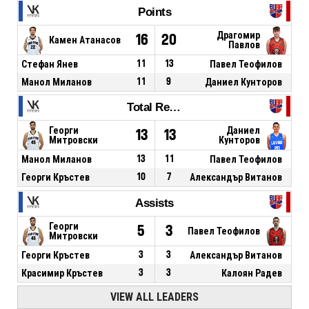
Points
Драгомир
16
20
Камен Атанасов
Павлов
Стефан Янев
11
13
Павел Теофилов
Манол Миланов
11
9
Даниел Кунторов
Total Rebounds
Георги
Даниел
13
13
Митровски
Кунторов
Манол Миланов
13
11
Павел Теофилов
Георги Кръстев
10
7
Александър Витанов
Assists
Георги
5
3
Павел Теофилов
Митровски
Георги Кръстев
3
3
Александър Витанов
Красимир Кръстев
3
3
Калоян Радев
VIEW ALL LEADERS