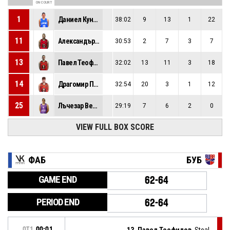
ON COURT
1
Даниел Кунторов
38:02
9
13
1
22
11
Александър Витанов
30:53
2
7
3
7
13
Павел Теофилов
32:02
13
11
3
18
14
Драгомир Павлов
32:54
20
3
1
12
25
Лъчезар Везирски
29:19
7
6
2
0
VIEW FULL BOX SCORE
ФАБ
БУБ
GAME END
62-64
PERIOD END
62-64
OT1
00:01
13, Павел Теофилов
, Steal