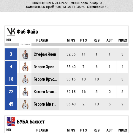
COMPETITION
ББЛ А 24/25
VENUE
зала Триадица
GAME DETAILS
Tip off: 9:30 PM GMT 10/8/24
ATTENDANCE
50
Фаб Файв
NO.
PLAYER
MINS
PTS
REB
AST
INDEX
ON COURT
3
Стефан Янев
32:56
11
1
1
8
4
Георги Христов
35:40
7
6
1
-1
18
Георги Кръстев
35:16
10
10
3
8
22
Камен Атанасов
32:18
16
5
0
5
45
Георги Митровски
36:40
2
13
5
9
БУБА Баскет
NO.
PLAYER
MINS
PTS
REB
AST
INDEX