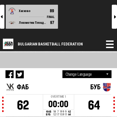
89
Хасково
l
r
FINAL
97
Локомотив Пловдив
BULGARIAN BASKETBALL FEDERATION
ФАБ
БУБ
OVERTIME
1
62
64
00:00
ФАБ
18
7
19
9
9
62
БУБ
12
17
15
9
11
64