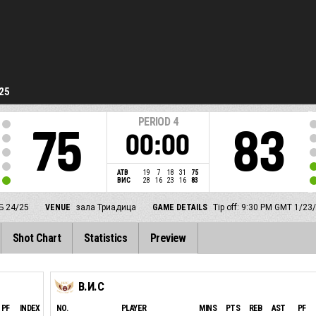
25
PERIOD
4
75
83
00:00
АТВ
19
7
18
31
75
ВИС
28
16
23
16
83
Б 24/25
VENUE
зала Триадица
GAME DETAILS
Tip off: 9:30 PM GMT 1/23
Shot Chart
Statistics
Preview
В.И.С
PF
INDEX
NO.
PLAYER
MINS
PTS
REB
AST
PF