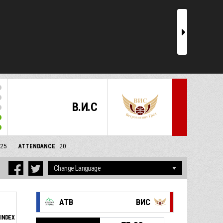
r
В.И.С
/25
ATTENDANCE
20
АТВ
ВИС
INDEX