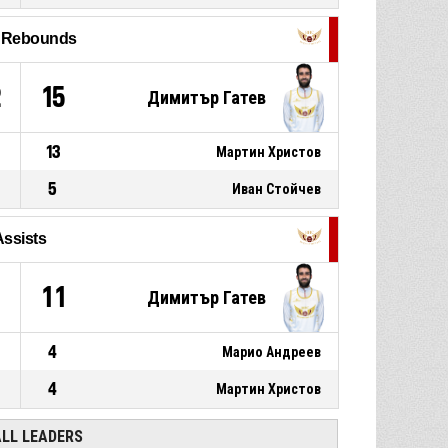
P4
00:24
floating jump shot missed
l Rebounds
2, Божидар Пасков
, 3pt pull
P4
00:41
up jump shot made
73-83
Атлетико Витоша
- trail by 10
2
15
Димитър Гатев
13
Мартин Христов
5
Иван Стойчев
Assists
11
Димитър Гатев
4
Марио Андреев
4
Мартин Христов
ALL LEADERS