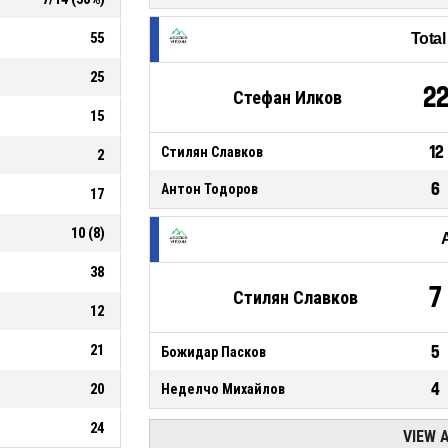
55
Tota
25
2
Стефан Илков
15
12
Стилян Славков
2
6
Антон Тодоров
17
10
(
8
)
38
7
Стилян Славков
12
21
5
Божидар Пасков
4
20
Неделчо Михайлов
24
VIEW 