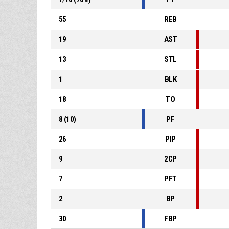
55
REB
19
AST
13
STL
1
BLK
18
TO
8
(
10
)
PF
26
PIP
9
2CP
7
PFT
2
BP
30
FBP