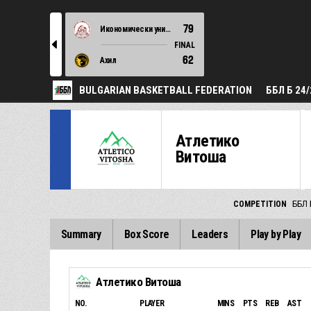
79
Икономически университет
l
FINAL
62
Ахил
BULGARIAN BASKETBALL FEDERATION
ББЛ Б 24/
Атлетико
Витоша
COMPETITION
ББЛ 
Summary
Box Score
Leaders
Play by Play
Атлетико Витоша
NO.
PLAYER
MINS
PTS
REB
AST