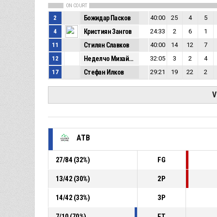
ON COURT
2
Божидар Пасков
40:00
25
4
5
4
Кристиян Зангов
24:33
2
6
1
11
Стилян Славков
40:00
14
12
7
12
Неделчо Михайлов
32:05
3
2
4
17
Стефан Илков
29:21
19
22
2
V
АТВ
27
/
84
(
32
%)
FG
13
/
42
(
30
%)
2P
14
/
42
(
33
%)
3P
7
/
10
(
70
%)
FT