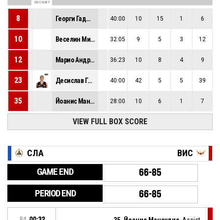
ON COURT
8
Георги Гаджев
40:00
10
15
1
6
10
Веселин Миньов
32:05
9
5
3
12
12
Марио Андреев
36:23
10
8
4
9
23
Десислав Георгиев
40:00
42
5
5
39
35
Йоанис Мансудис
28:00
10
6
1
7
VIEW FULL BOX SCORE
СЛА
ВИС
GAME END
66-85
PERIOD END
66-85
P4
00:32
35, Йоанис Мансудис
, Assist