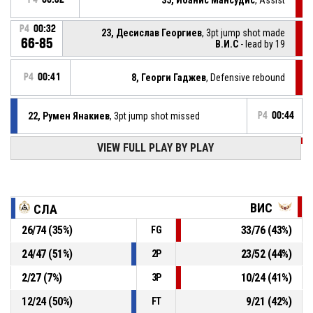
P4
00:32
23, Десислав Георгиев
, 3pt jump shot made
66-85
В.И.С
- lead by 19
P4
00:41
8, Георги Гаджев
, Defensive rebound
22, Румен Янакиев
, 3pt jump shot missed
P4
00:44
VIEW FULL PLAY BY PLAY
P4
00:57
35, Йоанис Мансудис
, Turnover - bad pass
11, Алекс Павлов
, Assist
P4
01:05
ВИС
СЛА
P4
01:05
22, Румен Янакиев
, 2pt lay up made
26
/
74
(
35
%)
33
/
76
(
43
%)
FG
66-82
Славия
- trail by 16
24
/
47
(
51
%)
23
/
52
(
44
%)
2P
P4
01:14
35, Йоанис Мансудис
, 2pt pull up jump shot made
64-82
2
/
27
(
7
%)
10
/
24
(
41
%)
В.И.С
- lead by 18
3P
12
/
24
(
50
%)
9
/
21
(
42
%)
FT