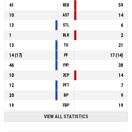
41
59
REB
10
14
AST
13
6
STL
1
2
BLK
13
21
TO
14
(
17
)
17
(
14
)
PF
46
38
PIP
10
14
2CP
12
7
PFT
20
9
BP
19
19
FBP
VIEW ALL STATISTICS