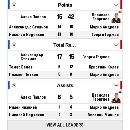
Points
Десислав
15
42
Алекс Павлов
Георгиев
Александър Стоянов
14
10
Марио Андреев
Николай Недялков
13
10
Георги Гаджев
Total Rebounds
Александър
17
15
Георги Гаджев
Стоянов
Томас Велев
5
12
Кристиян Колев
Пламен Петков
5
8
Марио Андреев
Assists
Десислав
8
5
Алекс Павлов
Георгиев
Румен Янакиев
1
4
Марио Андреев
Николай Недялков
1
3
Веселин Миньов
VIEW ALL LEADERS