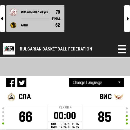
79
Икономически университет
l
r
FINAL
62
Ахил
BULGARIAN BASKETBALL FEDERATION
СЛА
ВИС
PERIOD
4
66
85
00:00
СЛА
10
16
21
19
66
ВИС
14
26
19
26
85