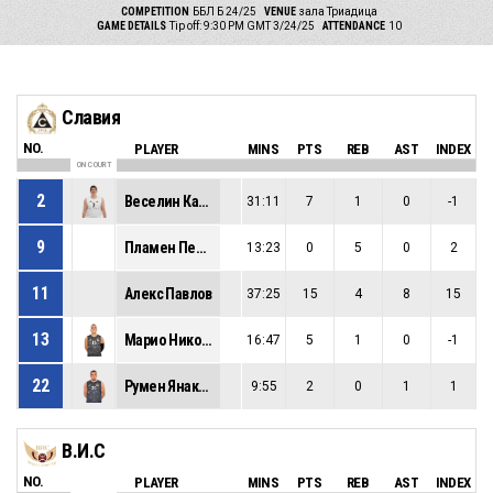
COMPETITION
ББЛ Б 24/25
VENUE
зала Триадица
GAME DETAILS
Tip off: 9:30 PM GMT 3/24/25
ATTENDANCE
10
Славия
NO.
PLAYER
MINS
PTS
REB
AST
INDEX
ON COURT
2
Веселин Каменов
31:11
7
1
0
-1
9
Пламен Петков
13:23
0
5
0
2
11
Алекс Павлов
37:25
15
4
8
15
13
Марио Николов
16:47
5
1
0
-1
22
Румен Янакиев
9:55
2
0
1
1
В.И.С
NO.
PLAYER
MINS
PTS
REB
AST
INDEX