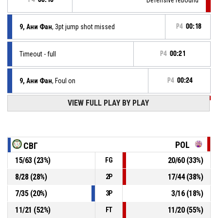
9, Ани Фан
, 3pt jump shot missed
P4
00:18
Timeout - full
P4
00:21
9, Ани Фан
, Foul on
P4
00:24
VIEW FULL PLAY BY PLAY
P4
00:24
8, Антония Филипова
, Personal foul
9, Ани Фан
, Steal
P4
00:24
POL
СВГ
15
/
63
(
23
%)
20
/
60
(
33
%)
FG
P4
00:24
3, Деляна Кадиева
, Turnover - bad pass
8
/
28
(
28
%)
17
/
44
(
38
%)
2P
P4
00:35
Defensive rebound
7
/
35
(
20
%)
3
/
16
(
18
%)
3P
11
/
21
(
52
%)
11
/
20
(
55
%)
FT