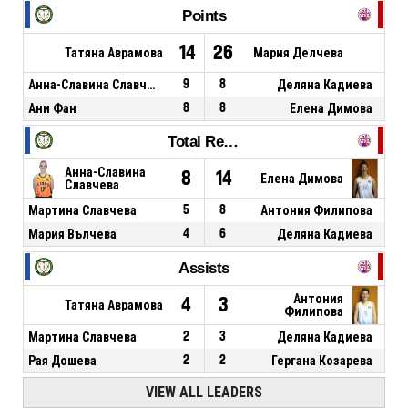
Points
14
26
Татяна Аврамова
Мария Делчева
Анна-Славина Славчева
9
8
Деляна Кадиева
Ани Фан
8
8
Елена Димова
Total Rebounds
Анна-Славина
8
14
Елена Димова
Славчева
Мартина Славчева
5
8
Антония Филипова
Мария Вълчева
4
6
Деляна Кадиева
Assists
Антония
4
3
Татяна Аврамова
Филипова
Мартина Славчева
2
3
Деляна Кадиева
Рая Дошева
2
2
Гергана Козарева
VIEW ALL LEADERS