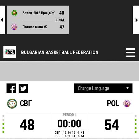
40
Ботев 2012 Враца Ж
l
r
FINAL
47
Политехника Ж
BULGARIAN BASKETBALL FEDERATION
СВГ
POL
PERIOD
4
48
54
00:00
СВГ
12
16
16
4
48
POL
16
9
14
15
54