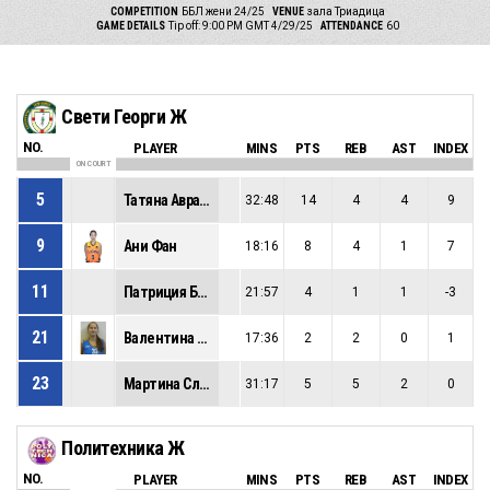
COMPETITION
ББЛ жени 24/25
VENUE
зала Триадица
GAME DETAILS
Tip off: 9:00 PM GMT 4/29/25
ATTENDANCE
60
Свети Георги Ж
NO.
PLAYER
MINS
PTS
REB
AST
INDEX
ON COURT
5
Татяна Аврамова
32:48
14
4
4
9
9
Ани Фан
18:16
8
4
1
7
11
Патриция Балова
21:57
4
1
1
-3
21
Валентина Илиева
17:36
2
2
0
1
23
Мартина Славчева
31:17
5
5
2
0
Политехника Ж
NO.
PLAYER
MINS
PTS
REB
AST
INDEX