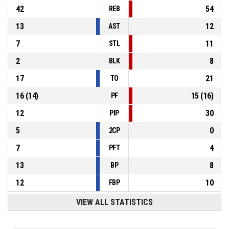
42
54
REB
13
12
AST
7
11
STL
2
8
BLK
17
21
TO
16
(
14
)
15
(
16
)
PF
12
30
PIP
5
0
2CP
7
4
PFT
13
8
BP
12
10
FBP
VIEW ALL STATISTICS