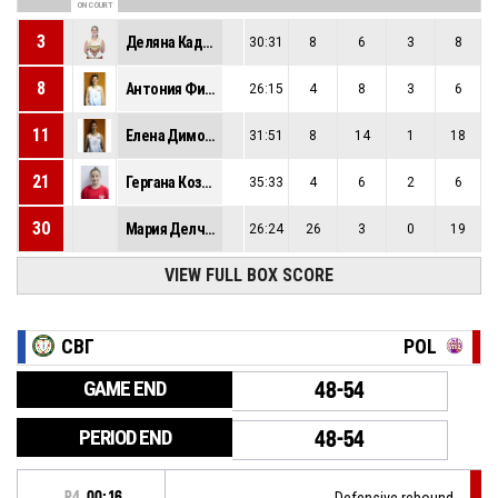
ON COURT
3
Деляна Кадиева
30:31
8
6
3
8
8
Антония Филипова
26:15
4
8
3
6
11
Елена Димова
31:51
8
14
1
18
21
Гергана Козарева
35:33
4
6
2
6
30
Мария Делчева
26:24
26
3
0
19
VIEW FULL BOX SCORE
СВГ
POL
GAME END
48-54
PERIOD END
48-54
P4
00:16
Defensive rebound