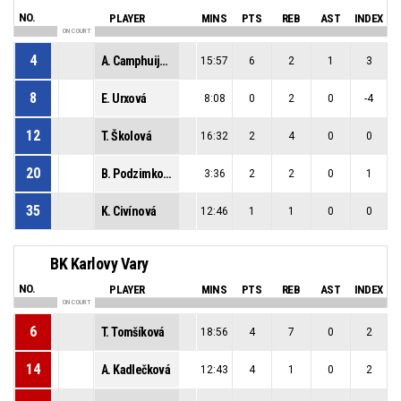
NO.
PLAYER
MINS
PTS
REB
AST
INDEX
ON COURT
4
A. Camphuijsen
15:57
6
2
1
3
8
E. Urxová
8:08
0
2
0
-4
12
T. Školová
16:32
2
4
0
0
20
B. Podzimková
3:36
2
2
0
1
35
K. Civínová
12:46
1
1
0
0
BK Karlovy Vary
NO.
PLAYER
MINS
PTS
REB
AST
INDEX
ON COURT
6
T. Tomšíková
18:56
4
7
0
2
14
A. Kadlečková
12:43
4
1
0
2