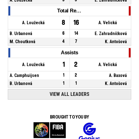
Total Rebounds
8
16
A. Loužecká
A. Velická
B. Urbanová
6
14
E. Zahradníčková
M. Choutková
4
7
K. Antošová
Assists
1
2
A. Loužecká
A. Velická
A. Camphuijsen
1
2
A. Baxová
B. Urbanová
1
1
K. Antošová
VIEW ALL LEADERS
BROUGHT TO YOU BY