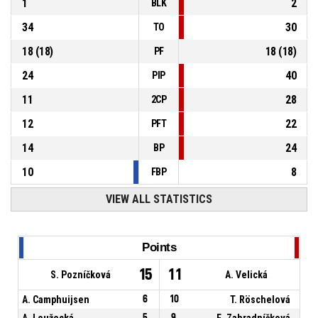
1
2
BLK
34
30
TO
18
(
18
)
18
(
18
)
PF
24
40
PIP
11
28
2CP
12
22
PFT
14
24
BP
10
8
FBP
VIEW ALL STATISTICS
Points
15
11
S. Pozníčková
A. Velická
A. Camphuijsen
6
10
T. Röschelová
A. Loužecká
5
9
E. Zahradníčková