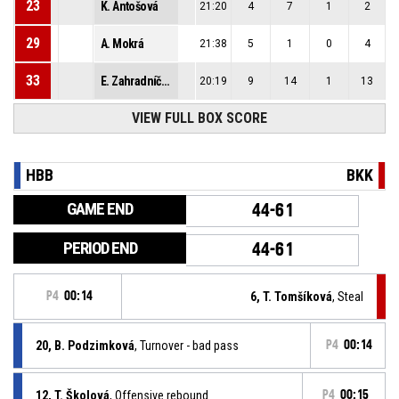
23
K. Antošová
21:20
4
7
1
2
29
A. Mokrá
21:38
5
1
0
4
33
E. Zahradníčková
20:19
9
14
1
13
VIEW FULL BOX SCORE
HBB
BKK
GAME END
44-61
PERIOD END
44-61
P4
00:14
6, T. Tomšíková
, Steal
20, B. Podzimková
, Turnover - bad pass
P4
00:14
12, T. Školová
, Offensive rebound
P4
00:15