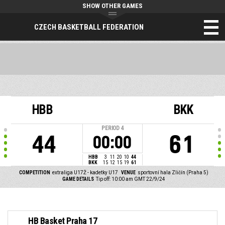
SHOW OTHER GAMES
CZECH BASKETBALL FEDERATION
HBB
BKK
PERIOD
4
44
61
00:00
HBB
3
11
20
10
44
BKK
15
12
15
19
61
COMPETITION
extraliga U17Ž - kadetky U17
VENUE
sportovní hala Zličín (Praha 5)
GAME DETAILS
Tip off: 10:00 am GMT 22/9/24
HB Basket Praha 17