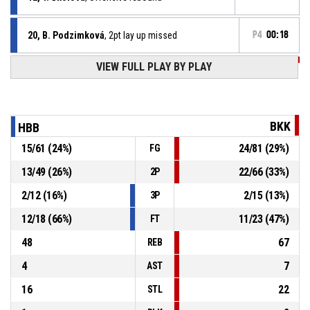
20, B. Podzimková
, 2pt lay up missed
P4
00:18
VIEW FULL PLAY BY PLAY
P4
00:20
33, E. Zahradníčková
, Turnover - bad pass
P4
00:25
14, A. Kadlečková
, Steal
BKK
HBB
15
/
61
(
24
%)
24
/
81
(
29
%)
FG
20, B. Podzimková
, Turnover - ball handling
P4
00:25
13
/
49
(
26
%)
22
/
66
(
33
%)
2P
P4
00:25
Jump ball - held ball
2
/
12
(
16
%)
2
/
15
(
13
%)
3P
12
/
18
(
66
%)
11
/
23
(
47
%)
FT
48
67
REB
4
7
AST
16
22
STL