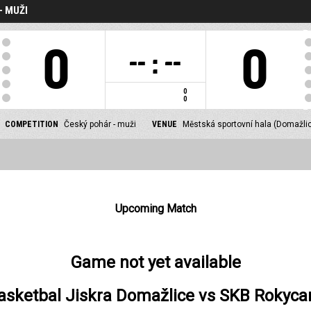
- MUŽI
PERIOD
0
0
-- : --
0
0
COMPETITION
Český pohár - muži
VENUE
Městská sportovní hala (Domažli
Upcoming Match
Game not yet available
asketbal Jiskra Domažlice
vs
SKB Rokyca