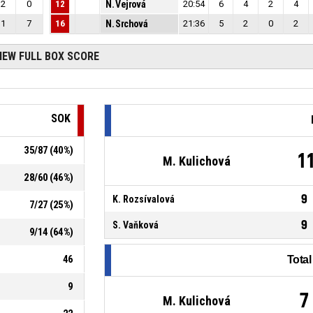
2
0
12
N. Vejrová
20:54
6
4
2
4
1
7
16
N. Srchová
21:36
5
2
0
2
IEW FULL BOX SCORE
SOK
35
/
87
(
40
%)
1
M. Kulichová
28
/
60
(
46
%)
9
K. Rozsívalová
7
/
27
(
25
%)
9
S. Vaňková
9
/
14
(
64
%)
46
Tota
9
7
M. Kulichová