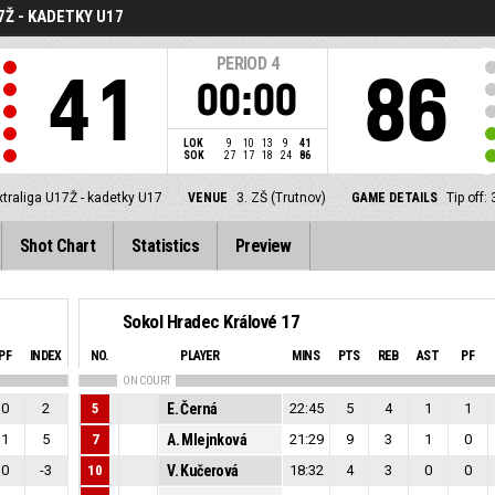
7Ž - KADETKY U17
PERIOD
4
41
86
00:00
LOK
9
10
13
9
41
SOK
27
17
18
24
86
xtraliga U17Ž - kadetky U17
VENUE
3. ZŠ (Trutnov)
GAME DETAILS
Tip off
Shot Chart
Statistics
Preview
Sokol Hradec Králové 17
PF
INDEX
NO.
PLAYER
MINS
PTS
REB
AST
PF
ON COURT
0
2
5
E. Černá
22:45
5
4
1
1
1
5
7
A. Mlejnková
21:29
9
3
1
0
0
-3
10
V. Kučerová
18:32
4
3
0
0