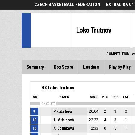
CZECH BASKETBALL FEDERATION
EXTRALIGA U1
Loko Trutnov
COMPETITION
e
Summary
Box Score
Leaders
Play by Play
BK Loko Trutnov
NO.
PLAYER
MINS
PTS
REB
AST
ON COURT
9
P. Kuželová
20:04
2
3
0
10
A. Mrštinová
22:22
4
3
1
16
A. Doubková
12:33
0
0
1