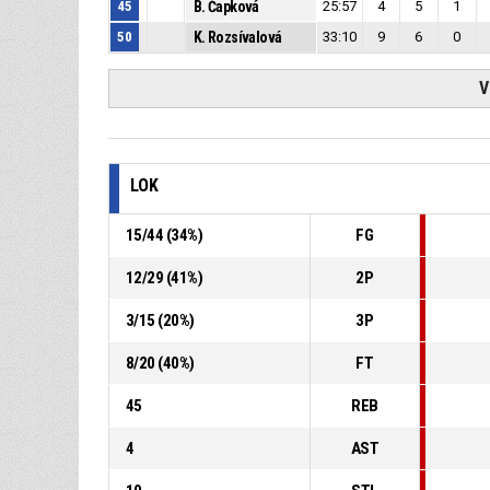
45
B. Čapková
25:57
4
5
1
50
K. Rozsívalová
33:10
9
6
0
V
LOK
15
/
44
(
34
%)
FG
12
/
29
(
41
%)
2P
3
/
15
(
20
%)
3P
8
/
20
(
40
%)
FT
45
REB
4
AST