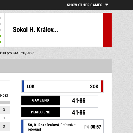
SHOW OTHER GAMES
Sokol H. Králov...
: 3:00 pm GMT 20/9/25
LOK
SOK
INDEX
41-86
GAME END
3
41-86
PERIOD END
1
50, K. Rozsívalová
, Defensive
3
P4
00:57
rebound