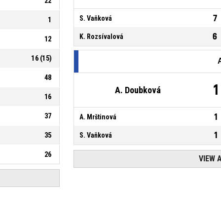
22
7
S. Vaňková
1
6
K. Rozsívalová
12
16
(
15
)
48
1
A. Doubková
16
37
1
A. Mrštinová
1
35
S. Vaňková
26
VIEW 