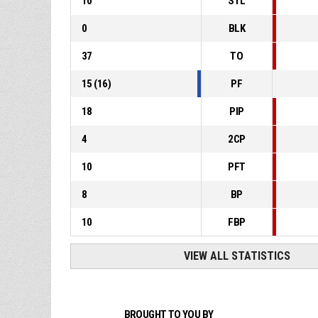
10
STL
0
BLK
37
TO
15
(
16
)
PF
18
PIP
4
2CP
10
PFT
8
BP
10
FBP
VIEW ALL STATISTICS
BROUGHT TO YOU BY