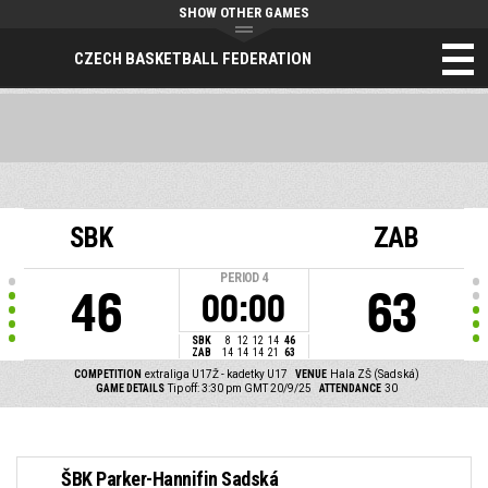
SHOW OTHER GAMES
CZECH BASKETBALL FEDERATION
SBK
ZAB
PERIOD
4
46
63
00:00
SBK
8
12
12
14
46
ZAB
14
14
14
21
63
COMPETITION
extraliga U17Ž - kadetky U17
VENUE
Hala ZŠ (Sadská)
GAME DETAILS
Tip off: 3:30 pm GMT 20/9/25
ATTENDANCE
30
ŠBK Parker-Hannifin Sadská