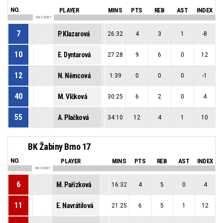
NO.
PLAYER
MINS
PTS
REB
AST
INDEX
ON COURT
7
P. Klazarová
26:32
4
3
1
-8
10
E. Dyntarová
27:28
9
6
0
12
12
N. Němcová
1:39
0
0
0
-1
40
M. Vlčková
30:25
6
2
0
4
55
A. Plačková
34:10
12
4
1
10
BK Žabiny Brno 17
NO.
PLAYER
MINS
PTS
REB
AST
INDEX
ON COURT
6
M. Pařízková
16:32
4
5
0
4
11
E. Navrátilová
21:25
6
5
1
12