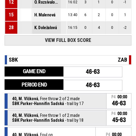
12
O. Rozsívalová
16:02
3
1
0
-1
15
H. Malenová
13:40
6
2
0
1
28
K. Doležalová
16:15
0
4
0
-2
VIEW FULL BOX SCORE
SBK
ZAB
GAME END
46-63
PERIOD END
46-63
P4
00:00
40, M. Vlčková
, Free throw 2 of 2 made
46-63
ŠBK Parker-Hannifin Sadská
- trail by 17
P4
00:00
40, M. Vlčková
, Free throw 1 of 2 made
45-63
ŠBK Parker-Hannifin Sadská
- trail by 18
40, M. Vlčková
, Foul on
P4
00:00