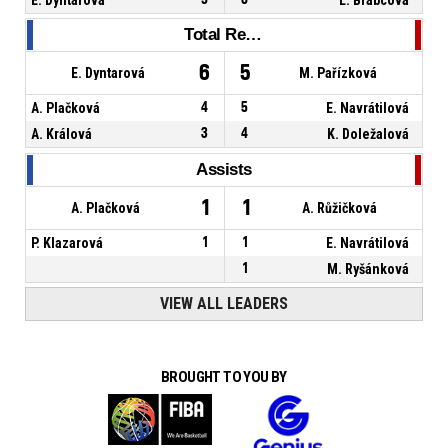
Total Rebounds
6
5
E. Dyntarová
M. Pařízková
A. Plačková
4
5
E. Navrátilová
A. Králová
3
4
K. Doležalová
Assists
1
1
A. Plačková
A. Růžičková
P. Klazarová
1
1
E. Navrátilová
1
M. Ryšánková
VIEW ALL LEADERS
BROUGHT TO YOU BY