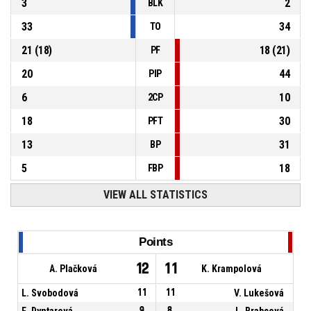
3
2
BLK
33
34
TO
21
(
18
)
18
(
21
)
PF
20
44
PIP
6
10
2CP
18
30
PFT
13
31
BP
5
18
FBP
VIEW ALL STATISTICS
Points
12
11
A. Plačková
K. Krampolová
L. Svobodová
11
11
V. Lukešová
E. Dyntarová
9
8
L. Brabcová