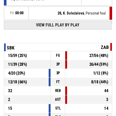
P4
00:00
28, K. Doležalová
, Personal foul
VIEW FULL PLAY BY PLAY
40, M. Vlčková
, Offensive rebound
P4
00:00
7, P. Klazarová
, 3pt jump shot missed
P4
00:06
ZAB
SBK
15
/
59
(
25
%)
27
/
56
(
48
%)
FG
55, A. Plačková
, Defensive rebound
P4
00:09
11
/
39
(
28
%)
26
/
44
(
59
%)
2P
P4
00:15
6, M. Pařízková
, 2pt jump shot missed
4
/
20
(
20
%)
1
/
12
(
8
%)
3P
12
/
18
(
66
%)
8
/
18
(
44
%)
FT
32
44
REB
2
3
AST
15
14
STL