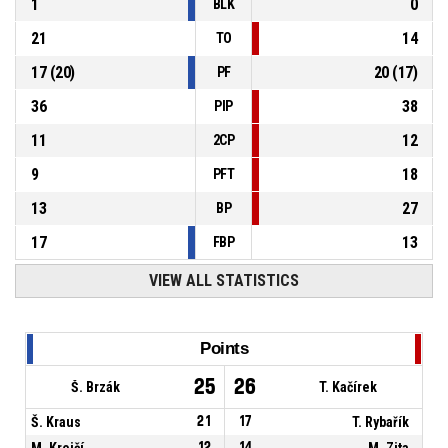
1
0
BLK
21
14
TO
17
(
20
)
20
(
17
)
PF
36
38
PIP
11
12
2CP
9
18
PFT
13
27
BP
17
13
FBP
VIEW ALL STATISTICS
Points
25
26
Š. Brzák
T. Kačírek
Š. Kraus
21
17
T. Rybařík
M. Krejčí
12
14
M. Zita