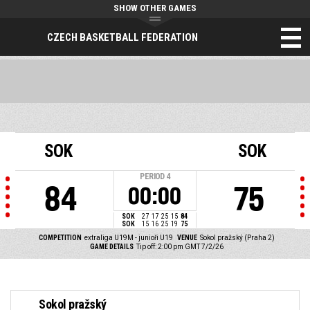
SHOW OTHER GAMES
CZECH BASKETBALL FEDERATION
SOK
SOK
PERIOD
4
84
75
00:00
SOK
27
17
25
15
84
SOK
15
16
25
19
75
COMPETITION
extraliga U19M - junioři U19
VENUE
Sokol pražský (Praha 2)
GAME DETAILS
Tip off: 2:00 pm GMT 7/2/26
Sokol pražský