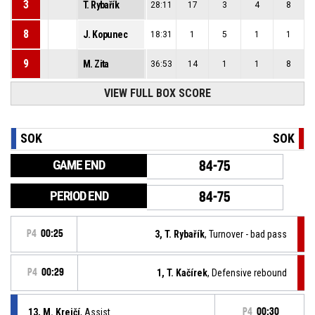
3
T. Rybařík
28:11
17
3
4
8
8
J. Kopunec
18:31
1
5
1
1
9
M. Zita
36:53
14
1
1
8
VIEW FULL BOX SCORE
SOK
SOK
GAME END
84-75
PERIOD END
84-75
P4
00:25
3, T. Rybařík
, Turnover - bad pass
P4
00:29
1, T. Kačírek
, Defensive rebound
13, M. Krejčí
, Assist
P4
00:30