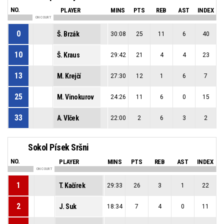
NO.
PLAYER
MINS
PTS
REB
AST
INDEX
ON COURT
0
Š. Brzák
30:08
25
11
6
40
10
Š. Kraus
29:42
21
4
4
23
13
M. Krejčí
27:30
12
1
6
7
25
M. Vinokurov
24:26
11
6
0
15
33
A. Vlček
22:00
2
6
3
2
Sokol Písek Sršni
NO.
PLAYER
MINS
PTS
REB
AST
INDEX
ON COURT
1
T. Kačírek
29:33
26
3
1
22
2
J. Suk
18:34
7
4
0
11