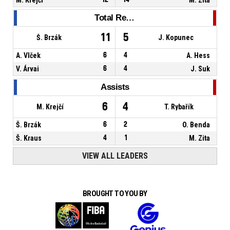
Total Rebounds
11
5
Š. Brzák
J. Kopunec
A. Vlček
6
4
A. Hess
V. Árvai
6
4
J. Suk
Assists
6
4
M. Krejčí
T. Rybařík
Š. Brzák
6
2
O. Benda
Š. Kraus
4
1
M. Zita
VIEW ALL LEADERS
BROUGHT TO YOU BY