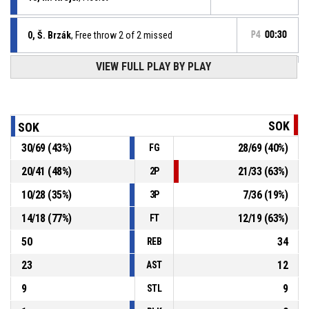
0, Š. Brzák
, Free throw 2 of 2 missed
P4
00:30
P4
00:30
VIEW FULL PLAY BY PLAY
0, Š. Brzák
, Free throw 1 of 2 made
84-75
Sokol pražský
- lead by 9
0, Š. Brzák
, Foul on
P4
00:30
SOK
SOK
30
/
69
(
43
%)
28
/
69
(
40
%)
FG
P4
00:30
3, T. Rybařík
, Personal foul
20
/
41
(
48
%)
21
/
33
(
63
%)
2P
P4
00:39
3, T. Rybařík
, 2pt lay up made
83-75
10
/
28
(
35
%)
7
/
36
(
19
%)
Sokol Písek Sršni
- trail by 8
3P
14
/
18
(
77
%)
12
/
19
(
63
%)
FT
50
34
REB
23
12
AST
9
9
STL