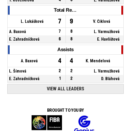
Total Rebounds
7
9
L. Lukášková
V. Čiklová
A. Baxová
7
8
L. Varmužková
E. Zahradníčková
6
8
E. Havlištová
Assists
4
4
A. Baxová
K. Mendelová
L. Šímová
2
2
L. Varmužková
E. Zahradníčková
1
2
D. Bláhová
VIEW ALL LEADERS
BROUGHT TO YOU BY