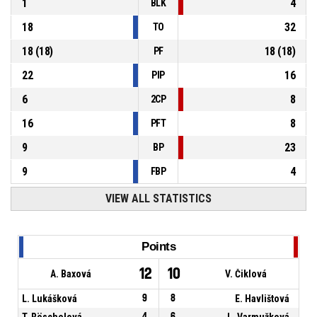
1
4
BLK
18
32
TO
18
(
18
)
18
(
18
)
PF
22
16
PIP
6
8
2CP
16
8
PFT
9
23
BP
9
4
FBP
VIEW ALL STATISTICS
Points
12
10
A. Baxová
V. Čiklová
L. Lukášková
9
8
E. Havlištová
T. Röschelová
4
6
L. Varmužková