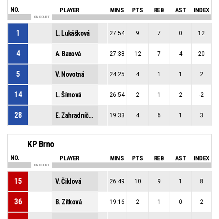
NO.
PLAYER
MINS
PTS
REB
AST
INDEX
ON COURT
1
L. Lukášková
27:54
9
7
0
12
4
A. Baxová
27:38
12
7
4
20
5
V. Novotná
24:25
4
1
1
2
14
L. Šímová
26:54
2
1
2
-2
28
E. Zahradníčková
19:33
4
6
1
3
KP Brno
NO.
PLAYER
MINS
PTS
REB
AST
INDEX
ON COURT
15
V. Čiklová
26:49
10
9
1
8
36
B. Zítková
19:16
2
1
0
2