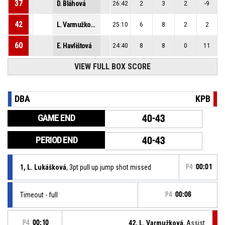
37
D. Bláhová
26:42
2
3
2
-9
42
L. Varmužková
25:10
6
8
2
2
60
E. Havlištová
24:40
8
8
0
11
VIEW FULL BOX SCORE
DBA
KPB
GAME END
40-43
PERIOD END
40-43
1, L. Lukášková
, 3pt pull up jump shot missed
P4
00:01
Timeout - full
P4
00:06
P4
00:10
42, L. Varmužková
, Assist