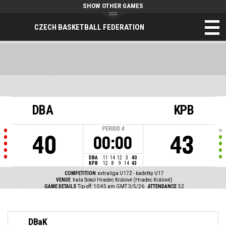
SHOW OTHER GAMES
CZECH BASKETBALL FEDERATION
DBA
KPB
PERIOD
4
40
43
00:00
DBA
11
14
12
3
40
KPB
12
8
9
14
43
COMPETITION
extraliga U17Ž - kadetky U17
VENUE
hala Sokol Hradec Králové (Hradec Králové)
GAME DETAILS
Tip off: 10:45 am GMT 3/5/26
ATTENDANCE
52
DBaK