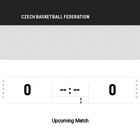
CZECH BASKETBALL FEDERATION
PERIOD
0
0
-- : --
0
0
COMPETITION
mistrovství ČR U13M - muži U13
VENUE
SH Morenda (Brno)
Upcoming Match