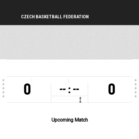
CZECH BASKETBALL FEDERATION
PERIOD
0
0
-- : --
0
0
COMPETITION
mistrovství ČR U13M - muži U13
VENUE
SH Morenda (Brno)
Upcoming Match