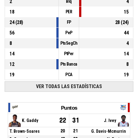
2
4
Blq
18
15
PER
24
(
28
)
28
(
24
)
FP
56
44
PeP
8
4
PtsSegCh
14
14
PtPer
12
8
Pts Banca
19
19
PCA
VER TODAS LAS ESTADÍSTICAS
Puntos
22
31
K. Gaddy
J. Ivey
T. Brown-Soares
20
21
G. Davis-Mcmurrin