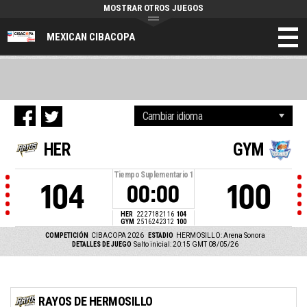
MOSTRAR OTROS JUEGOS
MEXICAN CIBACOPA
HER
GYM
Tiempo Suplementario
1
104
100
00:00
HER
22
27
18
21
16
104
GYM
25
16
24
23
12
100
COMPETICIÓN
CIBACOPA 2026
ESTADIO
HERMOSILLO: Arena Sonora
DETALLES DE JUEGO
Salto inicial: 20:15 GMT 08/05/26
RAYOS DE HERMOSILLO