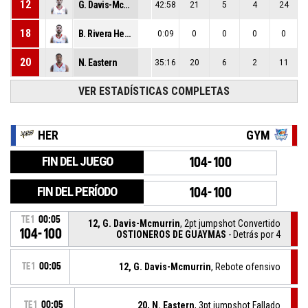
12
G. Davis-Mcmurrin
42:58
21
5
4
24
18
B. Rivera Herrera
0:09
0
0
0
0
20
N. Eastern
35:16
20
6
2
11
VER ESTADÍSTICAS COMPLETAS
HER
GYM
FIN DEL JUEGO
104-100
FIN DEL PERÍODO
104-100
TE1
00:05
12, G. Davis-Mcmurrin
, 2pt jumpshot Convertido
104-100
OSTIONEROS DE GUAYMAS
- Detrás por 4
TE1
00:05
12, G. Davis-Mcmurrin
, Rebote ofensivo
TE1
00:05
20, N. Eastern
, 3pt jumpshot Fallado