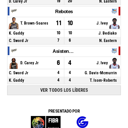
D. Carey Jr
19
20
N. Eastern
Rebotes
11
10
T. Brown-Soares
J. Ivey
K. Gaddy
10
10
J. Bediako
C. Sword Jr
7
6
N. Eastern
Asistencias
6
4
D. Carey Jr
J. Ivey
C. Sword Jr
4
4
G. Davis-Mcmurrin
K. Gaddy
4
4
T. Isom-Roberts
VER TODOS LOS LÍDERES
PRESENTADO POR