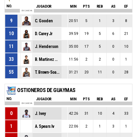
NO.
JUGADOR
MIN
PTS
REB
AS
EF
EN CANCHA
9
C. Gooden
20:51
5
1
3
8
10
D. Carey Jr
39:59
19
5
6
21
11
J. Henderson
35:00
17
5
0
10
33
B. Martinez Campa
11:56
2
2
0
1
55
T. Brown-Soares
31:21
20
11
0
28
OSTIONEROS DE GUAYMAS
NO.
JUGADOR
MIN
PTS
REB
AS
EF
EN CANCHA
0
J. Ivey
42:26
31
10
4
33
1
A. Spears Iv
22:06
2
1
3
1