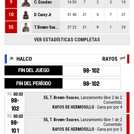
9
C. Gooden
16:50
7
2
2
10
10
D. Carey Jr
31:40
21
5
7
27
55
T. Brown-Soares
27:22
21
8
1
23
VER ESTADÍSTICAS COMPLETAS
HALCO
RAYOS
FIN DEL JUEGO
98-102
FIN DEL PERÍODO
98-102
P4
00:03
55, T. Brown-Soares
, Lanzamiento libre 2 de 2
98-
Convertido
RAYOS DE HERMOSILLO
- Gana por por 4
102
P4
00:03
55, T. Brown-Soares
, Lanzamiento libre 1 de 2
98-
Convertido
RAYOS DE HERMOSILLO
- Gana por por 3
101