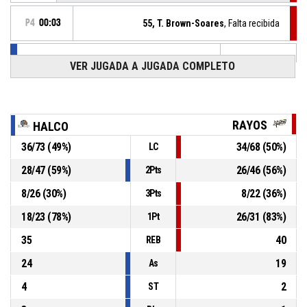
P4
00:03
55, T. Brown-Soares
, Falta recibida
4, J. Moss
, Falta personal
P4
00:03
VER JUGADA A JUGADA COMPLETO
P4
00:05
0, D. Gaines
, 3pt jumpshot Convertido
98-100
HALCONES DE OBREGON
- Detrás por 2
RAYOS
HALCO
0, D. Gaines
, Rebote ofensivo
P4
00:06
36
/
73
(
49
%)
34
/
68
(
50
%)
LC
28
/
47
(
59
%)
26
/
46
(
56
%)
2Pts
55, T. Farmer
, 3pt jumpshot Fallado
P4
00:12
8
/
26
(
30
%)
8
/
22
(
36
%)
3Pts
Tiempo muerto corto
P4
00:16
18
/
23
(
78
%)
26
/
31
(
83
%)
1Pt
35
40
REB
24
19
As
4
2
ST