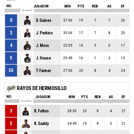
NO.
JUGADOR
MIN
PTS
REB
AS
EF
EN CANCHA
0
D. Gaines
37:06
19
7
7
26
3
J. Perkins
35:06
17
7
8
25
4
J. Moss
22:59
15
5
0
17
5
J. House
29:49
16
1
3
13
55
T. Farmer
27:06
20
8
4
24
RAYOS DE HERMOSILLO
NO.
JUGADOR
MIN
PTS
REB
AS
EF
EN CANCHA
3
R. Felton
28:35
23
8
4
27
5
K. Gaddy
34:49
19
8
3
21