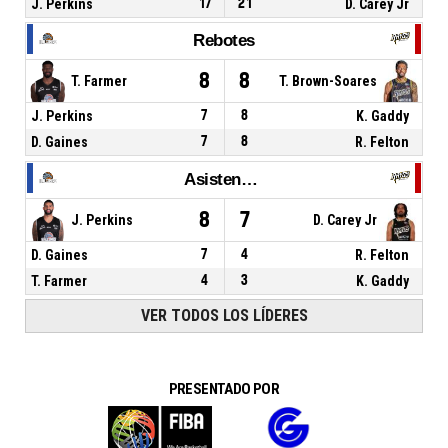
J. Perkins
17
21
D. Carey Jr
Rebotes
8
8
T. Farmer
T. Brown-Soares
J. Perkins
7
8
K. Gaddy
D. Gaines
7
8
R. Felton
Asistencias
8
7
J. Perkins
D. Carey Jr
D. Gaines
7
4
R. Felton
T. Farmer
4
3
K. Gaddy
VER TODOS LOS LÍDERES
PRESENTADO POR