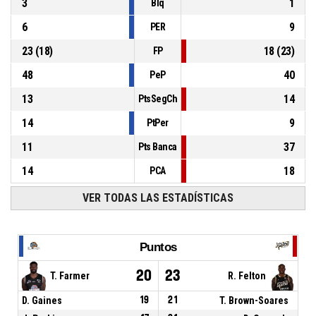
3
1
Blq
6
9
PER
23
(
18
)
18
(
23
)
FP
48
40
PeP
13
14
PtsSegCh
14
9
PtPer
11
37
Pts Banca
14
18
PCA
VER TODAS LAS ESTADÍSTICAS
Puntos
20
23
T. Farmer
R. Felton
D. Gaines
19
21
T. Brown-Soares