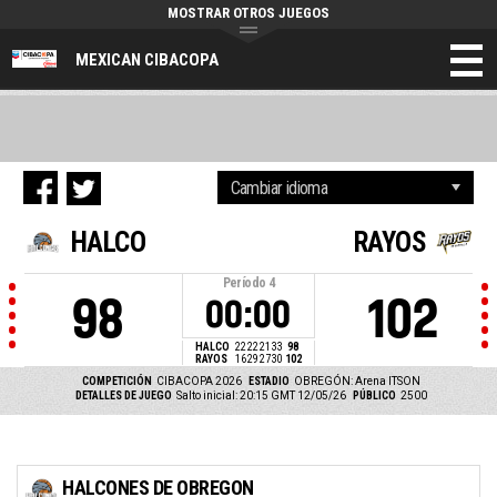
MOSTRAR OTROS JUEGOS
MEXICAN CIBACOPA
HALCO
RAYOS
Período
4
98
102
00:00
HALCO
22
22
21
33
98
RAYOS
16
29
27
30
102
COMPETICIÓN
CIBACOPA 2026
ESTADIO
OBREGÓN: Arena ITSON
DETALLES DE JUEGO
Salto inicial: 20:15 GMT 12/05/26
PÚBLICO
2500
HALCONES DE OBREGON