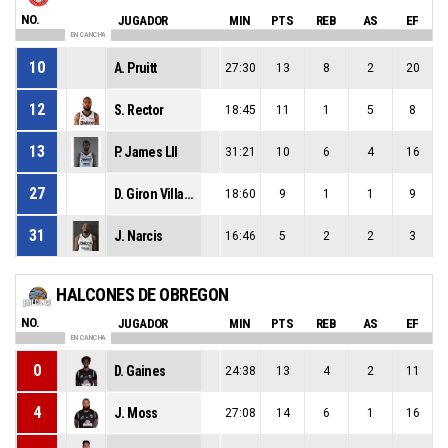
NO.
JUGADOR
MIN
PTS
REB
AS
EF
EN CANCHA
10
A. Pruitt
27:30
13
8
2
20
12
S. Rector
18:45
11
1
5
8
13
P. James Lll
31:21
10
6
4
16
27
D. Giron Villarreal
18:60
9
1
1
9
31
J. Narcis
16:46
5
2
2
3
HALCONES DE OBREGON
NO.
JUGADOR
MIN
PTS
REB
AS
EF
EN CANCHA
0
D. Gaines
24:38
13
4
2
11
4
J. Moss
27:08
14
6
1
16