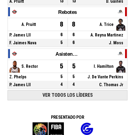
A. Pruitt
13
13
D. Gaines
Rebotes
8
8
A. Pruitt
A. Trice
P. James Lll
6
6
A. Reyna Martinez
F. Jaimes Nava
5
6
J. Moss
Asistencias
5
5
S. Rector
I. Hamilton
Z. Phelps
5
5
J. De Vante Perkins
P. James Lll
4
4
C. Thomas Jr
VER TODOS LOS LÍDERES
PRESENTADO POR