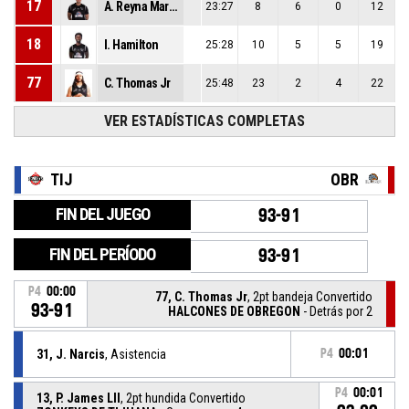
17
A. Reyna Martinez
23:27
8
6
0
12
18
I. Hamilton
25:28
10
5
5
19
77
C. Thomas Jr
25:48
23
2
4
22
VER ESTADÍSTICAS COMPLETAS
TIJ
OBR
FIN DEL JUEGO
93-91
FIN DEL PERÍODO
93-91
P4
00:00
77, C. Thomas Jr
, 2pt bandeja Convertido
93-91
HALCONES DE OBREGON
- Detrás por 2
31, J. Narcis
, Asistencia
P4
00:01
P4
00:01
13, P. James Lll
, 2pt hundida Convertido