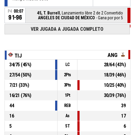
P4
00:07
45, T. Burrell
, Lanzamiento libre 2 de 2 Convertido
91-96
ANGELES DE CIUDAD DE MÉXICO
- Gana por por 5
P4
00:07
VER JUGADA A JUGADA COMPLETO
45, T. Burrell
, Lanzamiento libre 1 de 2 Convertido
91-95
ANGELES DE CIUDAD DE MÉXICO
- Gana por por 4
P4
00:07
45, T. Burrell
, Falta recibida
ANG
TIJ
34
/
75
(
45
%)
28
/
64
(
43
%)
LC
24, Z. Phelps
, Falta personal
P4
00:07
27
/
54
(
50
%)
18
/
39
(
46
%)
2Pts
P4
00:09
Tiempo muerto corto
7
/
21
(
33
%)
10
/
25
(
40
%)
3Pts
16
/
21
(
76
%)
30
/
39
(
76
%)
1Pt
44
39
REB
16
17
As
5
6
ST