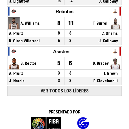
J. Lightfoot
13
14
J. Calloway
Rebotes
8
11
A. Williams
T. Burrell
A. Pruitt
8
8
C. Ohams
D. Giron Villarreal
5
3
J. Calloway
Asistencias
5
6
S. Rector
D. Bracey
A. Pruitt
3
3
T. Brown
J. Narcis
3
3
F. Cleveland Ii
VER TODOS LOS LÍDERES
PRESENTADO POR