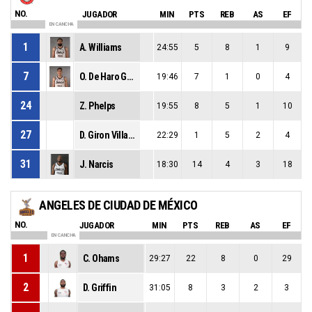
NO.
JUGADOR
MIN
PTS
REB
AS
EF
EN CANCHA
1
A. Williams
24:55
5
8
1
9
7
O. De Haro Gutierrez
19:46
7
1
0
4
24
Z. Phelps
19:55
8
5
1
10
27
D. Giron Villarreal
22:29
1
5
2
4
31
J. Narcis
18:30
14
4
3
18
ANGELES DE CIUDAD DE MÉXICO
NO.
JUGADOR
MIN
PTS
REB
AS
EF
EN CANCHA
1
C. Ohams
29:27
22
8
0
29
2
D. Griffin
31:05
8
3
2
3