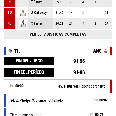
4
T. Brown
19:13
3
3
3
3
10
J. Calloway
31:49
14
3
1
13
45
T. Burrell
29:23
21
11
2
27
VER ESTADÍSTICAS COMPLETAS
TIJ
ANG
FIN DEL JUEGO
91-96
FIN DEL PERÍODO
91-96
P4
00:02
45, T. Burrell
, Rebote defensivo
24, Z. Phelps
, 3pt jumpshot Fallado
P4
00:07
Tiempo muerto corto
P4
00:07