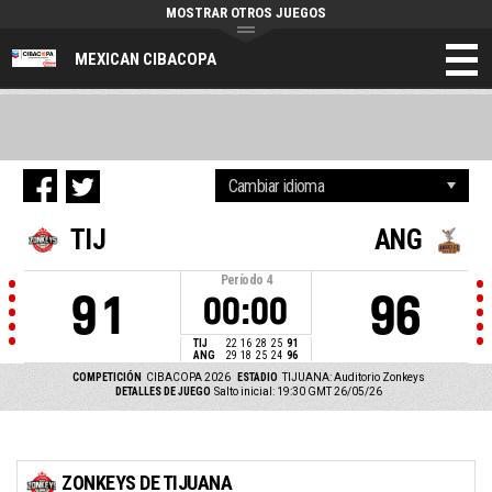
MOSTRAR OTROS JUEGOS
MEXICAN CIBACOPA
TIJ
ANG
Período
4
91
96
00:00
TIJ
22
16
28
25
91
ANG
29
18
25
24
96
COMPETICIÓN
CIBACOPA 2026
ESTADIO
TIJUANA: Auditorio Zonkeys
DETALLES DE JUEGO
Salto inicial: 19:30 GMT 26/05/26
ZONKEYS DE TIJUANA