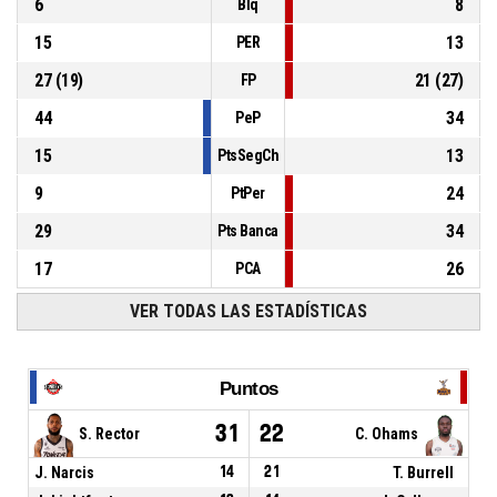
6
8
Blq
15
13
PER
27
(
19
)
21
(
27
)
FP
44
34
PeP
15
13
PtsSegCh
9
24
PtPer
29
34
Pts Banca
17
26
PCA
VER TODAS LAS ESTADÍSTICAS
Puntos
31
22
S. Rector
C. Ohams
J. Narcis
14
21
T. Burrell