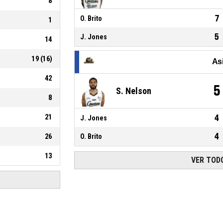
8
7
O. Brito
1
5
J. Jones
14
19
(
16
)
As
42
5
S. Nelson
8
21
4
J. Jones
4
26
O. Brito
13
VER TODO