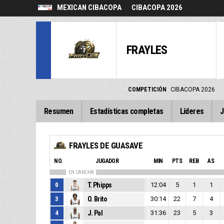
MEXICAN CIBACOPA
CIBACOPA 2026
FRAYLES
COMPETICIÓN
CIBACOPA 2026
Resumen
Estadísticas completas
Líderes
J
FRAYLES DE GUASAVE
NO.
JUGADOR
MIN
PTS
REB
AS
EN CANCHA
0
T. Phipps
12:04
5
1
1
3
O. Brito
30:14
22
7
4
4
J. Pal
31:36
23
5
3