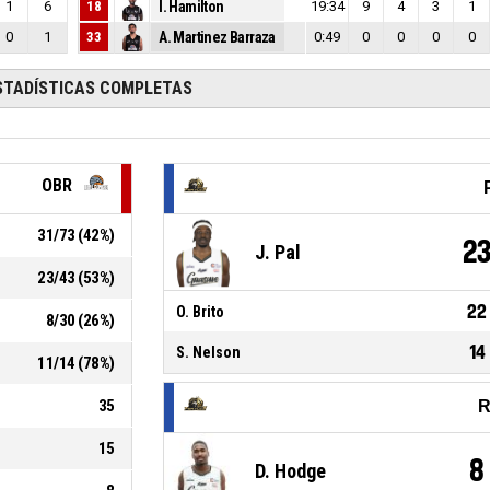
1
6
18
I. Hamilton
19:34
9
4
3
1
0
1
33
A. Martinez Barraza
0:49
0
0
0
0
STADÍSTICAS COMPLETAS
OBR
31
/
73
(
42
%)
2
J. Pal
23
/
43
(
53
%)
22
O. Brito
8
/
30
(
26
%)
14
S. Nelson
11
/
14
(
78
%)
35
R
15
8
D. Hodge