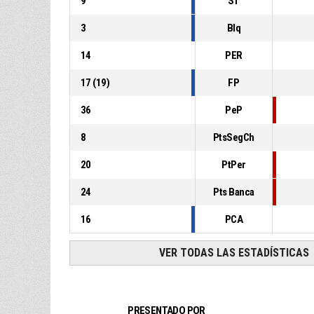
9
ST
3
Blq
14
PER
17
(
19
)
FP
36
PeP
8
PtsSegCh
20
PtPer
24
Pts Banca
16
PCA
VER TODAS LAS ESTADÍSTICAS
PRESENTADO POR