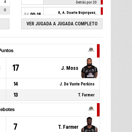
4
Detrás por 20
0
8, A. Duarte Bojorquez
,
P4
00:16
Rebote ofensivo
VER JUGADA A JUGADA COMPLETO
8, A. Duarte Bojorquez
, 2pt
P4
00:16
bandeja Fallado
18, A. Tona Cedano
,
P4
00:29
Puntos
Asistencia
8, R. Olea Jimenez
, 3pt
P4
00:29
3
17
J. Moss
jumpshot Convertido
101-79
FRAYLES DE GUASAVE
- Gana
por por 22
14
J. De Vante Perkins
33, A. Martinez Barraza
,
P4
00:49
Sustitución (ingresa)
13
T. Farmer
8, A. Duarte Bojorquez
,
P4
00:49
Sustitución (ingresa)
ebotes
3, J. De Vante Perkins
,
P4
00:49
7
T. Farmer
Sustitución (sale)