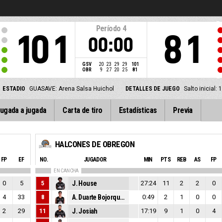
Período
4
101
81
00:00
GSV
20
23
29
29
101
OBR
9
27
20
25
81
ESTADIO
GUASAVE: Arena Salsa Huichol
DETALLES DE JUEGO
Salto inicial
ugada a jugada
Carta de tiro
Estadísticas
Previa
HALCONES DE OBREGON
FP
EF
NO.
JUGADOR
MIN
PTS
REB
AS
FP
EN CANCHA
0
5
5
J. House
27:24
11
2
2
0
4
33
8
A. Duarte Bojorquez
0:49
2
1
0
0
2
29
11
J. Josiah
17:19
9
1
0
4