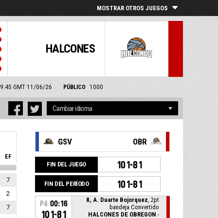
MOSTRAR OTROS JUEGOS
HALCONES
: 19:45 GMT 11/06/26
PÚBLICO
1000
GSV
OBR
EF
101-81
FIN DEL JUEGO
7
101-81
FIN DEL PERÍODO
2
8, A. Duarte Bojorquez
, 2pt
P4
00:16
7
bandeja Convertido
101-81
HALCONES DE OBREGON
-