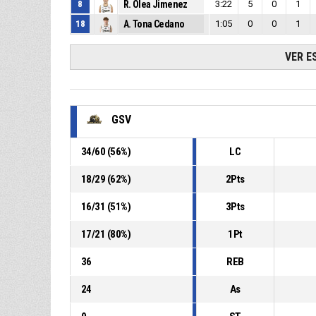
8
R. Olea Jimenez
3:22
5
0
1
18
A. Tona Cedano
1:05
0
0
1
VER E
GSV
34
/
60
(
56
%)
LC
18
/
29
(
62
%)
2Pts
16
/
31
(
51
%)
3Pts
17
/
21
(
80
%)
1Pt
36
REB
24
As