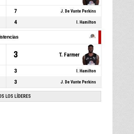
7
J. De Vante Perkins
4
I. Hamilton
istencias
3
T. Farmer
3
I. Hamilton
3
J. De Vante Perkins
S LOS LÍDERES