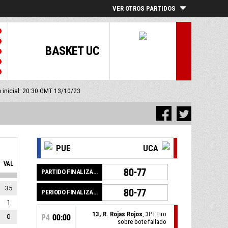
VER OTROS PARTIDOS
BASKET UC
o inicial: 20:30 GMT 13/10/23
PUE
UCA
VAL
80-77
PARTIDO FINALIZADO
35
80-77
PERIODO FINALIZADO
1
13, R. Rojas Rojos
, 3PT tiro
0
P4
00:00
sobre bote fallado