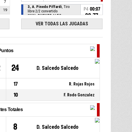
7
3, A. Pinedo Piffardi
, Tiro
P4
00:07
19
libre 2/2 convertido
80-77
MUN. PUENTE ALTO
- gana
por 3
VER TODAS LAS JUGADAS
3, A. Pinedo Piffardi
, Tiro
P4
00:07
libre 1/2 convertido
79-77
MUN. PUENTE ALTO
- gana
por 2
Puntos
13, R. Rojas Rojos
, Entra a
P4
00:07
pista
2
24
D. Salcedo Salcedo
8, C. Diaz Horzella
, Entra a
P4
00:07
pista
17
R. Rojas Rojos
P4
00:07
3, F. Rodo Gonzalez
, Se retira
10
F. Rodo Gonzalez
P4
00:07
5, J. Dlugoszewski
, Se retira
tes Totales
3, A. Pinedo Piffardi
, Falta
P4
00:07
4
8
D. Salcedo Salcedo
recibida