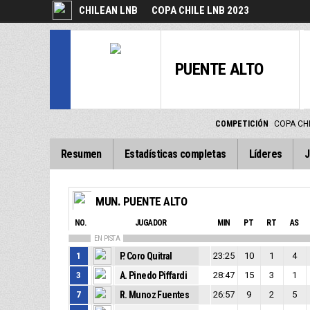
CHILEAN LNB
COPA CHILE LNB 2023
PUENTE ALTO
COMPETICIÓN
COPA CHI
Resumen
Estadísticas completas
Líderes
J
MUN. PUENTE ALTO
NO.
JUGADOR
MIN
PT
RT
AS
EN PISTA
1
P. Coro Quitral
23:25
10
1
4
3
A. Pinedo Piffardi
28:47
15
3
1
7
R. Munoz Fuentes
26:57
9
2
5