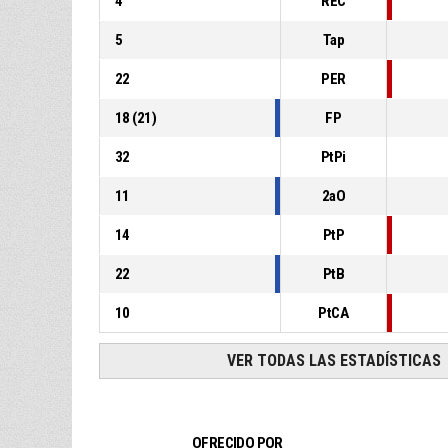
4
REC
5
Tap
22
PER
18
(
21
)
FP
32
PtPi
11
2aO
14
PtP
22
PtB
10
PtCA
VER TODAS LAS ESTADÍSTICAS
OFRECIDO POR