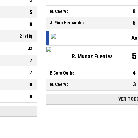
12
8
M. Chervo
5
5
J. Pino Hernandez
10
21
(
18
)
As
32
5
R. Munoz Fuentes
7
17
4
P. Coro Quitral
3
18
M. Chervo
18
VER TODO