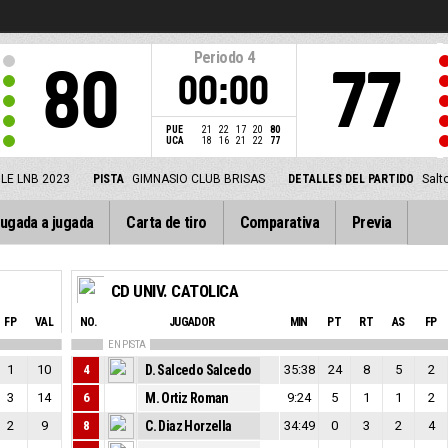
Periodo
4
80
77
00:00
PUE
21
22
17
20
80
UCA
18
16
21
22
77
LE LNB 2023
PISTA
GIMNASIO CLUB BRISAS
DETALLES DEL PARTIDO
Salt
ugada a jugada
Carta de tiro
Comparativa
Previa
CD UNIV. CATOLICA
FP
VAL
NO.
JUGADOR
MIN
PT
RT
AS
FP
EN PISTA
1
10
4
D. Salcedo Salcedo
35:38
24
8
5
2
3
14
6
M. Ortiz Roman
9:24
5
1
1
2
2
9
8
C. Diaz Horzella
34:49
0
3
2
4