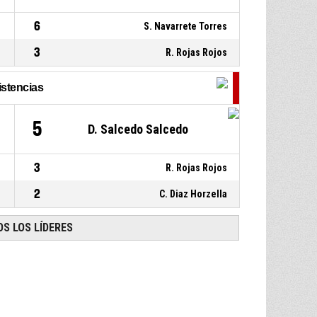
6
S. Navarrete Torres
3
R. Rojas Rojos
istencias
5
D. Salcedo Salcedo
3
R. Rojas Rojos
2
C. Diaz Horzella
S LOS LÍDERES