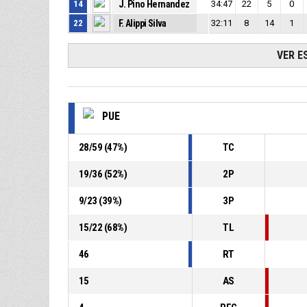
14
J. Pino Hernandez
34:47
22
5
0
22
F. Alippi Silva
32:11
8
14
1
VER E
PUE
28
/
59
(
47
%)
TC
19
/
36
(
52
%)
2P
9
/
23
(
39
%)
3P
15
/
22
(
68
%)
TL
46
RT
15
AS