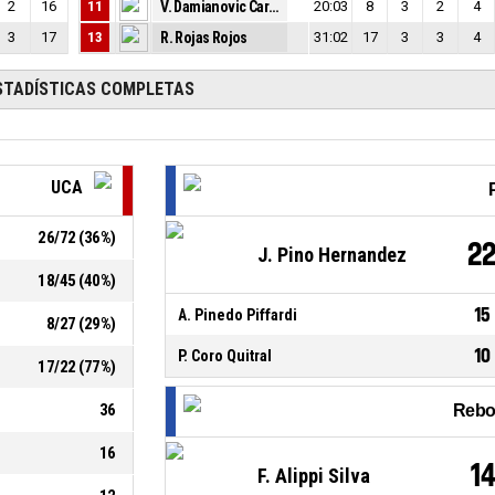
2
16
11
V. Damianovic Carrasco
20:03
8
3
2
4
3
17
13
R. Rojas Rojos
31:02
17
3
3
4
STADÍSTICAS COMPLETAS
UCA
26
/
72
(
36
%)
2
J. Pino Hernandez
18
/
45
(
40
%)
15
A. Pinedo Piffardi
8
/
27
(
29
%)
10
P. Coro Quitral
17
/
22
(
77
%)
36
Rebo
16
1
F. Alippi Silva