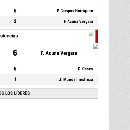
5
P. Campos Huiriqueo
3
F. Acuna Vergara
istencias
1
6
F. Acuna Vergara
5
C. Osses
1
J. Munoz Inostroza
S LOS LÍDERES