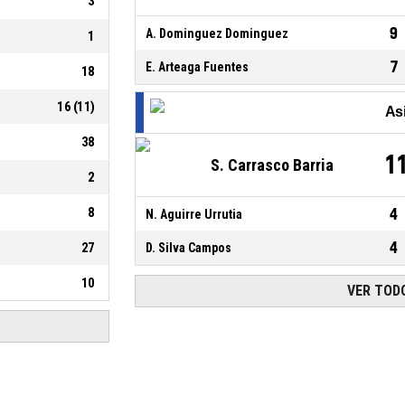
3
9
A. Dominguez Dominguez
1
7
E. Arteaga Fuentes
18
16
(
11
)
As
38
1
S. Carrasco Barria
2
8
4
N. Aguirre Urrutia
4
27
D. Silva Campos
10
VER TODO