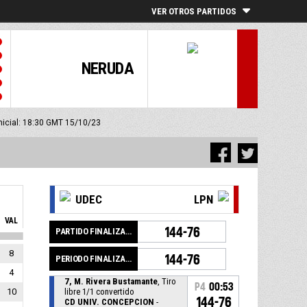
VER OTROS PARTIDOS
NERUDA
inicial: 18:30 GMT 15/10/23
UDEC
LPN
VAL
144-76
PARTIDO FINALIZADO
8
144-76
PERIODO FINALIZADO
4
7, M. Rivera Bustamante
, Tiro
P4
00:53
10
libre 1/1 convertido
144-76
CD UNIV. CONCEPCION
-