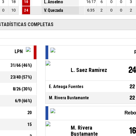
3
18
10
L. Anselmo
16:17
6
0
0
3
0
10
24
V. Quezada
6:35
2
0
0
2
STADÍSTICAS COMPLETAS
LPN
31
/
66
(
46
%)
2
L. Saez Ramirez
23
/
40
(
57
%)
22
E. Arteaga Fuentes
8
/
26
(
30
%)
22
M. Rivera Bustamante
6
/
9
(
66
%)
20
Rebo
15
M. Rivera
1
Bustamante