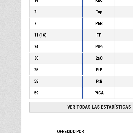
14
REC
2
Tap
7
PER
11
(
16
)
FP
74
PtPi
30
2aO
25
PtP
58
PtB
59
PtCA
VER TODAS LAS ESTADÍSTICAS
OFRECIDO POR