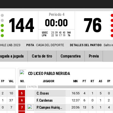
Periodo
4
144
76
00:00
UDEC
25
39
40
40
144
LPN
22
18
17
19
76
HILE LNB 2023
PISTA
CASA DEL DEPORTE
DETALLES DEL PARTIDO
Salto 
ugada a jugada
Carta de tiro
Comparativa
Previa
CD LICEO PABLO NERUDA
FP
VAL
NO.
JUGADOR
MIN
PT
RT
AS
FP
EN PISTA
2
10
5
C. Osses
16:55
4
1
5
0
1
37
6
F. Cardenas
12:37
6
0
1
2
0
7
7
P. Campos Huiriqueo
20:36
13
5
1
4