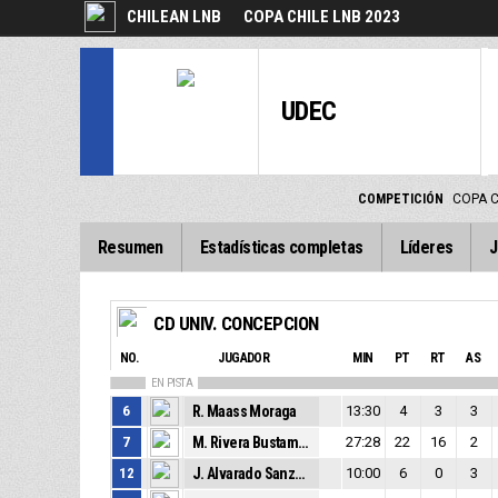
CHILEAN LNB
COPA CHILE LNB 2023
UDEC
COMPETICIÓN
COPA C
Resumen
Estadísticas completas
Líderes
J
CD UNIV. CONCEPCION
NO.
JUGADOR
MIN
PT
RT
AS
EN PISTA
6
R. Maass Moraga
13:30
4
3
3
7
M. Rivera Bustamante
27:28
22
16
2
12
J. Alvarado Sanzana
10:00
6
0
3