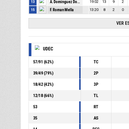
13
A. Dominguez Dominguez
19:02
13
9
2
15
F. Roman Mella
13:20
8
2
0
VER E
UDEC
57
/
91
(
62
%)
TC
39
/
49
(
79
%)
2P
18
/
42
(
42
%)
3P
12
/
18
(
66
%)
TL
53
RT
35
AS