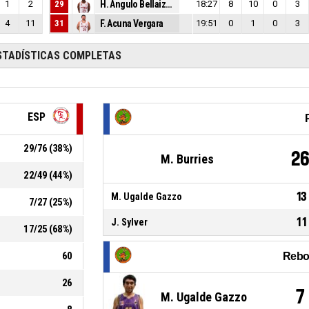
1
2
29
H. Angulo Bellaizac
18:27
8
10
0
3
4
11
31
F. Acuna Vergara
19:51
0
1
0
3
STADÍSTICAS COMPLETAS
ESP
29
/
76
(
38
%)
2
M. Burries
22
/
49
(
44
%)
13
M. Ugalde Gazzo
7
/
27
(
25
%)
11
J. Sylver
17
/
25
(
68
%)
60
Rebo
26
7
M. Ugalde Gazzo