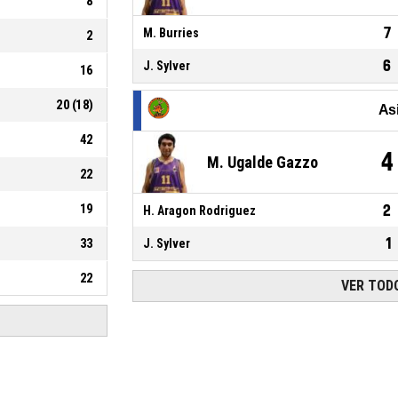
8
7
M. Burries
2
6
J. Sylver
16
20
(
18
)
As
42
4
M. Ugalde Gazzo
22
19
2
H. Aragon Rodriguez
1
33
J. Sylver
22
VER TODO