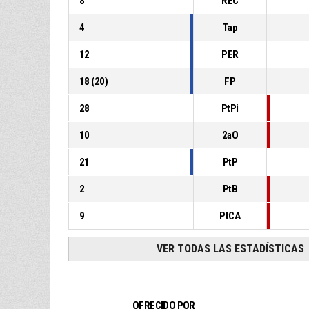
8
REC
4
Tap
12
PER
18
(
20
)
FP
28
PtPi
10
2aO
21
PtP
2
PtB
9
PtCA
VER TODAS LAS ESTADÍSTICAS
OFRECIDO POR