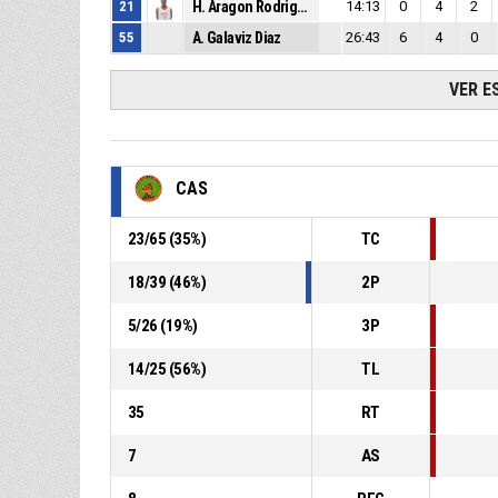
21
H. Aragon Rodriguez
14:13
0
4
2
55
A. Galaviz Diaz
26:43
6
4
0
VER E
CAS
23
/
65
(
35
%)
TC
18
/
39
(
46
%)
2P
5
/
26
(
19
%)
3P
14
/
25
(
56
%)
TL
35
RT
7
AS