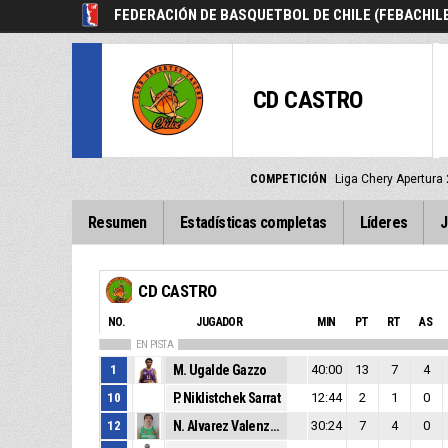
FEDERACIÓN DE BASQUETBOL DE CHILE (FEBACHIL
CD CASTRO
COMPETICIÓN
Liga Chery Apertura
Resumen
Estadísticas completas
Líderes
J
CD CASTRO
NO.
JUGADOR
MIN
PT
RT
AS
EN PISTA
1
M. Ugalde Gazzo
40:00
13
7
4
10
P. Niklistchek Sarrat
12:44
2
1
0
12
N. Alvarez Valenzuela
30:24
7
4
0