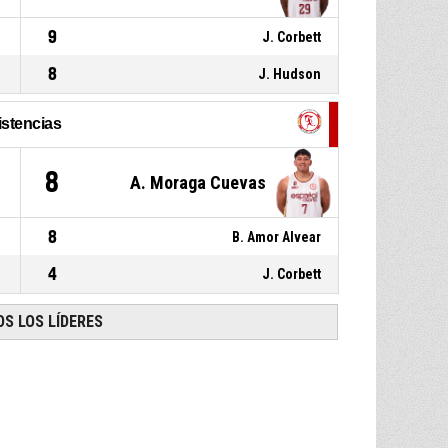
9
J. Corbett
8
J. Hudson
istencias
8
A. Moraga Cuevas
8
B. Amor Alvear
4
J. Corbett
S LOS LÍDERES