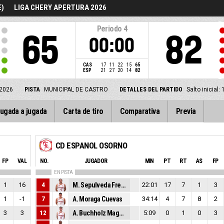
E)
LIGA CHERY APERTURA 2026
Periodo
4
65
82
00:00
CAS
17
11
22
15
65
ESP
21
27
20
14
82
 2026
PISTA
MUNICIPAL DE CASTRO
DETALLES DEL PARTIDO
Salto inicial
ugada a jugada
Carta de tiro
Comparativa
Previa
CD ESPANOL OSORNO
FP
VAL
NO.
JUGADOR
MIN
PT
RT
AS
FP
EN PISTA
1
16
4
M. Sepulveda Fredes
22:01
17
7
1
3
1
-1
7
A. Moraga Cuevas
34:14
4
7
8
2
3
3
12
A. Buchholz Magnere
5:09
0
1
0
3