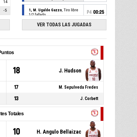
14
1, M. Ugalde Gazzo
, Tiro libre
-5
P4
00:25
1/2 fallado
VER TODAS LAS JUGADAS
1, M. Ugalde Gazzo
, Falta
P4
00:25
recibida
7, A. Moraga Cuevas
, Falta
P4
00:25
personal
Puntos
1, M. Ugalde Gazzo
, Rebote
P4
00:28
6
18
J. Hudson
defensivo
12, A. Buchholz Magnere
,
P4
00:31
17
M. Sepulveda Fredes
2PT bandeja fallado
13
J. Corbett
29, H. Angulo Bellaizac
,
P4
00:51
Recuperación
tes Totales
12, N. Alvarez Valenzuela
,
P4
00:51
Pérdida por mal pase
10
H. Angulo Bellaizac