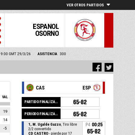
VER OTROS PARTIDOS
ESPANOL
OSORNO
: 19:00 GMT 29/3/26
ASISTENCIA
300
CAS
ESP
VAL
65-82
PARTIDO FINALIZADO
19
65-82
PERIODO FINALIZADO
14
1, M. Ugalde Gazzo
, Tiro libre
P4
00:25
-5
2/2 convertido
65-82
CD CASTRO
- pierde por 17