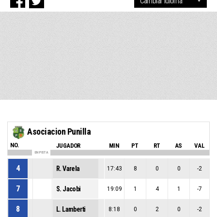
Asociacion Punilla
NO.
JUGADOR
MIN
PT
RT
AS
VAL
EN PISTA
4
R. Varela
17:43
8
0
0
-2
7
S. Jacobi
19:09
1
4
1
-7
8
L. Lamberti
8:18
0
2
0
-2