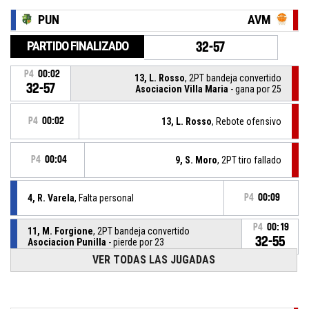
PUN
AVM
PARTIDO FINALIZADO
32-57
P4
00:02
13, L. Rosso
, 2PT bandeja convertido
32-57
Asociacion Villa Maria
- gana por 25
P4
00:02
13, L. Rosso
, Rebote ofensivo
P4
00:04
9, S. Moro
, 2PT tiro fallado
4, R. Varela
, Falta personal
P4
00:09
P4
00:19
11, M. Forgione
, 2PT bandeja convertido
32-55
Asociacion Punilla
- pierde por 23
VER TODAS LAS JUGADAS
11, M. Forgione
, Rebote ofensivo
P4
00:19