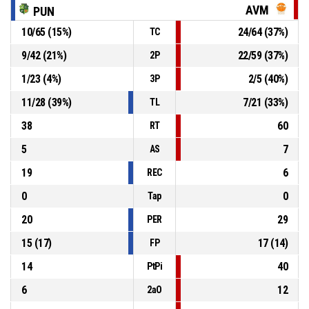
7, S. Jacobi
, 2PT tiro fallado
P4
00:21
AVM
PUN
10
/
65
(
15
%)
24
/
64
(
37
%)
TC
7, S. Jacobi
, Rebote ofensivo
P4
00:40
9
/
42
(
21
%)
22
/
59
(
37
%)
2P
1
/
23
(
4
%)
2
/
5
(
40
%)
3P
4, R. Varela
, Tiro libre 2/2 fallado
P4
00:41
11
/
28
(
39
%)
7
/
21
(
33
%)
TL
38
60
RT
5
7
AS
19
6
REC
0
0
Tap
20
29
PER
15
(
17
)
17
(
14
)
FP
14
40
PtPi
6
12
2aO