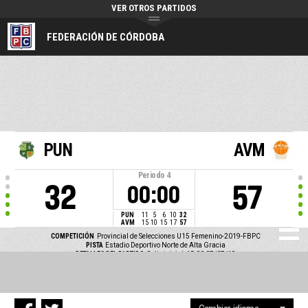
VER OTROS PARTIDOS
FEDERACIÓN DE CÓRDOBA
PUN
AVM
Periodo
4
32
57
00:00
PUN
11
5
6
10
32
AVM
15
10
15
17
57
COMPETICIÓN
Provincial de Selecciones U15 Femenino-2019-FBPC
PISTA
Estadio Deportivo Norte de Alta Gracia
DETALLES DEL PARTIDO
Salto inicial: 15:00 07/07/19