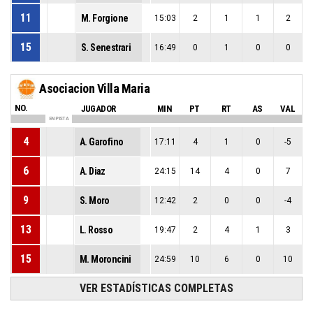
11
M. Forgione
15:03
2
1
1
2
15
S. Senestrari
16:49
0
1
0
0
Asociacion Villa Maria
NO.
JUGADOR
MIN
PT
RT
AS
VAL
EN PISTA
4
A. Garofino
17:11
4
1
0
-5
6
A. Diaz
24:15
14
4
0
7
9
S. Moro
12:42
2
0
0
-4
13
L. Rosso
19:47
2
4
1
3
15
M. Moroncini
24:59
10
6
0
10
VER ESTADÍSTICAS COMPLETAS