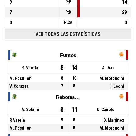
9
14
PtP
7
29
PtB
0
0
PtCA
VER TODAS LAS ESTADÍSTICAS
Puntos
8
14
R. Varela
A. Diaz
M. Postillon
8
10
M. Moroncini
V. Corazza
7
8
I. Leoni
Rebotes Totales
5
11
A. Solano
C. Canelo
P. Varela
5
6
D. Martinez
M. Postillon
5
6
M. Moroncini