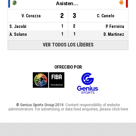
Asistencias
2
3
V. Corazza
C. Canelo
S. Jacobi
1
2
P. Ferreira
A. Solano
1
1
D. Martinez
VER TODOS LOS LÍDERES
OFRECIDO POR
© Genius Sports Group 2019.
Content responsibility of website
administrators. For advertising or data feed enquiries, please click here