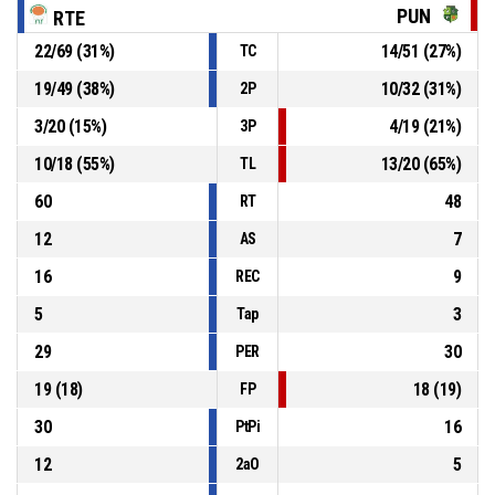
14, F. JAURENA
, Falta personal
P4
00:22
PUN
RTE
22
/
69
(
31
%)
14
/
51
(
27
%)
TC
13, P. CABRAL
, Pérdida por campo atrás
P4
00:27
19
/
49
(
38
%)
10
/
32
(
31
%)
2P
3
/
20
(
15
%)
4
/
19
(
21
%)
3P
13, P. CABRAL
, Rebote ofensivo
P4
00:27
10
/
18
(
55
%)
13
/
20
(
65
%)
TL
60
48
RT
12
7
AS
16
9
REC
5
3
Tap
29
30
PER
19
(
18
)
18
(
19
)
FP
30
16
PtPi
12
5
2aO