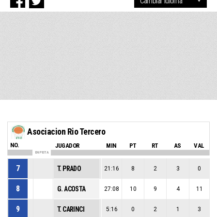
Asociacion Rio Tercero
NO.
JUGADOR
MIN
PT
RT
AS
VAL
EN PISTA
7
T. PRADO
21:16
8
2
3
0
8
G. ACOSTA
27:08
10
9
4
11
9
T. CARINCI
5:16
0
2
1
3