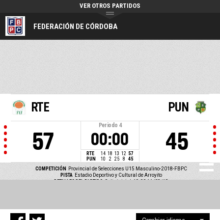
VER OTROS PARTIDOS
FEDERACIÓN DE CÓRDOBA
RTE
PUN
Periodo
4
57
45
00:00
RTE
14
18
13
12
57
PUN
10
2
25
8
45
COMPETICIÓN
Provincial de Selecciones U15 Masculino-2018-FBPC
PISTA
Estadio Deportivo y Cultural de Arroyito
DETALLES DEL PARTIDO
Salto inicial: 19:00 11/08/18