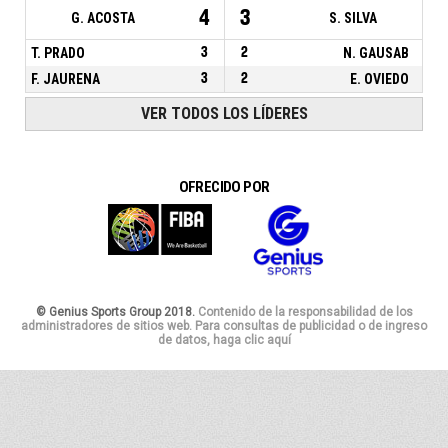
4
3
G. ACOSTA
S. SILVA
T. PRADO
3
2
N. GAUSAB
F. JAURENA
3
2
E. OVIEDO
VER TODOS LOS LÍDERES
OFRECIDO POR
© Genius Sports Group 2018.
Contenido de la responsabilidad de los
administradores de sitios web. Para consultas de publicidad o de ingreso
de datos, haga clic aquí