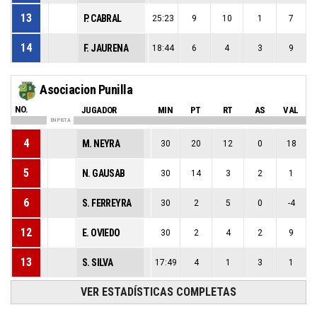
13
P. CABRAL
25:23
9
10
1
7
14
F. JAURENA
18:44
6
4
3
9
Asociacion Punilla
NO.
JUGADOR
MIN
PT
RT
AS
VAL
EN PISTA
4
M. NEYRA
30
20
12
0
18
5
N. GAUSAB
30
14
3
2
1
6
S. FERREYRA
30
2
5
0
-4
12
E. OVIEDO
30
2
4
2
9
13
S. SILVA
17:49
4
1
3
1
VER ESTADÍSTICAS COMPLETAS