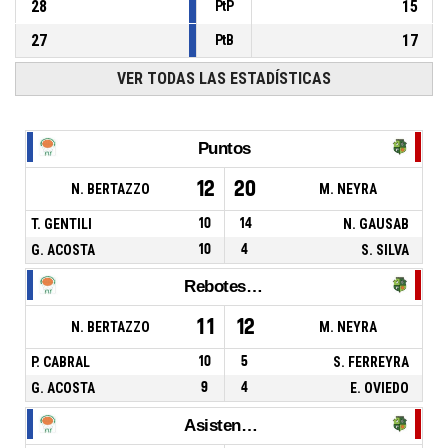
28
15
PtP
27
17
PtB
VER TODAS LAS ESTADÍSTICAS
Puntos
12
20
N. BERTAZZO
M. NEYRA
T. GENTILI
10
14
N. GAUSAB
G. ACOSTA
10
4
S. SILVA
Rebotes Totales
11
12
N. BERTAZZO
M. NEYRA
P. CABRAL
10
5
S. FERREYRA
G. ACOSTA
9
4
E. OVIEDO
Asistencias