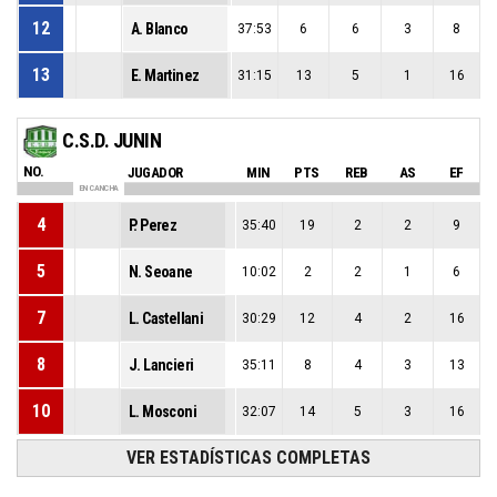
12
A. Blanco
37:53
6
6
3
8
13
E. Martinez
31:15
13
5
1
16
C.S.D. JUNIN
NO.
JUGADOR
MIN
PTS
REB
AS
EF
EN CANCHA
4
P. Perez
35:40
19
2
2
9
5
N. Seoane
10:02
2
2
1
6
7
L. Castellani
30:29
12
4
2
16
8
J. Lancieri
35:11
8
4
3
13
10
L. Mosconi
32:07
14
5
3
16
VER ESTADÍSTICAS COMPLETAS