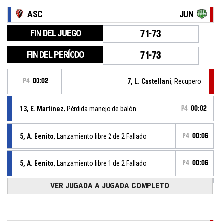
ASC
JUN
FIN DEL JUEGO
71-73
FIN DEL PERÍODO
71-73
P4
00:02
7, L. Castellani
, Recupero
13, E. Martinez
, Pérdida manejo de balón
P4
00:02
5, A. Benito
, Lanzamiento libre 2 de 2 Fallado
P4
00:06
5, A. Benito
, Lanzamiento libre 1 de 2 Fallado
P4
00:06
VER JUGADA A JUGADA COMPLETO
5, A. Benito
, Falta recibida
P4
00:06
P4
00:06
5, N. Seoane
, Falta antideportiva