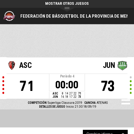
MOSTRAR OTROS JUEGOS
FEDERACIÓN DE BÁSQUETBOL DE LA PROVINCIA DE MEND
ASC
JUN
Período
4
71
73
00:00
ASC
8
14
27
22
71
JUN
16
18
17
22
73
COMPETICIÓN
Superliga Clausura 2019
CANCHA
ATENAS
DETALLES DE JUEGO
Inicio: 21:30 18/09/19