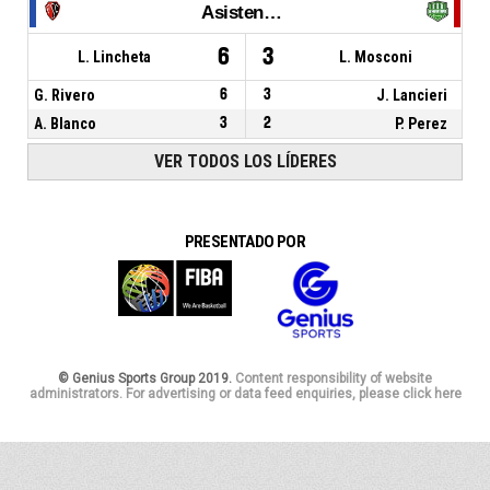
Asistencias
6
3
L. Lincheta
L. Mosconi
G. Rivero
6
3
J. Lancieri
A. Blanco
3
2
P. Perez
VER TODOS LOS LÍDERES
PRESENTADO POR
© Genius Sports Group 2019.
Content responsibility of website
administrators. For advertising or data feed enquiries, please click here