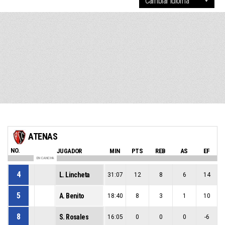
ATENAS
NO.
JUGADOR
MIN
PTS
REB
AS
EF
EN CANCHA
4
L. Lincheta
31:07
12
8
6
14
5
A. Benito
18:40
8
3
1
10
8
S. Rosales
16:05
0
0
0
-6