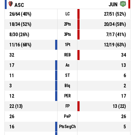
JUN
ASC
P4
00:08
10, L. Mosconi
, Lanzamiento libre 2 de 2 Convertido
26
/
64
(
40
%)
27
/
51
(
52
%)
LC
71-73
C.S.D. JUNIN
- Gana por por 2
18
/
34
(
52
%)
20
/
34
(
58
%)
2Pts
P4
00:08
10, L. Mosconi
, Lanzamiento libre 1 de 2 Fallado
8
/
30
(
26
%)
7
/
17
(
41
%)
3Pts
11
/
16
(
68
%)
12
/
19
(
63
%)
1Pt
32
34
REB
17
13
As
11
6
ST
3
2
Blq
12
17
PER
22
(
13
)
13
(
22
)
FP
26
26
PeP
16
5
PtsSegCh