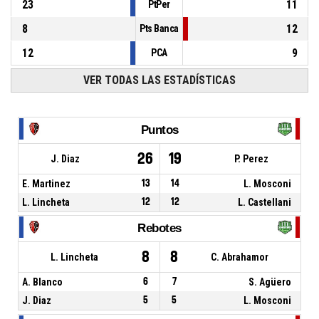
23
11
PtPer
8
12
Pts Banca
12
9
PCA
VER TODAS LAS ESTADÍSTICAS
Puntos
26
19
J. Diaz
P. Perez
E. Martinez
13
14
L. Mosconi
L. Lincheta
12
12
L. Castellani
Rebotes
8
8
L. Lincheta
C. Abrahamor
A. Blanco
6
7
S. Agüero
J. Diaz
5
5
L. Mosconi