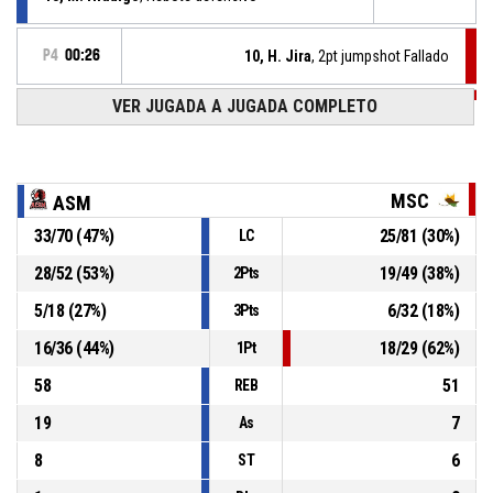
P4
00:26
10, H. Jira
, 2pt jumpshot Fallado
VER JUGADA A JUGADA COMPLETO
P4
00:29
11, V. Periale
, Rebote defensivo
12, S. Cuellar
, 3pt jumpshot Fallado
P4
00:33
MSC
ASM
33
/
70
(
47
%)
25
/
81
(
30
%)
LC
12, S. Cuellar
, Rebote defensivo
P4
00:42
28
/
52
(
53
%)
19
/
49
(
38
%)
2Pts
P4
00:46
18, A. Sisterna
, 3pt jumpshot Fallado
5
/
18
(
27
%)
6
/
32
(
18
%)
3Pts
16
/
36
(
44
%)
18
/
29
(
62
%)
1Pt
58
51
REB
19
7
As
8
6
ST