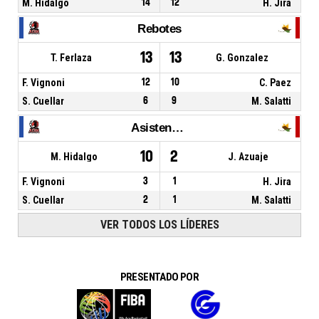
M. Hidalgo
14
12
H. Jira
Rebotes
13
13
T. Ferlaza
G. Gonzalez
F. Vignoni
12
10
C. Paez
S. Cuellar
6
9
M. Salatti
Asistencias
10
2
M. Hidalgo
J. Azuaje
F. Vignoni
3
1
H. Jira
S. Cuellar
2
1
M. Salatti
VER TODOS LOS LÍDERES
PRESENTADO POR