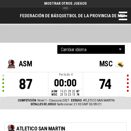
MOSTRAR OTROS JUEGOS
FEDERACIÓN DE BÁSQUETBOL DE LA PROVINCIA DE MEND
ASM
MSC
Período
4
87
74
00:00
ASM
15
21
29
22
87
MSC
23
13
25
13
74
COMPETICIÓN
Nivel 1 - Clausura 2021
ESTADIO
ATLETICO SAN MARTIN
DETALLES DE JUEGO
Salto inicial: 21:30 GMT 02/09/21
ATLETICO SAN MARTIN