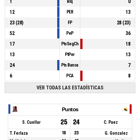
1
0
Blq
12
13
PER
23
(
28
)
28
(
23
)
FP
52
36
PeP
17
18
PtsSegCh
13
13
PtPer
24
7
Pts Banca
6
8
PCA
VER TODAS LAS ESTADÍSTICAS
Puntos
25
24
S. Cuellar
C. Paez
T. Ferlaza
16
23
G. Gonzalez