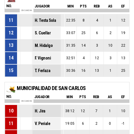
NO.
JUGADOR
MIN
PTS
REB
AS
EF
EN CANCHA
11
H. Testa Sola
22:35
8
4
1
12
12
S. Cuellar
33:07
25
6
2
19
13
M. Hidalgo
31:35
14
3
10
22
14
F. Vignoni
32:51
4
12
3
13
15
T. Ferlaza
30:36
16
13
1
25
MUNICIPALIDAD DE SAN CARLOS
NO.
JUGADOR
MIN
PTS
REB
AS
EF
EN CANCHA
10
H. Jira
38:12
12
7
1
10
11
V. Periale
19:05
6
2
0
-1