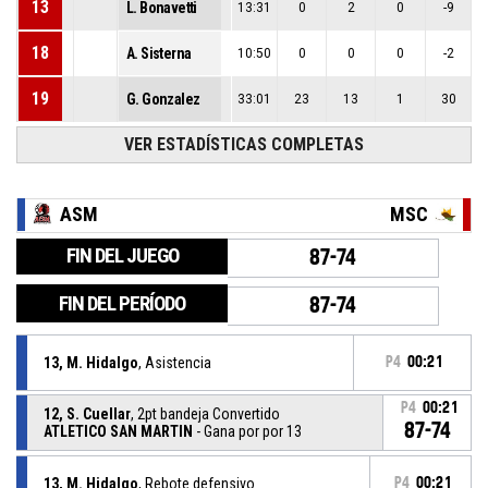
13
L. Bonavetti
13:31
0
2
0
-9
18
A. Sisterna
10:50
0
0
0
-2
19
G. Gonzalez
33:01
23
13
1
30
VER ESTADÍSTICAS COMPLETAS
ASM
MSC
FIN DEL JUEGO
87-74
FIN DEL PERÍODO
87-74
13, M. Hidalgo
, Asistencia
P4
00:21
P4
00:21
12, S. Cuellar
, 2pt bandeja Convertido
87-74
ATLETICO SAN MARTIN
- Gana por por 13
13, M. Hidalgo
, Rebote defensivo
P4
00:21