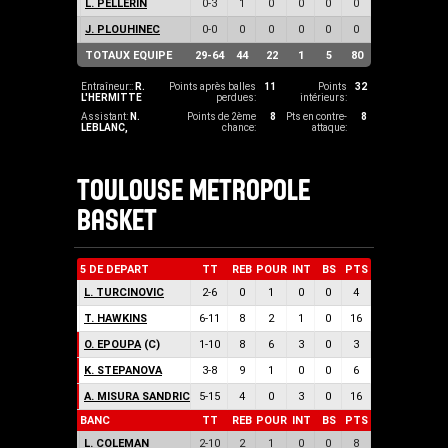
L. PELLERIN
0
-
3
1
0
0
0
0
J. PLOUHINEC
0
-
0
0
0
0
0
0
TOTAUX EQUIPE
29
-
64
44
22
1
5
80
Entraîneur::
R.
Points après balles
11
Points
32
L'HERMITTE
perdues:
intérieurs:
Assistant:
N.
Points de 2ème
8
Pts en contre-
8
LEBLANC
,
chance:
attaque:
TOULOUSE METROPOLE
BASKET
5 DE DEPART
TT
REB
POUR
INT
BS
PTS
L. TURCINOVIC
2
-
6
0
1
0
0
4
T. HAWKINS
6
-
11
8
2
1
0
16
O. EPOUPA
(C)
1
-
10
8
6
3
0
3
K. STEPANOVA
3
-
8
9
1
0
0
6
A. MISURA SANDRIC
5
-
15
4
0
3
0
16
BANC
TT
REB
POUR
INT
BS
PTS
L. COLEMAN
2
-
10
2
1
0
0
8