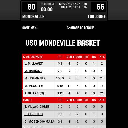
PERIODE
4
80
66
MDV
27
19
12
22
80
TOU
18
20
10
18
66
00:00
MONDEVILLE
TOULOUSE
USO MONDEVILLE BASKET
5 DE DEPART
TT
REB
POUR
INT
BS
PTS
L. MILLAVET
1
-
2
4
0
0
1
2
M. BADIANE
2
-
6
9
3
0
3
4
M. JOHANNES
10
-
19
3
5
1
0
27
M. PLOUFFE
6
-
15
11
6
0
0
16
K. SHARP
(C)
8
-
12
4
4
0
0
26
BANC
TT
REB
POUR
INT
BS
PTS
E. VILLAS-GOMIS
0
-
0
0
0
0
0
0
L. KERBOEUF
0
-
3
5
2
0
1
0
C. MOSENGO-MASA
2
-
4
4
2
0
0
5