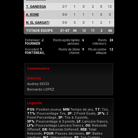
T. GANDEGA
2
-
7
1
0
2
0
12
A. KONE
0
-
0
1
1
1
0
0
N. EL GARGATI
0
-
0
5
0
1
2
1
TOTAUX EQUIPE
21
-
67
44
12
11
2
66
Entraîneur::
J.
Points après balles
6
Points
24
FOURNIER
perdues:
intérieurs:
Assistant:
Y.
Points de 2ème
9
Pts en contre-
12
FONTENEAU
,
chance:
attaque:
Commissaire
Arbitres
Audrey SECCI
Bernardo LOPEZ
Légende
POS:
Position joueur,
MIN
Temps de jeu,
TT:
Tirs,
TT%:
Pourcentage Tirs,
2P:
2 Point Goals,
2P%:
2
Point Percentage,
3P:
Tirs à 3 points,
3P%:
Pourcentage à 3 points,
LF:
Lancers francs,
LF%:
Pourcentage Lancers francs,
OU:
Rebonds
Offensif,
DR:
Rebonds Défensif,
REB:
Total
Rebonds,
POUR:
Passes décisives,
BP:
Balles
perdues,
INT:
Interceptions,
BS:
Tirs Contrés,