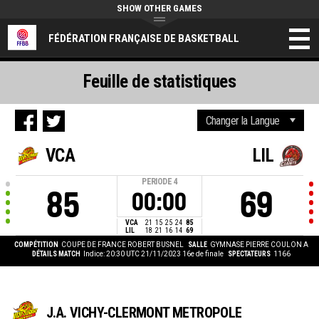
SHOW OTHER GAMES
FÉDÉRATION FRANÇAISE DE BASKETBALL
Feuille de statistiques
VCA
LIL
PERIODE
4
85
69
00:00
VCA
21
15
25
24
85
LIL
18
21
16
14
69
COMPÉTITION
COUPE DE FRANCE ROBERT BUSNEL
SALLE
GYMNASE PIERRE COULON A
DÉTAILS MATCH
Indice: 20:30 UTC 21/11/2023
16e de finale
SPECTATEURS
1166
J.A. VICHY-CLERMONT METROPOLE