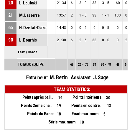
20
L. Loubaki
21:34
6
3
-
9
33
3
-
5
60
0
-
21
M. Lasserre
13:57
2
1
-
3
33
1
-
1
100
0
-
65
H. Dzellat-Diakeno
14:43
0
0
-
5
0
0
-
5
0
0
-
90
L. Bourhis
21:30
6
2
-
6
33
0
-
0
0
2
-
Team / Coach
TOTAUX EQUIPE
69
26
-
76
34
20
-
48
41
6
-
2
M. Bezin
J. Sage
Entraîneur::
Assistant:
TEAM STATISTICS:
Points après balles perdues:
Points intérieurs:
14
38
Points 2ème chance:
Points en contre-attaque:
19
13
Points du Banc:
Ecart maximum:
18
5
Série maximum:
10