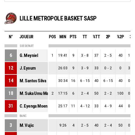
LILLE METROPOLE BASKET SASP
N°
JOUEUR
POS
MIN
PTS
TT
%TT
2P
%2P
3P
5 DE DEPART
6
G. Meyniel
1
19:41
9
3
-
8
37
2
-
5
40
1
-
12
J. Eyoum
26:03
9
3
-
9
33
0
-
2
0
3
-
14
M. Santos Silva
30:34
16
6
-
15
40
6
-
15
40
0
-
18
M. Suka Umu Martin
2
17:15
6
2
-
4
50
2
-
2
100
0
-
31
C. Eyenga Moenge
25:17
11
4
-
12
33
4
-
9
44
0
-
BANC
3
M. Vujic
9:26
4
2
-
5
40
2
-
4
50
0
-