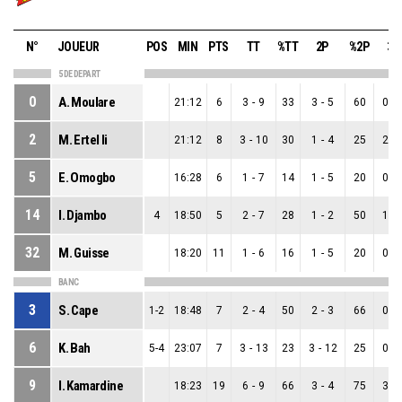
N°
JOUEUR
POS
MIN
PTS
TT
%TT
2P
%2P
3P
5 DE DEPART
0
A. Moulare
21:12
6
3
-
9
33
3
-
5
60
0
-
2
M. Ertel Ii
21:12
8
3
-
10
30
1
-
4
25
2
-
5
E. Omogbo
16:28
6
1
-
7
14
1
-
5
20
0
-
14
I. Djambo
4
18:50
5
2
-
7
28
1
-
2
50
1
-
32
M. Guisse
18:20
11
1
-
6
16
1
-
5
20
0
-
BANC
3
S. Cape
1-2
18:48
7
2
-
4
50
2
-
3
66
0
-
6
K. Bah
5-4
23:07
7
3
-
13
23
3
-
12
25
0
-
9
I. Kamardine
18:23
19
6
-
9
66
3
-
4
75
3
-