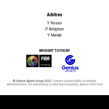
Arbitres
Y. Rosso
P. Antiphon
Y. Melab
BROUGHT TO YOU BY
© Genius Sports Group 2023.
Content responsibility of website
administrators. For advertising or data feed enquiries, please click here