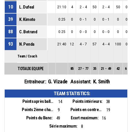
10
L. Dufeal
21:10
4
2
-
4
50
2
-
4
50
0
-
39
K. Kimoto
0:25
0
0
-
1
0
0
-
1
0
0
-
88
C. Botrand
0:25
0
0
-
0
0
0
-
0
0
0
-
93
N. Penda
21:40
12
4
-
7
57
4
-
4
100
0
-
Team / Coach
TOTAUX EQUIPE
85
27
-
77
35
21
-
49
42
6
-
2
G. Vizade
K. Smith
Entraîneur::
Assistant:
TEAM STATISTICS:
Points après balles perdues:
Points intérieurs:
14
38
Points 2ème chance:
Points en contre-attaque:
9
19
Points du Banc:
Ecart maximum:
49
16
Série maximum:
8