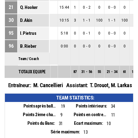
21
Q. Hooker
15:44
1
0
-
2
0
0
-
0
0
0
-
30
D. Akin
10:15
3
1
-
1
100
1
-
1
100
0
-
95
I. Pietrus
5:18
0
0
-
1
0
0
-
0
0
0
-
96
B. Rieber
0:00
0
0
-
0
0
0
-
0
0
0
-
Team / Coach
TOTAUX EQUIPE
87
31
-
56
55
21
-
34
61
10
-
M. Cancellieri
T. Drouot
,
M. Larkas
Entraîneur::
Assistant:
TEAM STATISTICS:
Points après balles perdues:
Points intérieurs:
19
34
Points 2ème chance:
Points en contre-attaque:
9
11
Points du Banc:
Ecart maximum:
31
10
Série maximum:
13