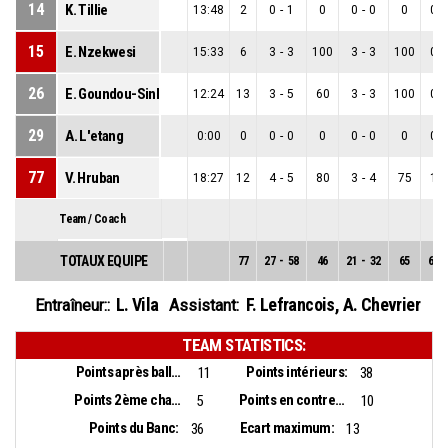
14
K. Tillie
13:48
2
0
-
1
0
0
-
0
0
0
-
15
E. Nzekwesi
15:33
6
3
-
3
100
3
-
3
100
0
-
26
E. Goundou-Sinha
12:24
13
3
-
5
60
3
-
3
100
0
-
29
A. L'etang
0:00
0
0
-
0
0
0
-
0
0
0
-
77
V. Hruban
18:27
12
4
-
5
80
3
-
4
75
1
-
Team / Coach
TOTAUX EQUIPE
77
27
-
58
46
21
-
32
65
6
-
L. Vila
F. Lefrancois
,
A. Chevrier
Entraîneur::
Assistant:
TEAM STATISTICS:
Points après balles perdues:
Points intérieurs:
11
38
Points 2ème chance:
Points en contre-attaque:
5
10
Points du Banc:
Ecart maximum:
36
13