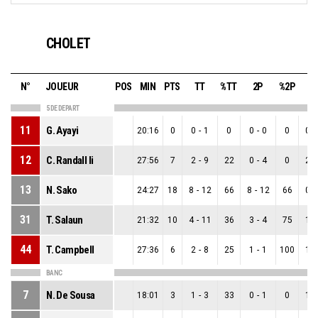
CHOLET
N°
JOUEUR
POS
MIN
PTS
TT
%TT
2P
%2P
3
5 DE DEPART
11
G. Ayayi
20:16
0
0
-
1
0
0
-
0
0
0
-
12
C. Randall Ii
27:56
7
2
-
9
22
0
-
4
0
2
-
13
N. Sako
24:27
18
8
-
12
66
8
-
12
66
0
-
31
T. Salaun
21:32
10
4
-
11
36
3
-
4
75
1
-
44
T. Campbell
27:36
6
2
-
8
25
1
-
1
100
1
-
BANC
7
N. De Sousa
18:01
3
1
-
3
33
0
-
1
0
1
-