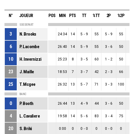
N°
JOUEUR
POS
MIN
PTS
TT
%TT
2P
%2P
3
5 DE DEPART
3
N. Brooks
24:34
14
5
-
9
55
5
-
9
55
0
-
6
P. Lacombe
26:40
14
5
-
9
55
3
-
6
50
2
-
10
H. Invernizzi
25:23
8
3
-
5
60
1
-
2
50
2
-
23
J. Maille
18:53
7
3
-
7
42
2
-
3
66
1
-
25
T. Mcgee
26:32
13
5
-
7
71
3
-
3
100
2
-
BANC
0
P. Booth
26:44
13
4
-
9
44
3
-
6
50
1
-
4
L. Cavaliere
19:58
14
5
-
6
83
3
-
4
75
2
-
20
S. Briki
0:00
0
0
-
0
0
0
-
0
0
0
-