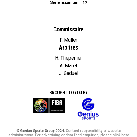
Série maximum:
12
Commissaire
F. Muller
Arbitres
H. Thepenier
A. Maret
J. Gaduel
BROUGHT TO YOU BY
© Genius Sports Group 2024.
Content responsibility of website
administrators. For advertising or data feed enquiries, please click here