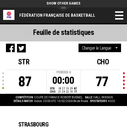
SHOW OTHER GAMES
FÉDÉRATION FRANÇAISE DE BASKETBALL
Feuille de statistiques
STR
CHO
PERIODE
4
87
77
00:00
STR
18
27
13
29
87
CHO
21
24
22
10
77
COMPÉTITION
COUPE DE FRANCE ROBERT BUSNEL
SALLE
HALL RHENUS
DÉTAILS MATCH
Indice: 20:00 UTC 13/02/2024
8e de finale
SPECTATEURS
4320
STRASBOURG