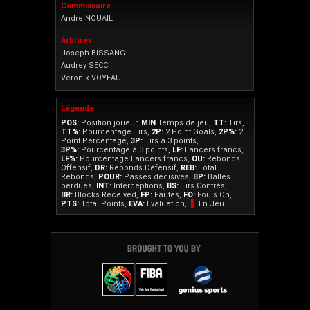
Commissaire
Andre NOUAIL
Arbitres
Joseph BISSANG
Audrey SECCI
Veronik VOYEAU
Légende
POS:
Position joueur,
MIN
Temps de jeu,
TT:
Tirs,
TT%:
Pourcentage Tirs,
2P:
2 Point Goals,
2P%:
2
Point Percentage,
3P:
Tirs à 3 points,
3P%:
Pourcentage à 3 points,
LF:
Lancers francs,
LF%:
Pourcentage Lancers francs,
OU:
Rebonds
Offensif,
DR:
Rebonds Défensif,
REB:
Total
Rebonds,
POUR:
Passes décisives,
BP:
Balles
perdues,
INT:
Interceptions,
BS:
Tirs Contrés,
BR:
Blocks Received,
FP:
Fautes,
FO:
Fouls On,
PTS:
Total Points,
EVA:
Evaluation,
▌
En Jeu