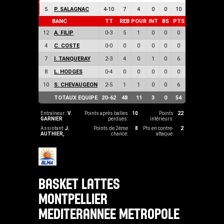
5
P. SALAGNAC
4
-
10
7
4
0
0
10
BANC
TT
REB
POUR
INT
BS
PTS
12
A. FILIP
0
-
3
5
1
0
0
0
4
C. COSTE
0
-
0
0
0
0
0
0
7
I. TANQUERAY
2
-
3
4
0
1
0
6
8
L. HODGES
0
-
4
0
0
0
0
0
10
S. CHEVAUGEON
2
-
5
1
1
0
0
6
TOTAUX EQUIPE
20
-
62
48
11
3
0
54
Entraîneur::
V.
Points après balles
10
Points
22
GARNIER
perdues:
intérieurs:
Assistant:
J.
Points de 2ème
8
Pts en contre-
2
AUTHIER
,
chance:
attaque:
BASKET LATTES
MONTPELLIER
MEDITERANNEE METROPOLE