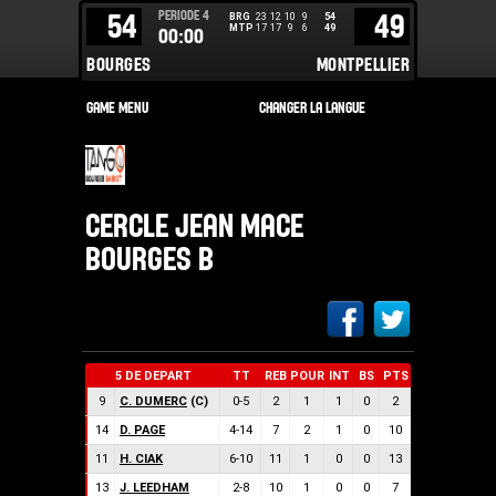
PERIODE
4
54
49
BRG
23
12
10
9
54
MTP
17
17
9
6
49
00:00
BOURGES
MONTPELLIER
CERCLE JEAN MACE
BOURGES B
5 DE DEPART
TT
REB
POUR
INT
BS
PTS
9
C. DUMERC
(C)
0
-
5
2
1
1
0
2
14
D. PAGE
4
-
14
7
2
1
0
10
11
H. CIAK
6
-
10
11
1
0
0
13
13
J. LEEDHAM
2
-
8
10
1
0
0
7