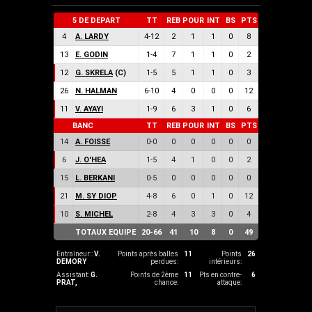
5 DE DEPART
TT
REB
POUR
INT
BS
PTS
4
A. LARDY
4
-
12
2
1
1
0
8
13
E. GODIN
1
-
4
7
1
1
0
2
12
G. SKRELA
(C)
1
-
5
5
1
1
0
3
26
N. HALMAN
6
-
10
4
0
0
0
12
11
V. AYAYI
1
-
9
6
3
1
0
6
BANC
TT
REB
POUR
INT
BS
PTS
14
A. FOISSE
0
-
0
0
0
0
0
0
6
J. O'HEA
1
-
5
4
1
0
0
2
15
L. BERKANI
0
-
5
0
0
0
0
0
21
M. SY DIOP
4
-
8
6
0
1
0
12
10
S. MICHEL
2
-
8
4
3
3
0
4
TOTAUX EQUIPE
20
-
66
41
10
8
0
49
Entraîneur::
V.
Points après balles
11
Points
26
DEMORY
perdues:
intérieurs:
Assistant:
G.
Points de 2ème
11
Pts en contre-
6
PRAT
,
chance:
attaque: