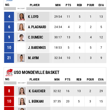
NO.
PLAYER
MIN
PTS
REB
POUR
EVA
ON COURT
4
K. LOYD
29:54
11
5
1
13
6
A. PLAGNARD
24:34
4
2
2
5
9
C. DUMERC
30:17
13
5
4
12
10
J. BARENNES
18:53
5
6
5
7
21
M. AYIM
32:34
10
1
3
9
USO MONDEVILLE BASKET
NO.
PLAYER
MIN
PTS
REB
POUR
EVA
ON COURT
8
K. GAUCHER
32:32
16
13
2
29
10
L. BERKANI
37:35
20
5
3
15