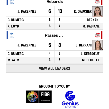
Rebonds
6
13
J. BARENNES
K. GAUCHER
C. DUMERC
5
5
L. BERKANI
K. LOYD
5
4
M. BADIANE
Passes décisives
5
3
J. BARENNES
L. BERKANI
C. DUMERC
4
3
L. KERBOEUF
M. AYIM
3
3
M. PLOUFFE
VIEW ALL LEADERS
BROUGHT TO YOU BY