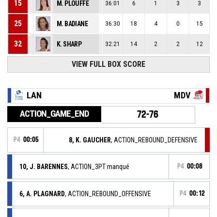
15
M. PLOUFFE
36:01
6
1
3
3
25
M. BADIANE
36:30
18
4
0
15
32
K. SHARP
32:21
14
2
2
12
VIEW FULL BOX SCORE
LAN
MDV
ACTION_GAME_END
72-76
P4
00:05
8, K. GAUCHER
, ACTION_REBOUND_DEFENSIVE
10, J. BARENNES
, ACTION_3PT manqué
P4
00:08
6, A. PLAGNARD
, ACTION_REBOUND_OFFENSIVE
P4
00:12