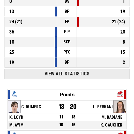
0
1
BS
13
19
BP
24
(
21
)
21
(
24
)
FP
36
20
PIP
10
8
SCP
25
15
PTO
19
2
BP
VIEW ALL STATISTICS
Points
13
20
C. DUMERC
L. BERKANI
K. LOYD
11
18
M. BADIANE
M. AYIM
10
16
K. GAUCHER