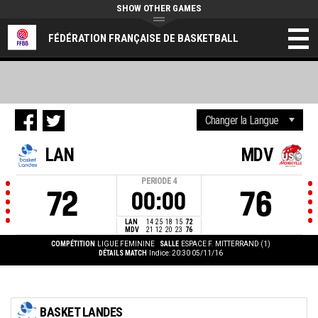
SHOW OTHER GAMES
FÉDÉRATION FRANÇAISE DE BASKETBALL
LAN
MDV
PERIODE
4
72
76
00:00
LAN
14
25
18
15
72
MDV
21
12
20
23
76
COMPÉTITION
LIGUE FEMININE
SALLE
ESPACE F. MITTERRAND (1)
DÉTAILS MATCH
Indice: 20:30 05/11/16
BASKET LANDES