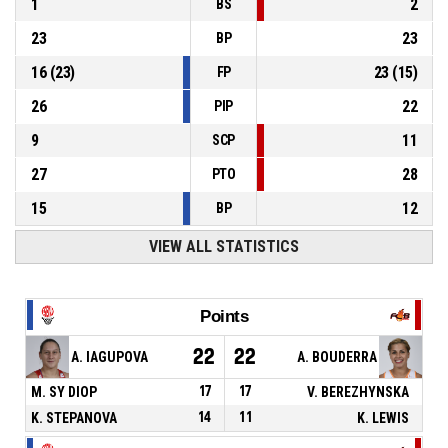
1
2
BS
23
23
BP
16
(
23
)
23
(
15
)
FP
26
22
PIP
9
11
SCP
27
28
PTO
15
12
BP
VIEW ALL STATISTICS
Points
22
22
A. IAGUPOVA
A. BOUDERRA
M. SY DIOP
17
17
V. BEREZHYNSKA
K. STEPANOVA
14
11
K. LEWIS