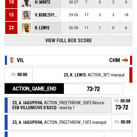
10
H. MINTE
30:27
7
5
2
9
15
V. BEREZHYNSKA
29:55
17
3
3
18
23
K. LEWIS
26:35
11
1
0
6
VIEW FULL BOX SCORE
VIL
CHM
P4
00:00
23, K. LEWIS
, ACTION_3PT manqué
ACTION_GAME_END
73-72
P4
00:09
23, A. IAGUPOVA
, ACTION_FREETHROW_2OF2 Réussi
73-72
ESB VILLENEUVE D'ASCQ
- lead by 1
23, A. IAGUPOVA
, ACTION_FREETHROW_1OF2 manqué
P4
00:09