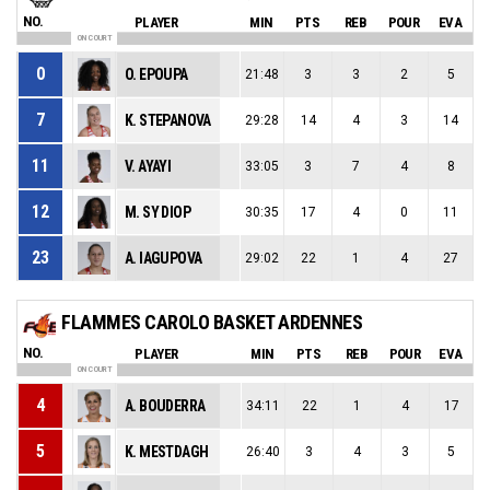
NO.
PLAYER
MIN
PTS
REB
POUR
EVA
ON COURT
0
O. EPOUPA
21:48
3
3
2
5
7
K. STEPANOVA
29:28
14
4
3
14
11
V. AYAYI
33:05
3
7
4
8
12
M. SY DIOP
30:35
17
4
0
11
23
A. IAGUPOVA
29:02
22
1
4
27
FLAMMES CAROLO BASKET ARDENNES
NO.
PLAYER
MIN
PTS
REB
POUR
EVA
ON COURT
4
A. BOUDERRA
34:11
22
1
4
17
5
K. MESTDAGH
26:40
3
4
3
5