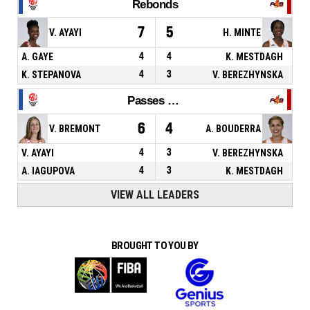
Rebonds
7
5
V. AYAYI
H. MINTE
A. GAYE
4
4
K. MESTDAGH
K. STEPANOVA
4
3
V. BEREZHYNSKA
Passes décisives
6
4
V. BREMONT
A. BOUDERRA
V. AYAYI
4
3
V. BEREZHYNSKA
A. IAGUPOVA
4
3
K. MESTDAGH
VIEW ALL LEADERS
BROUGHT TO YOU BY