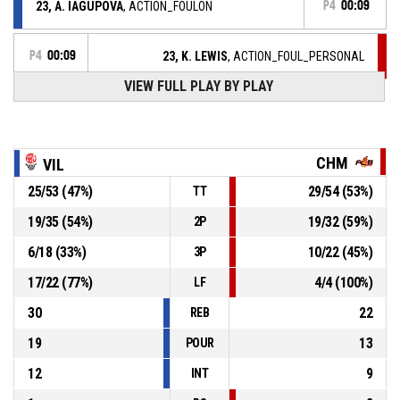
23, A. IAGUPOVA
, ACTION_FOULON
P4
00:09
P4
00:09
23, K. LEWIS
, ACTION_FOUL_PERSONAL
VIEW FULL PLAY BY PLAY
ACTION_TIMEOUT_FULL
P4
00:16
P4
00:16
10, H. MINTE
, ACTION_TURNOVER_TRAVEL
CHM
VIL
25
/
53
(
47
%)
29
/
54
(
53
%)
TT
P4
00:28
4, A. BOUDERRA
, ACTION_FREETHROW_1OF1 Réussi
72-72
FLAMMES CAROLO BASKET ARDENNES
- tie
19
/
35
(
54
%)
19
/
32
(
59
%)
2P
6
/
18
(
33
%)
10
/
22
(
45
%)
3P
12, M. SY DIOP
, ACTION_FOUL_TECHNICAL
P4
00:28
17
/
22
(
77
%)
4
/
4
(
100
%)
LF
30
22
REB
19
13
POUR
12
9
INT