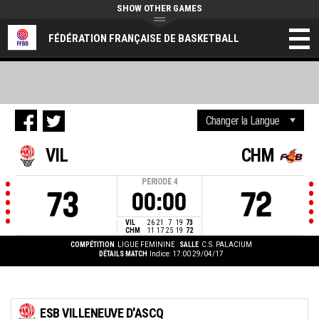
SHOW OTHER GAMES
FÉDÉRATION FRANÇAISE DE BASKETBALL
VIL
CHM
PERIODE
4
73
72
00:00
VIL
26
21
7
19
73
CHM
11
17
25
19
72
COMPÉTITION
LIGUE FEMININE
SALLE
C.S. PALACIUM
DÉTAILS MATCH
Indice: 17:00 29/04/17
ESB VILLENEUVE D'ASCQ