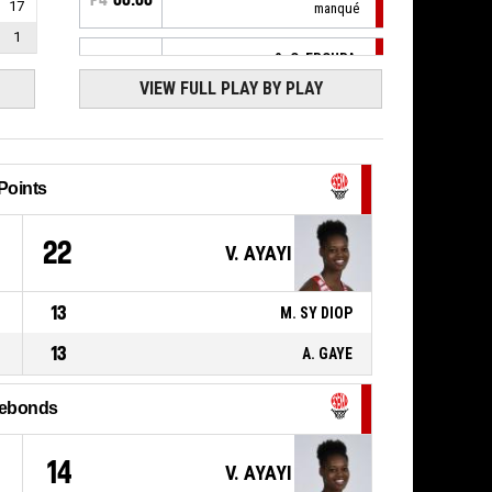
17
manqué
1
0, O. EPOUPA
,
P4
00:20
ACTION_REBOUND_DEFENSIVE
VIEW FULL PLAY BY PLAY
11, G. ROBERT
, ACTION_3PT
P4
00:23
manqué
Points
33, R. TAYLOR
,
P4
00:26
ACTION_FOULON
8
22
V. AYAYI
14, A. GAYE
,
P4
00:26
ACTION_FOUL_PERSONAL
13
M. SY DIOP
15, L. NAUMENKO
,
P4
00:36
ACTION_ASSIST
13
A. GAYE
14, A. GAYE
,
P4
00:36
ACTION_2PT_LAYUP Réussi
64-79
ebonds
ESB VILLENEUVE D'ASCQ
-
lead by 15
10, S. MICHEL
,
14
V. AYAYI
ACTION_2PT_LAYUP Réussi
P4
00:55
BASKET LATTES