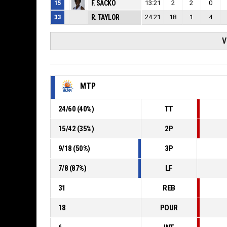
15
F. SACKO
13:21
2
2
0
33
R. TAYLOR
24:21
18
1
4
V
MTP
24
/
60
(
40
%)
TT
15
/
42
(
35
%)
2P
9
/
18
(
50
%)
3P
7
/
8
(
87
%)
LF
31
REB
18
POUR