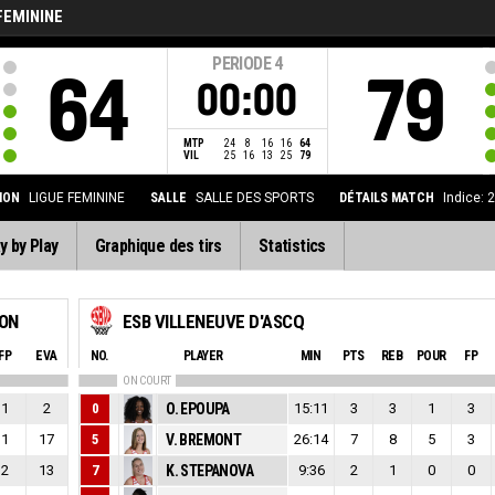
FEMININE
PERIODE
4
64
79
00:00
MTP
24
8
16
16
64
VIL
25
16
13
25
79
ION
LIGUE FEMININE
SALLE
SALLE DES SPORTS
DÉTAILS MATCH
Indice: 
y by Play
Graphique des tirs
Statistics
ION
ESB VILLENEUVE D'ASCQ
FP
EVA
NO.
PLAYER
MIN
PTS
REB
POUR
FP
ON COURT
1
2
0
O. EPOUPA
15:11
3
3
1
3
1
17
5
V. BREMONT
26:14
7
8
5
3
2
13
7
K. STEPANOVA
9:36
2
1
0
0