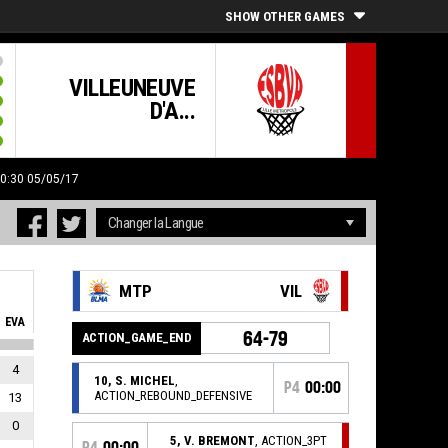
SHOW OTHER GAMES
VILLEUNEUVE
D'A...
20:30 05/05/17
MTP
VIL
EVA
64-79
ACTION_GAME_END
4
10, S. MICHEL
,
P4
00:00
ACTION_REBOUND_DEFENSIVE
13
0
5, V. BREMONT
, ACTION_3PT
P4
00:00