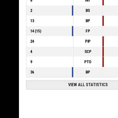
6
INT
2
BS
13
BP
14
(
15
)
FP
24
PIP
4
SCP
9
PTO
36
BP
VIEW ALL STATISTICS