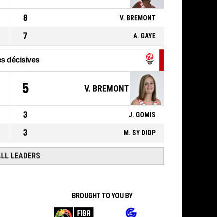
64-77
MONTPELLIER
AGGLOMERATION
- trail by 13
8
V. BREMONT
7
A. GAYE
s décisives
5
V. BREMONT
3
J. GOMIS
3
M. SY DIOP
ALL LEADERS
BROUGHT TO YOU BY