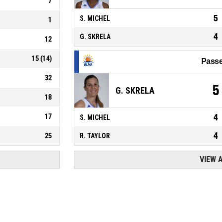
7
5
S. MICHEL
1
4
G. SKRELA
12
15
(
14
)
Passe
32
5
G. SKRELA
18
17
4
S. MICHEL
4
25
R. TAYLOR
VIEW 