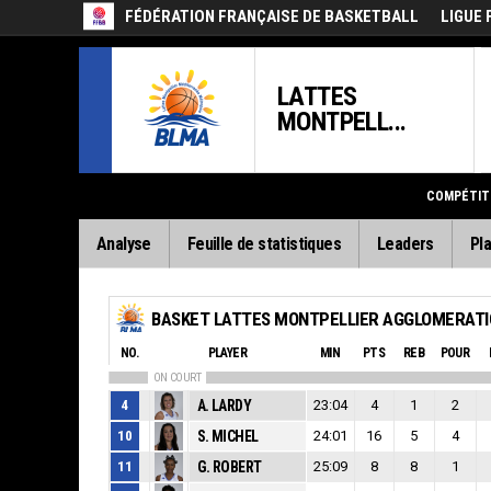
FÉDÉRATION FRANÇAISE DE BASKETBALL
LIGUE 
LATTES
MONTPELL...
COMPÉTIT
Analyse
Feuille de statistiques
Leaders
Pla
BASKET LATTES MONTPELLIER AGGLOMERAT
NO.
PLAYER
MIN
PTS
REB
POUR
ON COURT
4
A. LARDY
23:04
4
1
2
10
S. MICHEL
24:01
16
5
4
11
G. ROBERT
25:09
8
8
1