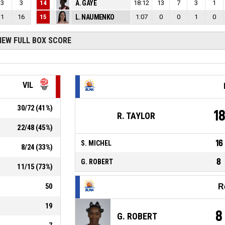
3
3
14
A. GAYE
18:12
13
7
3
1
1
16
15
L. NAUMENKO
1:07
0
0
1
0
IEW FULL BOX SCORE
VIL
30
/
72
(
41
%)
1
R. TAYLOR
22
/
48
(
45
%)
16
S. MICHEL
8
/
24
(
33
%)
8
G. ROBERT
11
/
15
(
73
%)
50
R
19
8
G. ROBERT