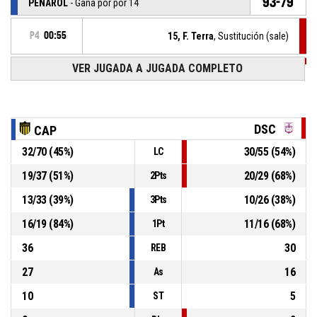
93-79
PEÑAROL
- Gana por por 14
P4
00:55
15, F. Terra
, Sustitución (sale)
VER JUGADA A JUGADA COMPLETO
P4
00:55
45, M. Bianchi
, Sustitución (ingresa)
P4
01:05
15, F. Terra
, Lanzamiento libre 2 de 2 Convertido
90-79
D SPORTING
- Detrás por 11
DSC
CAP
P4
01:05
15, F. Terra
, Lanzamiento libre 1 de 2 Convertido
32
/
70
(
45
%)
30
/
55
(
54
%)
LC
90-78
D SPORTING
- Detrás por 12
19
/
37
(
51
%)
20
/
29
(
68
%)
2Pts
30, N. Cole
, Sustitución (sale)
P4
01:05
13
/
33
(
39
%)
10
/
26
(
38
%)
3Pts
16
/
19
(
84
%)
11
/
16
(
68
%)
1Pt
36
30
REB
27
16
As
10
5
ST