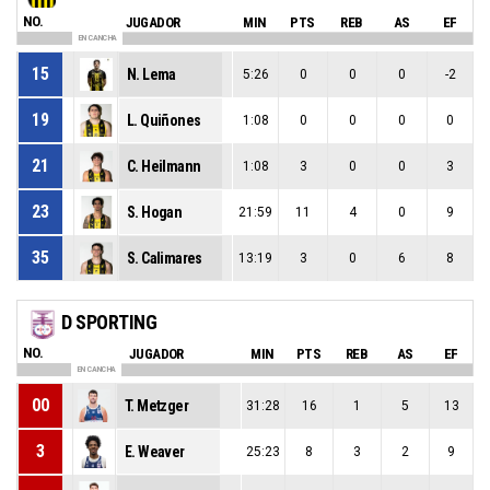
NO.
JUGADOR
MIN
PTS
REB
AS
EF
EN CANCHA
15
N. Lema
5:26
0
0
0
-2
19
L. Quiñones
1:08
0
0
0
0
21
C. Heilmann
1:08
3
0
0
3
23
S. Hogan
21:59
11
4
0
9
35
S. Calimares
13:19
3
0
6
8
D SPORTING
NO.
JUGADOR
MIN
PTS
REB
AS
EF
EN CANCHA
00
T. Metzger
31:28
16
1
5
13
3
E. Weaver
25:23
8
3
2
9