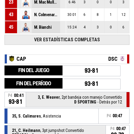
23
M. Mac Mullen
6:46
3
0
0
3
43
N. Colmenares
30:01
6
8
1
12
45
M. Bianchi
15:24
4
3
0
6
VER ESTADÍSTICAS COMPLETAS
CAP
DSC
FIN DEL JUEGO
93-81
FIN DEL PERÍODO
93-81
P4
00:41
3, E. Weaver
, 2pt bandeja con manejo Convertido
93-81
D SPORTING
- Detrás por 12
35, S. Calimares
, Asistencia
P4
00:47
P4
00:47
21, C. Heilmann
, 3pt jumpshot Convertido