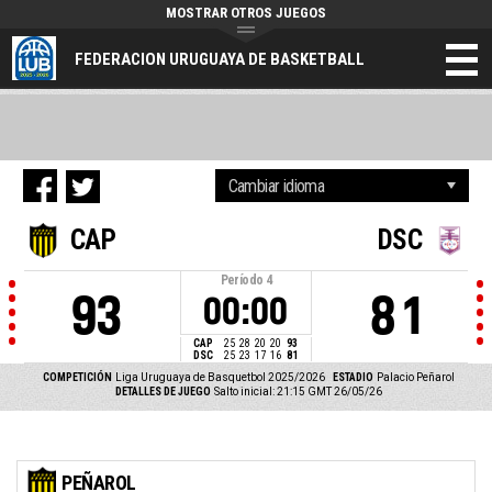
MOSTRAR OTROS JUEGOS
FEDERACION URUGUAYA DE BASKETBALL
CAP
DSC
Período
4
93
81
00:00
CAP
25
28
20
20
93
DSC
25
23
17
16
81
COMPETICIÓN
Liga Uruguaya de Basquetbol 2025/2026
ESTADIO
Palacio Peñarol
DETALLES DE JUEGO
Salto inicial: 21:15 GMT 26/05/26
PEÑAROL