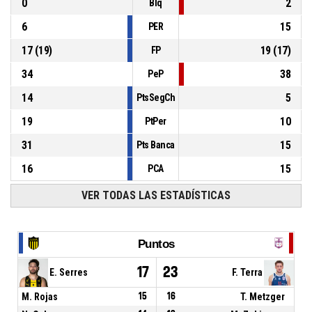
0
2
Blq
6
15
PER
17
(
19
)
19
(
17
)
FP
34
38
PeP
14
5
PtsSegCh
19
10
PtPer
31
15
Pts Banca
16
15
PCA
VER TODAS LAS ESTADÍSTICAS
Puntos
17
23
E. Serres
F. Terra
M. Rojas
15
16
T. Metzger