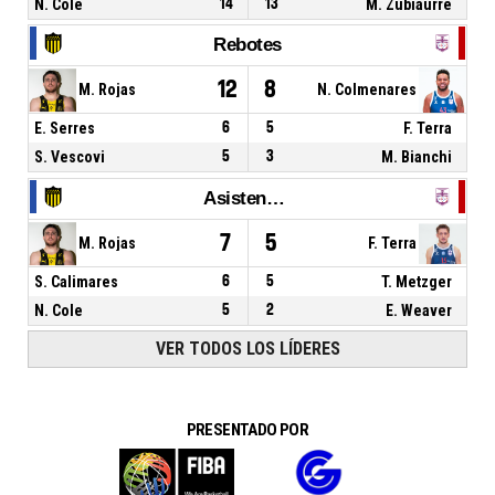
N. Cole
14
13
M. Zubiaurre
Rebotes
12
8
M. Rojas
N. Colmenares
E. Serres
6
5
F. Terra
S. Vescovi
5
3
M. Bianchi
Asistencias
7
5
M. Rojas
F. Terra
S. Calimares
6
5
T. Metzger
N. Cole
5
2
E. Weaver
VER TODOS LOS LÍDERES
PRESENTADO POR