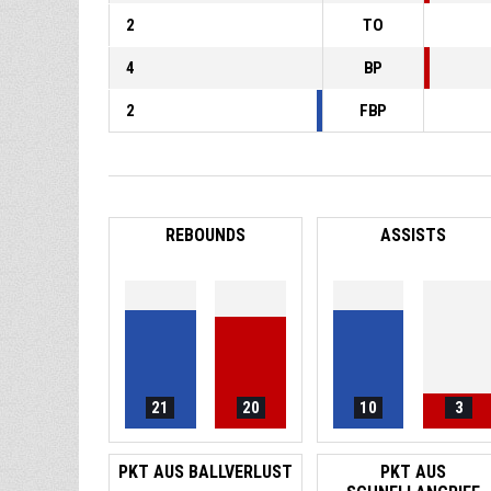
2
TO
4
BP
2
FBP
REBOUNDS
ASSISTS
21
20
10
3
PKT AUS BALLVERLUST
PKT AUS