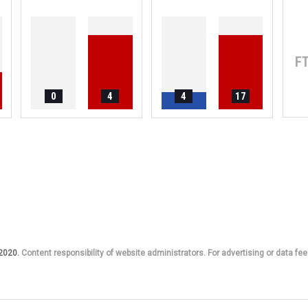
F
0
4
4
17
 2020.
Content responsibility of website administrators. For advertising or data fee