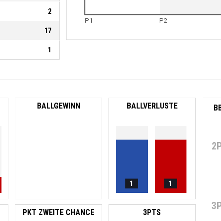
2
P1
P2
17
1
BALLGEWINN
BALLVERLUSTE
B
2
1
1
3
PKT ZWEITE CHANCE
3PTS