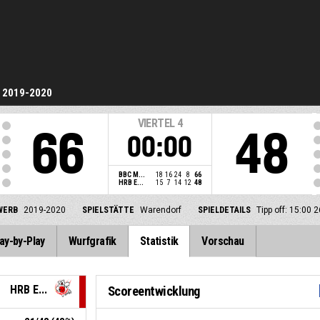
2019-2020
VIERTEL
4
66
48
00:00
BBC M...
18
16
24
8
66
HRB E...
15
7
14
12
48
WERB
2019-2020
SPIELSTÄTTE
Warendorf
SPIELDETAILS
Tipp off: 15:00 
ay-by-Play
Wurfgrafik
Statistik
Vorschau
HRB E...
Scoreentwicklung