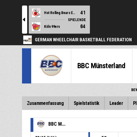
41
Hot Rolling Bears Essen 1
l
SPIELENDE
64
Köln 99ers
GERMAN WHEELCHAIR BASKETBALL FEDERATION
BBC Münsterland
BE
Zusammenfassung
Spielstatistik
Leader
Pl
BBC M...