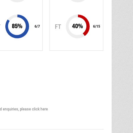
85
%
40
%
T
FT
6
/
7
6
/
15
d enquiries, please click here