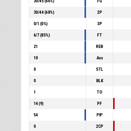
30
/
45
(
66
%)
FG
30
/
44
(
68
%)
2P
0
/
1
(
0
%)
3P
6
/
7
(
85
%)
FT
21
REB
10
Ass
0
STL
0
BLK
1
TO
14
(
9
)
PF
54
PIP
0
2CP