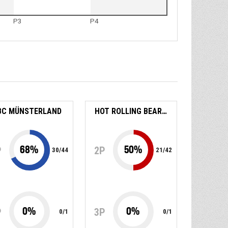
P3
P4
BC MÜNSTERLAND
HOT ROLLING BEARS ESSEN 1
68
%
50
%
P
2P
30
/
44
21
/
42
0
%
0
%
P
3P
0
/
1
0
/
1