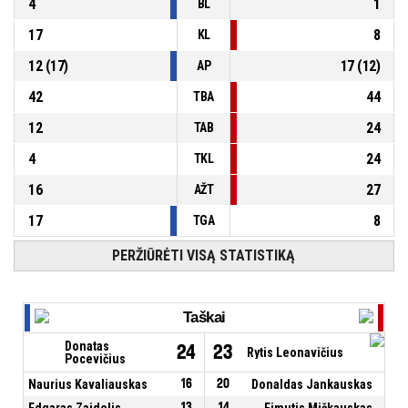
4
1
BL
17
8
KL
12
(
17
)
17
(
12
)
AP
42
44
TBA
12
24
TAB
4
24
TKL
16
27
AŽT
17
8
TGA
PERŽIŪRĖTI VISĄ STATISTIKĄ
Taškai
Donatas
24
23
Rytis Leonavičius
Pocevičius
Naurius Kavaliauskas
16
20
Donaldas Jankauskas
Edgaras Zaidelis
13
14
Eimutis Mičkauskas