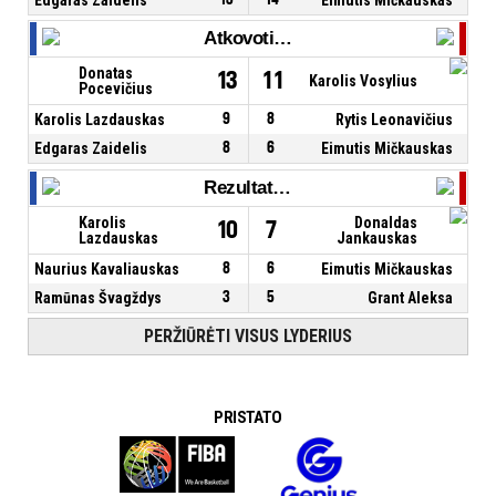
Atkovoti kamuoliai
Donatas
13
11
Karolis Vosylius
Pocevičius
Karolis Lazdauskas
9
8
Rytis Leonavičius
Edgaras Zaidelis
8
6
Eimutis Mičkauskas
Rezultatyvūs perdavimai
Karolis
Donaldas
10
7
Lazdauskas
Jankauskas
Naurius Kavaliauskas
8
6
Eimutis Mičkauskas
Ramūnas Švagždys
3
5
Grant Aleksa
PERŽIŪRĖTI VISUS LYDERIUS
PRISTATO