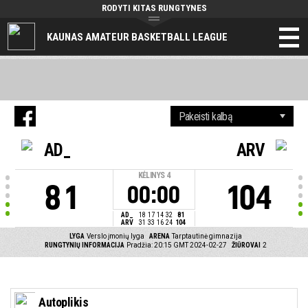
RODYTI KITAS RUNGTYNES
KAUNAS AMATEUR BASKETBALL LEAGUE
AD_
ARV
KĖLINYS
4
81
104
00:00
AD_
18
17
14
32
81
ARV
31
33
16
24
104
LYGA
Verslo įmonių lyga
ARENA
Tarptautinė gimnazija
RUNGTYNIŲ INFORMACIJA
Pradžia: 20:15 GMT 2024-02-27
ŽIŪROVAI
2
Autoplikis