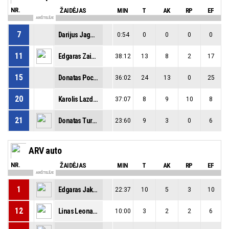
NR.
ŽAIDĖJAS
MIN
T
AK
RP
EF
AIKŠTELĖJE
7
Darijus Jagminas
0:54
0
0
0
0
11
Edgaras Zaidelis
38:12
13
8
2
17
15
Donatas Pocevičius
36:02
24
13
0
25
20
Karolis Lazdauskas
37:07
8
9
10
8
21
Donatas Turčinskas
23:60
9
3
0
6
ARV auto
NR.
ŽAIDĖJAS
MIN
T
AK
RP
EF
AIKŠTELĖJE
1
Edgaras Jakavičius
22:37
10
5
3
10
12
Linas Leonavičius
10:00
3
2
2
6