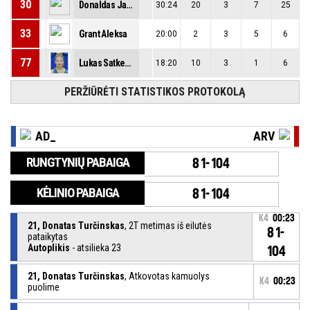
30
Donaldas Jankauskas
30:24
20
3
7
25
33
Grant Aleksa
20:00
2
3
5
6
77
Lukas Satkevičius
18:20
10
3
1
6
PERŽIŪRĖTI STATISTIKOS PROTOKOLĄ
AD_
ARV
RUNGTYNIŲ PABAIGA
81-104
KĖLINIO PABAIGA
81-104
K4
00:23
21, Donatas Turčinskas
, 2T metimas iš eilutės
81-
pataikytas
Autoplikis
- atsilieka 23
104
21, Donatas Turčinskas
, Atkovotas kamuolys
K4
00:23
puolime