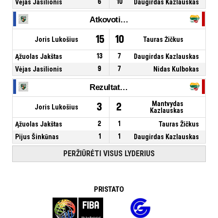
Vėjas Jasilionis
6
10
Daugirdas Kazlauskas
Atkovoti kamuoliai
15
10
Joris Lukošius
Tauras Žičkus
Ąžuolas Jakštas
13
7
Daugirdas Kazlauskas
Vėjas Jasilionis
9
7
Nidas Kulbokas
Rezultatyvūs perdavimai
Mantvydas
3
2
Joris Lukošius
Kazlauskas
Ąžuolas Jakštas
2
1
Tauras Žičkus
Pijus Šinkūnas
1
1
Daugirdas Kazlauskas
PERŽIŪRĖTI VISUS LYDERIUS
PRISTATO