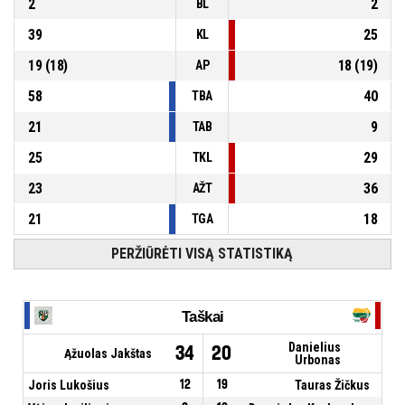
2
2
BL
39
25
KL
19
(
18
)
18
(
19
)
AP
58
40
TBA
21
9
TAB
25
29
TKL
23
36
AŽT
21
18
TGA
PERŽIŪRĖTI VISĄ STATISTIKĄ
Taškai
Danielius
34
20
Ąžuolas Jakštas
Urbonas
Joris Lukošius
12
19
Tauras Žičkus