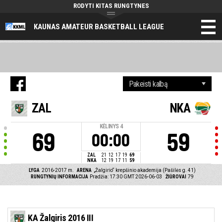
RODYTI KITAS RUNGTYNES
KAUNAS AMATEUR BASKETBALL LEAGUE
ZAL
NKA
KĖLINYS
4
69
59
00:00
ZAL
21
12
17
19
69
NKA
12
19
17
11
59
LYGA
2016-2017 m.
ARENA
„Žalgirio“ krepšinio akademija (Pašilės g. 41)
RUNGTYNIŲ INFORMACIJA
Pradžia: 17:30 GMT 2026-06-03
ŽIŪROVAI
79
KA Žalgiris 2016 III