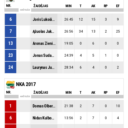
NR.
ŽAIDĖJAS
MIN
T
AK
RP
EF
AIKŠTELĖJE
6
Joris Lukošius
26:45
12
15
3
9
7
Ąžuolas Jakštas
26:56
34
13
2
25
13
Aronas Zienius
19:05
0
6
0
0
23
Jonas Sudakovas
24:39
4
5
1
0
24
Laurynas Juodpalis
28:34
6
4
0
2
NKA 2017
NR.
ŽAIDĖJAS
MIN
T
AK
RP
EF
AIKŠTELĖJE
1
Domas Olberkis
21:38
2
7
0
10
6
Nidas Kulbokas
13:56
2
7
0
4