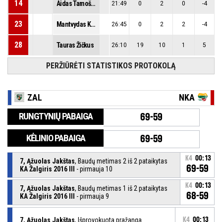
14
Aidas Tamošiūnas
21:49
0
2
0
-4
23
Mantvydas Kazlauskas
26:45
0
2
2
-4
28
Tauras Žičkus
26:10
19
10
1
5
PERŽIŪRĖTI STATISTIKOS PROTOKOLĄ
ZAL
NKA
RUNGTYNIŲ PABAIGA
69-59
KĖLINIO PABAIGA
69-59
K4
00:13
7, Ąžuolas Jakštas
, Baudų metimas 2 iš 2 pataikytas
69-59
KA Žalgiris 2016 III
- pirmauja 10
K4
00:13
7, Ąžuolas Jakštas
, Baudų metimas 1 iš 2 pataikytas
68-59
KA Žalgiris 2016 III
- pirmauja 9
7, Ąžuolas Jakštas
, Išprovokuota pražanga
K4
00:13