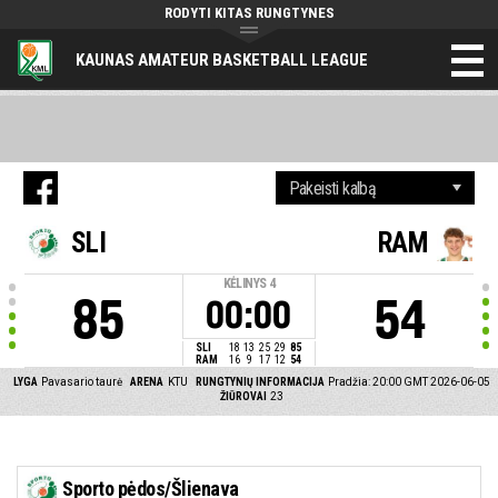
RODYTI KITAS RUNGTYNES
KAUNAS AMATEUR BASKETBALL LEAGUE
SLI
RAM
KĖLINYS
4
85
54
00:00
SLI
18
13
25
29
85
RAM
16
9
17
12
54
LYGA
Pavasario taurė
ARENA
KTU
RUNGTYNIŲ INFORMACIJA
Pradžia: 20:00 GMT 2026-06-05
ŽIŪROVAI
23
Sporto pėdos/Šlienava