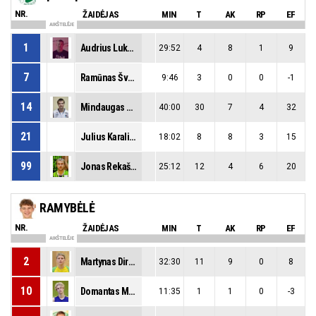
NR.
ŽAIDĖJAS
MIN
T
AK
RP
EF
AIKŠTELĖJE
1
Audrius Lukauskas
29:52
4
8
1
9
7
Ramūnas Švelnys
9:46
3
0
0
-1
14
Mindaugas Jakštas
40:00
30
7
4
32
21
Julius Karalius
18:02
8
8
3
15
99
Jonas Rekašius
25:12
12
4
6
20
RAMYBĖLĖ
NR.
ŽAIDĖJAS
MIN
T
AK
RP
EF
AIKŠTELĖJE
2
Martynas Dirmauskis
32:30
11
9
0
8
10
Domantas Miliukas
11:35
1
1
0
-3