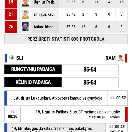
19
Ugnius Paškevičius
30:26
6
11
4
15
21
Emilijus Kaušpėdas
25:42
2
3
0
0
26
Aidas Urbonas
37:25
13
8
6
3
PERŽIŪRĖTI STATISTIKOS PROTOKOLĄ
SLI
RAM
RUNGTYNIŲ PABAIGA
85-54
KĖLINIO PABAIGA
85-54
1, Audrius Lukauskas
, Atkovotas kamuolys gynyboje
K4
00:32
19, Ugnius Paškevičius
, 3T metimas po kamuolio
K4
00:36
varymo pramestas
K4
00:46
14, Mindaugas Jakštas
, 3T metimas pataikytas