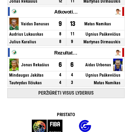
Jonas Rekašius
12
11
Martynas Dirmauskis
Atkovoti kamuoliai
9
13
Vaidas Danusas
Matas Namikas
Audrius Lukauskas
8
11
Ugnius Paškevičius
Julius Karalius
8
9
Martynas Dirmauskis
Rezultatyvūs perdavimai
6
6
Jonas Rekašius
Aidas Urbonas
Mindaugas Jakštas
4
4
Ugnius Paškevičius
Tautvydas Ilčiukas
4
3
Matas Namikas
PERŽIŪRĖTI VISUS LYDERIUS
PRISTATO