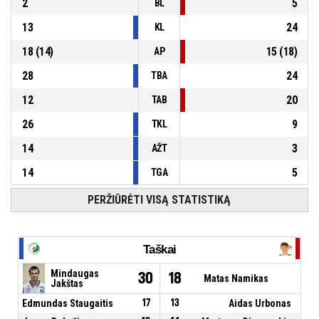
2
5
BL
13
24
KL
18
(
14
)
15
(
18
)
AP
28
24
TBA
12
20
TAB
26
9
TKL
14
3
AŽT
14
5
TGA
PERŽIŪRĖTI VISĄ STATISTIKĄ
Taškai
Mindaugas
30
18
Matas Namikas
Jakštas
Edmundas Staugaitis
17
13
Aidas Urbonas