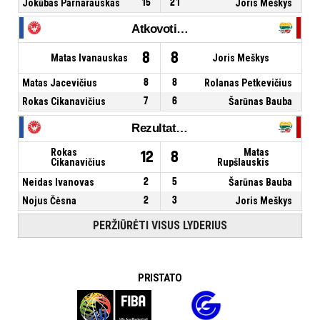
Jokūbas Parnarauskas
15
21
Joris Meškys
Atkovoti kamuoliai
8
8
Matas Ivanauskas
Joris Meškys
Matas Jacevičius
8
8
Rolanas Petkevičius
Rokas Cikanavičius
7
6
Šarūnas Bauba
Rezultatyvūs perdavimai
Rokas
Matas
12
8
Cikanavičius
Rupšlauskis
Neidas Ivanovas
2
5
Šarūnas Bauba
Nojus Čėsna
2
3
Joris Meškys
PERŽIŪRĖTI VISUS LYDERIUS
PRISTATO