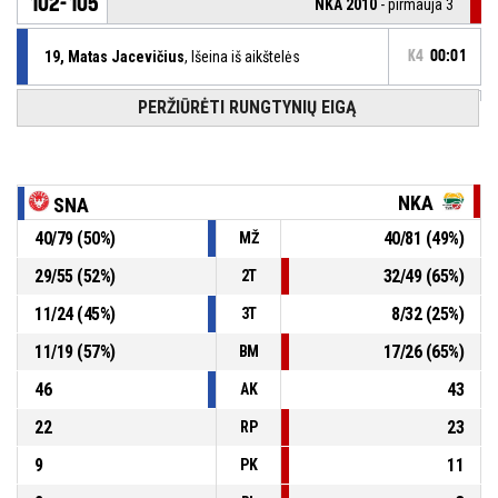
102-105
NKA 2010
- pirmauja 3
19, Matas Jacevičius
, Išeina iš aikštelės
K4
00:01
PERŽIŪRĖTI RUNGTYNIŲ EIGĄ
5, Neidas Ivanovas
, Įeina į aikštelę
K4
00:01
K4
00:01
12, Joris Meškys
, Išprovokuota pražanga
NKA
SNA
40
/
79
(
50
%)
40
/
81
(
49
%)
MŽ
19, Matas Jacevičius
, Asmeninė pražanga
K4
00:01
29
/
55
(
52
%)
32
/
49
(
65
%)
2T
K4
00:03
24, Jokūbas Dudonis
, Išeina iš aikštelės
11
/
24
(
45
%)
8
/
32
(
25
%)
3T
11
/
19
(
57
%)
17
/
26
(
65
%)
BM
46
43
AK
22
23
RP
9
11
PK