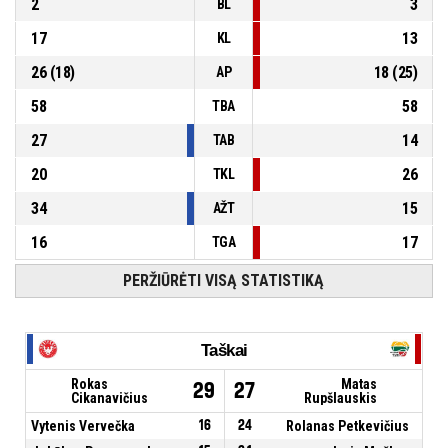
2
3
BL
17
13
KL
26
(
18
)
18
(
25
)
AP
58
58
TBA
27
14
TAB
20
26
TKL
34
15
AŽT
16
17
TGA
PERŽIŪRĖTI VISĄ STATISTIKĄ
Taškai
Rokas
Matas
29
27
Cikanavičius
Rupšlauskis
Vytenis Vervečka
16
24
Rolanas Petkevičius