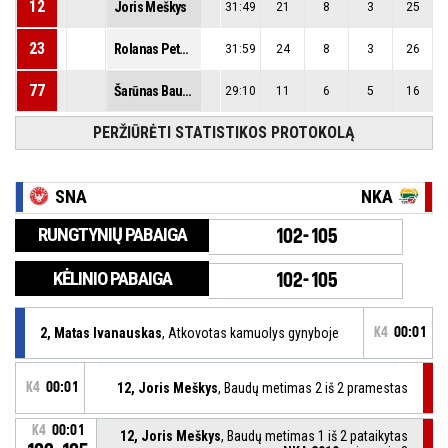
12
Joris Meškys
31:49
21
8
3
25
23
Rolanas Petkevičius
31:59
24
8
3
26
77
Šarūnas Bauba
29:10
11
6
5
16
PERŽIŪRĖTI STATISTIKOS PROTOKOLĄ
SNA
NKA
RUNGTYNIŲ PABAIGA
102-105
KĖLINIO PABAIGA
102-105
2, Matas Ivanauskas
, Atkovotas kamuolys gynyboje
K4
00:01
K4
00:01
12, Joris Meškys
, Baudų metimas 2 iš 2 pramestas
K4
00:01
12, Joris Meškys
, Baudų metimas 1 iš 2 pataikytas