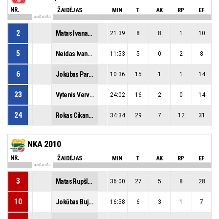
NR.
ŽAIDĖJAS
MIN
T
AK
RP
EF
AIKŠTELĖJE
2
Matas Ivanauskas
21:39
8
8
1
10
5
Neidas Ivanovas
11:53
5
0
2
8
6
Jokūbas Parnarauskas
10:36
15
1
1
14
23
Vytenis Vervečka
24:02
16
2
0
14
24
Rokas Cikanavičius
34:34
29
7
12
31
NKA 2010
NR.
ŽAIDĖJAS
MIN
T
AK
RP
EF
AIKŠTELĖJE
3
Matas Rupšlauskis
36:00
27
5
8
28
10
Jokūbas Bujavičius
16:58
6
3
1
7