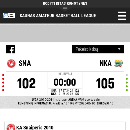
RODYTI KITAS RUNGTYNES
KAUNAS AMATEUR BASKETBALL LEAGUE
SNA
NKA
KĖLINYS
4
102
105
00:00
SNA
17
27
34
24
102
NKA
21
28
22
34
105
LYGA
2010-2011 m. grupė
ARENA
VRM sporto salė
RUNGTYNIŲ INFORMACIJA
Pradžia: 18:10 GMT 2026-06-10
ŽIŪROVAI
15
KA Snaiperis 2010