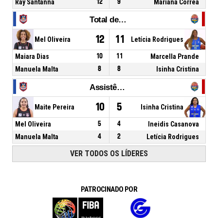
Ray Santanna
12
9
Mariana Corrêa
Total de Rebotes
12
11
Mel Oliveira
Letícia Rodrigues
Maiara Dias
10
11
Marcella Prande
Manuela Malta
8
8
Isinha Cristina
Assistências
10
5
Maite Pereira
Isinha Cristina
Mel Oliveira
5
4
Ineidis Casanova
Manuela Malta
4
2
Letícia Rodrigues
VER TODOS OS LÍDERES
PATROCINADO POR