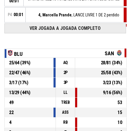
00:01
P4
00:01
4, Marcella Prande
, LANCE LIVRE 1 DE 2 perdido
VER JOGADA A JOGADA COMPLETO
P4
00:01
4, Marcella Prande
, FALTA RECEBIDA
14, Mel Oliveira
, FALTA PESSOAL
P4
00:01
SAN
BLU
25
/
64
(
39
%)
28
/
81
(
34
%)
AQ
P4
00:01
13, Isinha Cristina
, REBOTE DEFENSIVO
22
/
47
(
46
%)
25
/
58
(
43
%)
2P
5, Manuela Malta
, 2PT ARREMESSO perdido
P4
00:04
3
/
17
(
17
%)
3
/
23
(
13
%)
3P
13
/
29
(
44
%)
9
/
16
(
56
%)
LL
49
53
TREB
22
15
ASS
4
10
RB