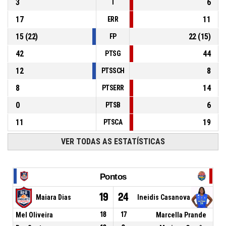
3
6
T
17
11
ERR
15
(
22
)
22
(
15
)
FP
42
44
PTSG
12
8
PTSSCH
8
14
PTSERR
0
6
PTSB
11
19
PTSCA
VER TODAS AS ESTATÍSTICAS
Pontos
19
24
Maiara Dias
Ineidis Casanova
Mel Oliveira
18
17
Marcella Prande