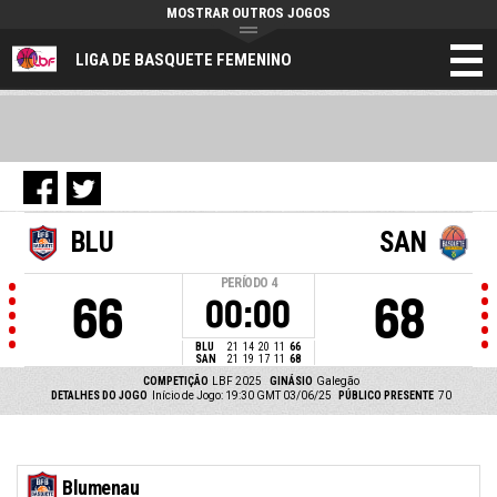
MOSTRAR OUTROS JOGOS
LIGA DE BASQUETE FEMENINO
BLU
SAN
PERÍODO
4
66
68
00:00
BLU
21
14
20
11
66
SAN
21
19
17
11
68
COMPETIÇÃO
LBF 2025
GINÁSIO
Galegão
DETALHES DO JOGO
Início de Jogo: 19:30 GMT 03/06/25
PÚBLICO PRESENTE
70
Blumenau