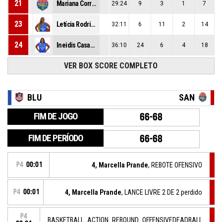
21
Mariana Corrêa
29:24
9
3
1
7
23
Letícia Rodrigues
32:11
6
11
2
14
24
Ineidis Casanova
36:10
24
6
4
18
VER BOX SCORE COMPLETO
BLU
SAN
FIM DE JOGO
66-68
FIM DE PERÍODO
66-68
P4
00:01
4, Marcella Prande
, REBOTE OFENSIVO
P4
00:01
4, Marcella Prande
, LANCE LIVRE 2 DE 2 perdido
P4
BASKETBALL_ACTION_REBOUND_OFFENSIVEDEADBALL