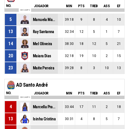
NO.
JOGADOR
MIN
PTS
TREB
ASS
EF
EM CAMPO
5
Manuela Malta
39:18
9
8
4
10
13
Ray Santanna
32:34
12
5
1
7
14
Mel Oliveira
38:30
18
12
5
21
20
Maiara Dias
32:18
19
10
2
15
23
Maite Pereira
39:28
8
3
10
13
AD Santo André
NO.
JOGADOR
MIN
PTS
TREB
ASS
EF
EM CAMPO
4
Marcella Prande
33:44
17
11
2
18
13
Isinha Cristina
30:31
4
8
5
7