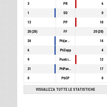
3
PR
6
1
SD
0
13
PP
10
20
(
20
)
FF
20
(
20
)
24
Pti(area)
14
6
Pti2opp
4
9
Punti in contropiede
12
21
PtiPanch
17
0
PtiCP
0
VISUALIZZA TUTTE LE STATISTICHE