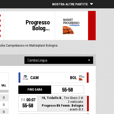
MOSTRA ALTRE PARTITE
Progresso
Bolog...
lia Campobasso vs Matteiplast Bologna
CAM
BOL
VAL
55-58
FINE GARA
0
18, Tridello B.
, Tiro libero 2 di
P4
00:07
2 realizzato
0
55-58
Progesso Bk Femm. Bologna
- avanti di 3
0