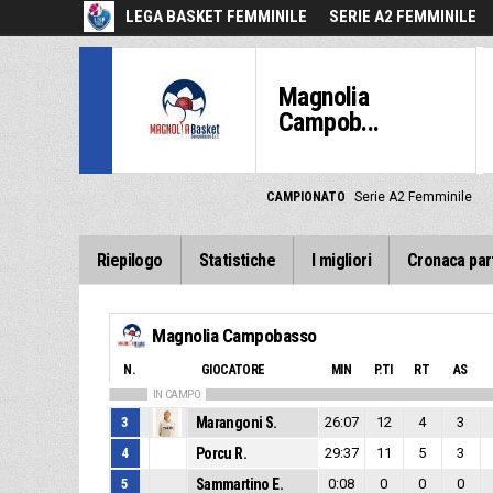
LEGA BASKET FEMMINILE
SERIE A2 FEMMINILE
Magnolia
Campob...
CAMPIONATO
Serie A2 Femminile
Riepilogo
Statistiche
I migliori
Cronaca par
Magnolia Campobasso
N.
GIOCATORE
MIN
P.TI
RT
AS
IN CAMPO
3
Marangoni S.
26:07
12
4
3
4
Porcu R.
29:37
11
5
3
5
Sammartino E.
0:08
0
0
0