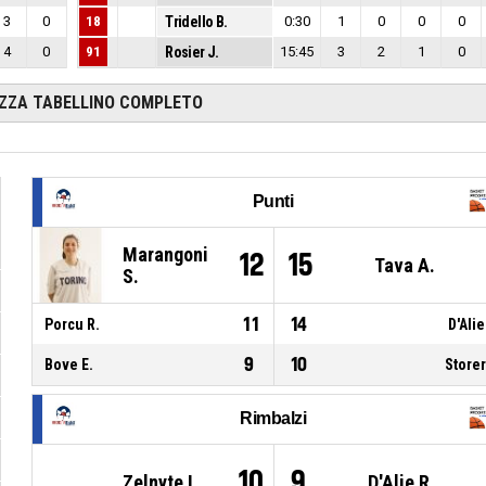
3
0
18
Tridello B.
0:30
1
0
0
0
4
0
91
Rosier J.
15:45
3
2
1
0
IZZA TABELLINO COMPLETO
Punti
Marangoni
12
15
Tava A.
S.
11
14
Porcu R.
D'Alie
9
10
Bove E.
Storer
Rimbalzi
10
9
Zelnyte L.
D'Alie R.