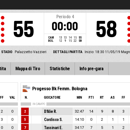
Periodo
4
55
58
00:00
CAM
13
13
14
15
55
BOL
12
9
15
22
58
STADIO
Palazzetto Vazzieri
DETTAGLI PARTITA
Inizio: 18:30 11/05/19
Magno
tita
Mappa di Tiro
Statistiche
Info pre-gara
Progesso Bk Femm. Bologna
FF
VAL
N.
GIOCATORE
MIN
P.TI
RT
AS
FF
IN CAMPO
2
0
2
D'Alie R.
32:47
14
9
8
3
3
0
5
Cordisco S.
14:10
0
2
1
1
0
0
7
Tassinari E.
34:17
7
5
1
2