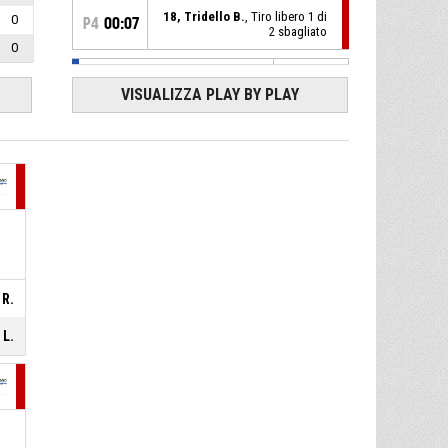
18, Tridello B.
, Tiro libero 1 di
0
P4
00:07
2 sbagliato
0
5, Sammartino E.
,
P4
00:07
Sostituzione - Entra
VISUALIZZA PLAY BY PLAY
17, Bove E.
, Sostituzione -
P4
00:07
Esce
P4
00:07
18, Tridello B.
, Fallo subito
P4
00:07
17, Bove E.
, Fallo personale
 R.
2, D'Alie R.
, Tiro libero 2 di 2
P4
00:27
realizzato
55-57
 L.
Progesso Bk Femm. Bologna
- avanti di 2
2, D'Alie R.
, Tiro libero 1 di 2
P4
00:27
sbagliato