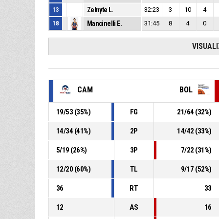
13
Zelnyte L.
32:23
3
10
4
18
Mancinelli E.
31:45
8
4
0
VISUAL
CAM
BOL
19
/
53
(
35
%)
FG
21
/
64
(
32
%)
14
/
34
(
41
%)
2P
14
/
42
(
33
%)
5
/
19
(
26
%)
3P
7
/
22
(
31
%)
12
/
20
(
60
%)
TL
9
/
17
(
52
%)
36
RT
33
12
AS
16