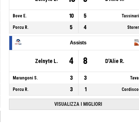
10
5
Bove E.
Tassinari
5
4
Porcu R.
Storer
Assists
4
8
Zelnyte L.
D'Alie R.
3
3
Marangoni S.
Tava
3
1
Porcu R.
Cordisco
VISUALIZZA I MIGLIORI