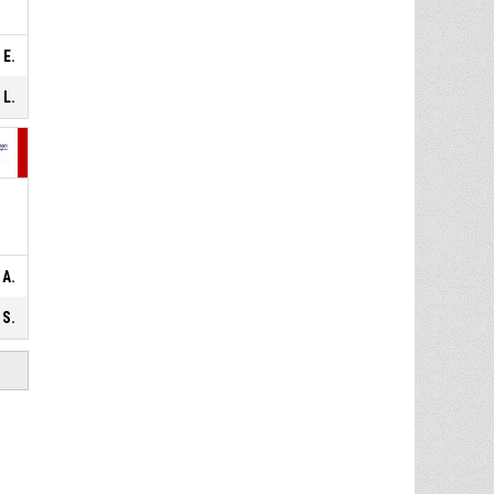
P4
00:27
2, D'Alie R.
, Fallo subito
 E.
 L.
 A.
 S.