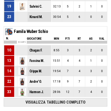
19
Salvini C.
32:13
5
2
1
0
23
Kinard M.
30:54
5
6
0
0
Famila Wuber Schio
N.
GIOCATORE
MIN
P.TI
RT
AS
VAL
IN CAMPO
10
Chagas F.
8:55
3
3
2
0
13
Fassina M.
15:51
4
4
1
0
14
Crippa M.
19:54
7
4
3
0
22
Andre' O.
17:18
9
7
2
0
33
Harmon J.
28:06
12
7
4
0
VISUALIZZA TABELLINO COMPLETO