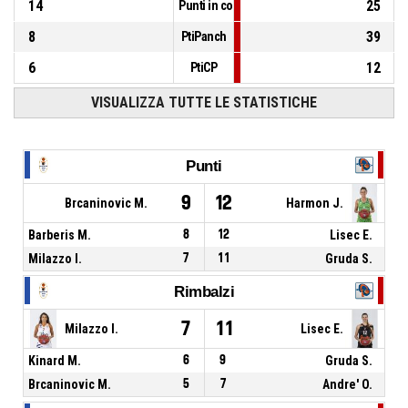
14
25
Punti in contropiede
8
39
PtiPanch
6
12
PtiCP
VISUALIZZA TUTTE LE STATISTICHE
Punti
9
12
Brcaninovic M.
Harmon J.
Barberis M.
8
12
Lisec E.
Milazzo I.
7
11
Gruda S.
Rimbalzi
7
11
Milazzo I.
Lisec E.
Kinard M.
6
9
Gruda S.
Brcaninovic M.
5
7
Andre' O.