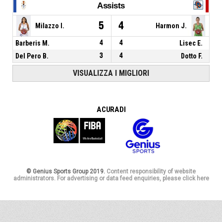
Assists
5
4
Milazzo I.
Harmon J.
Barberis M.
4
4
Lisec E.
Del Pero B.
3
4
Dotto F.
VISUALIZZA I MIGLIORI
A CURA DI
© Genius Sports Group 2019.
Content responsibility of website
administrators. For advertising or data feed enquiries, please click here