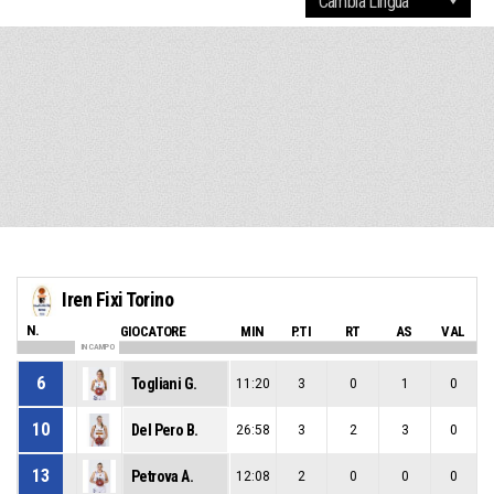
Iren Fixi Torino
N.
GIOCATORE
MIN
P.TI
RT
AS
VAL
IN CAMPO
6
Togliani G.
11:20
3
0
1
0
10
Del Pero B.
26:58
3
2
3
0
13
Petrova A.
12:08
2
0
0
0