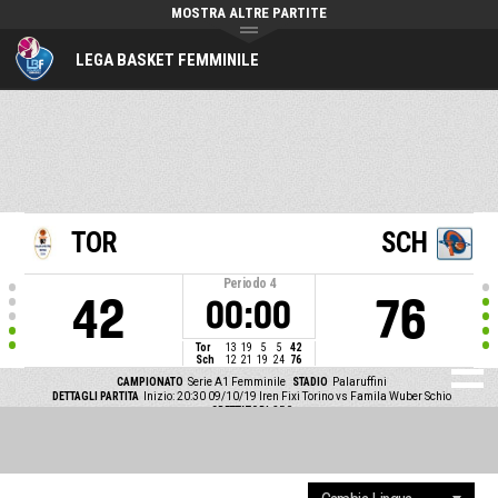
MOSTRA ALTRE PARTITE
LEGA BASKET FEMMINILE
TOR
SCH
Periodo
4
42
76
00:00
Tor
13
19
5
5
42
Sch
12
21
19
24
76
CAMPIONATO
Serie A1 Femminile
STADIO
Palaruffini
DETTAGLI PARTITA
Inizio: 20:30 09/10/19
Iren Fixi Torino vs Famila Wuber Schio
SPETTATORI
250