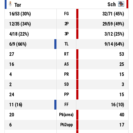
Sch
Tor
16
/
53
(
30
%)
32
/
71
(
45
%)
FG
P4
00:27
22, Andre' O.
, Rimbalzo difensivo
12
/
35
(
34
%)
29
/
59
(
49
%)
2P
23, Kinard M.
, 2 Punti - Tiro in sospensione sbagliato
P4
00:31
4
/
18
(
22
%)
3
/
12
(
25
%)
3P
6
/
9
(
66
%)
9
/
14
(
64
%)
TL
27
53
RT
16
25
AS
4
15
PR
2
3
SD
24
15
PP
11
(
16
)
16
(
10
)
FF
20
40
Pti(area)
6
17
Pti2opp