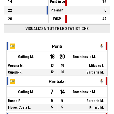
14
16
Punti in contropiede
22
6
PtiPanch
20
42
PtiCP
VISUALIZZA TUTTE LE STATISTICHE
Punti
18
20
Gatling M.
Brcaninovic M.
Verona M.
13
16
Milazzo I.
Cupido R.
12
16
Barberis M.
Rimbalzi
7
14
Gatling M.
Brcaninovic M.
Russo F.
5
5
Barberis M.
Flores Costa L.
5
5
Kinard M.