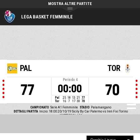
MOSTRA ALTRE PARTITE
LEGA BASKET FEMMINILE
PAL
TOR
Periodo
4
77
70
00:00
Pal
25
18
13
21
77
Tor
16
7
17
30
70
CAMPIONATO
Serie A1 Femminile
STADIO
Palamangano
DETTAGLI PARTITA
Inizio: 18:00 20/10/19
Sicily By Car Palermo vs Iren Fixi Torino
SPETTATORI
400