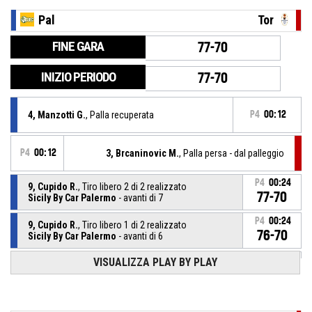
Pal
Tor
FINE GARA
77-70
INIZIO PERIODO
77-70
4, Manzotti G.
, Palla recuperata
P4
00:12
P4
00:12
3, Brcaninovic M.
, Palla persa - dal palleggio
P4
00:24
9, Cupido R.
, Tiro libero 2 di 2 realizzato
77-70
Sicily By Car Palermo
- avanti di 7
P4
00:24
9, Cupido R.
, Tiro libero 1 di 2 realizzato
76-70
Sicily By Car Palermo
- avanti di 6
VISUALIZZA PLAY BY PLAY
9, Cupido R.
, Fallo subito
P4
00:24
P4
00:24
15, Barberis M.
, Fallo personale