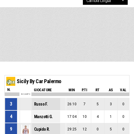
Sicily By Car Palermo
N.
GIOCATORE
MIN
P.TI
RT
AS
VAL
IN CAMPO
3
Russo F.
26:10
7
5
3
0
4
Manzotti G.
17:04
10
4
1
0
9
Cupido R.
29:25
12
0
5
0