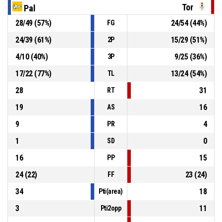
Tor
Pal
28
/
49
(
57
%)
24
/
54
(
44
%)
FG
P4
00:24
13, Petrova A.
, Sostituzione - Entra
24
/
39
(
61
%)
15
/
29
(
51
%)
2P
P4
00:24
23, Kinard M.
, Sostituzione - Esce
4
/
10
(
40
%)
9
/
25
(
36
%)
3P
17
/
22
(
77
%)
13
/
24
(
54
%)
TL
28
31
RT
19
16
AS
9
4
PR
1
0
SD
16
15
PP
24
(
22
)
23
(
24
)
FF
34
18
Pti(area)
3
11
Pti2opp