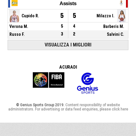
Assists
5
5
Cupido R.
Milazzo I.
Verona M.
5
4
Barberis M.
Russo F.
3
2
Salvini C.
VISUALIZZA I MIGLIORI
A CURA DI
© Genius Sports Group 2019.
Content responsibility of website
administrators. For advertising or data feed enquiries, please click here