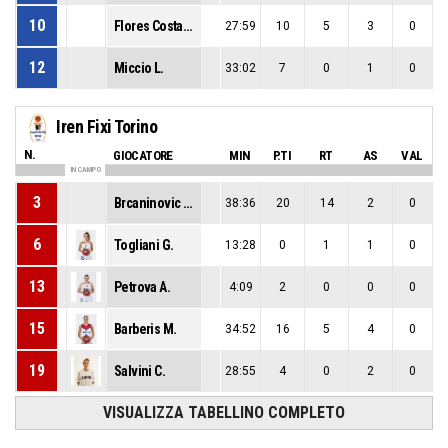
10
Flores Costa L.
27:59
10
5
3
0
12
Miccio L.
33:02
7
0
1
0
Iren Fixi Torino
N.
GIOCATORE
MIN
P.TI
RT
AS
VAL
IN CAMPO
3
Brcaninovic M.
38:36
20
14
2
0
6
Togliani G.
13:28
0
1
1
0
13
Petrova A.
4:09
2
0
0
0
15
Barberis M.
34:52
16
5
4
0
19
Salvini C.
28:55
4
0
2
0
VISUALIZZA TABELLINO COMPLETO