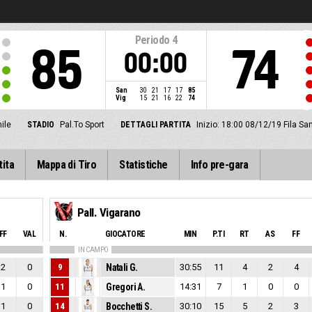
Periodo
4
85
74
00:00
San
30
21
17
17
85
Vig
15
21
16
22
74
ile
STADIO
Pal.To Sport
DETTAGLI PARTITA
Inizio: 18:00 08/12/19
Fila Sa
tita
Mappa di Tiro
Statistiche
Info pre-gara
Pall. Vigarano
FF
VAL
N.
GIOCATORE
MIN
P.TI
RT
AS
FF
IN CAMPO
2
0
9
Natali G.
30:55
11
4
2
4
1
0
11
Gregori A.
14:31
7
1
0
0
1
0
14
Bocchetti S.
30:10
15
5
2
3