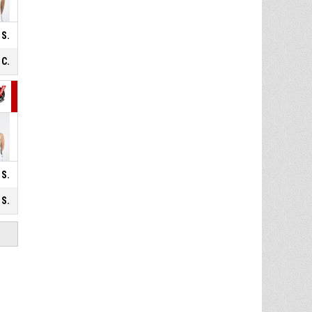
 S.
 C.
 S.
 S.