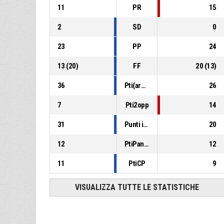
11
PR
15
2
SD
0
23
PP
24
13
(
20
)
FF
20
(
13
)
36
Pti(area)
26
7
Pti2opp
14
31
Punti in contropiede
20
12
PtiPanch
12
11
PtiCP
9
VISUALIZZA TUTTE LE STATISTICHE