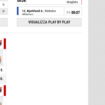
00:28
sbagliato
0
12, Bjorklund A.
, Rimbalzo
0
P4
00:27
difensivo
VISUALIZZA PLAY BY PLAY
11, Gregori A.
, 2 Punti - Tiro in
P4
00:27
sospensione sbagliato
11, Gregori A.
, Rimbalzo
P4
00:27
offensivo
5, Filippi M.
, Tiro libero 2 di 2
P4
00:38
realizzato
85-74
Fila San Martino di Lupari
-
avanti di 11
5, Filippi M.
, Tiro libero 1 di 2
P4
00:38
 S.
realizzato
84-74
Fila San Martino di Lupari
-
avanti di 10
 G.
P4
00:38
5, Filippi M.
, Fallo subito
14, Bocchetti S.
, Fallo
P4
00:38
personale