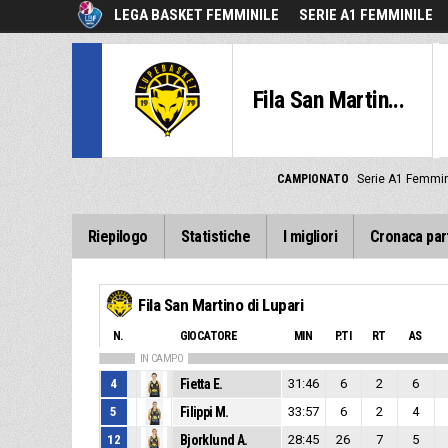
LEGA BASKET FEMMINILE
SERIE A1 FEMMINILE
Fila San Martin...
CAMPIONATO
Serie A1 Femmin
Riepilogo
Statistiche
I migliori
Cronaca par
Fila San Martino di Lupari
N.
GIOCATORE
MIN
P.TI
RT
AS
IN CAMPO
4
Fietta E.
31:46
6
2
6
5
Filippi M.
33:57
6
2
4
12
Bjorklund A.
28:45
26
7
5