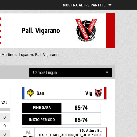
MOSTRA ALTRE PARTITE
Pall. Vigarano
n Martino di Lupari vs Pall. Vigarano
San
Vig
VAL
85-74
FINE GARA
0
85-74
INIZIO PERIODO
0
30, Attura B.
,
P4
0
BASKETBALL_ACTION_3PT_JUMPSHOT