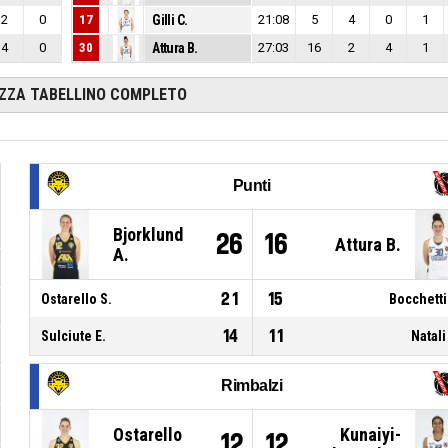
2
0
17
Gilli C.
21:08
5
4
0
1
4
0
30
Attura B.
27:03
16
2
4
1
IZZA TABELLINO COMPLETO
Punti
Bjorklund
26
16
Attura B.
A.
21
15
Ostarello S.
Bocchetti
14
11
Sulciute E.
Natali
Rimbalzi
Ostarello
Kunaiyi-
12
12