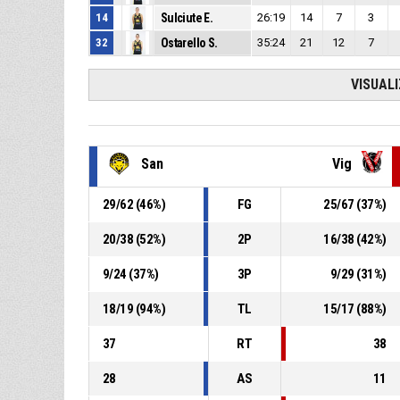
14
Sulciute E.
26:19
14
7
3
32
Ostarello S.
35:24
21
12
7
VISUAL
San
Vig
29
/
62
(
46
%)
FG
25
/
67
(
37
%)
20
/
38
(
52
%)
2P
16
/
38
(
42
%)
9
/
24
(
37
%)
3P
9
/
29
(
31
%)
18
/
19
(
94
%)
TL
15
/
17
(
88
%)
37
RT
38
28
AS
11