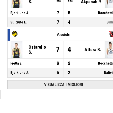
S.
Akpanah P.
7
5
Bjorklund A.
Bocchetti
7
4
Sulciute E.
Gilli
Assists
Ostarello
7
4
Attura B.
S.
6
2
Fietta E.
Bocchetti
5
2
Bjorklund A.
Nativi
VISUALIZZA I MIGLIORI