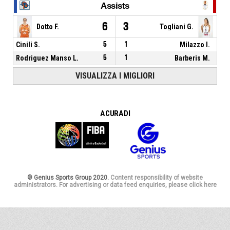
Assists
6
3
Dotto F.
Togliani G.
Cinili S.
5
1
Milazzo I.
Rodriguez Manso L.
5
1
Barberis M.
VISUALIZZA I MIGLIORI
A CURA DI
© Genius Sports Group 2020.
Content responsibility of website
administrators. For advertising or data feed enquiries, please click here