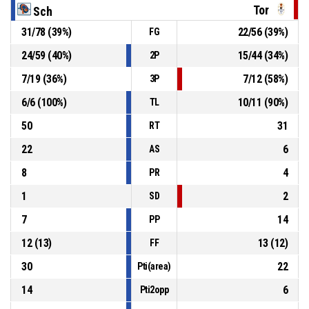
01:09
sbagliato
Tor
Sch
31
/
78
(
39
%)
22
/
56
(
39
%)
FG
P4
01:09
13, Petrova A.
, Sostituzione - Entra
24
/
59
(
40
%)
15
/
44
(
34
%)
2P
P4
01:09
3, Brcaninovic M.
, Sostituzione - Esce
7
/
19
(
36
%)
7
/
12
(
58
%)
3P
6
/
6
(
100
%)
10
/
11
(
90
%)
TL
50
31
RT
22
6
AS
8
4
PR
1
2
SD
7
14
PP
12
(
13
)
13
(
12
)
FF
30
22
Pti(area)
14
6
Pti2opp