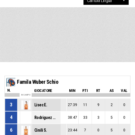
Famila Wuber Schio
N.
GIOCATORE
MIN
P.TI
RT
AS
VAL
IN CAMPO
3
Lisec E.
27:39
11
9
2
0
4
Rodriguez Manso L.
38:47
33
3
5
0
6
Cinili S.
23:44
7
0
5
0