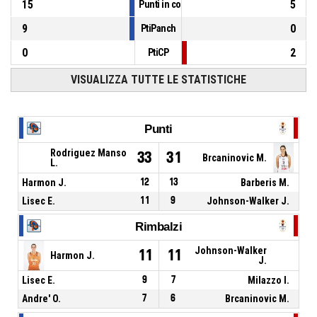
15
5
Punti in contropiede
9
0
PtiPanch
0
2
PtiCP
VISUALIZZA TUTTE LE STATISTICHE
Punti
Rodriguez Manso
33
31
Brcaninovic M.
L.
Harmon J.
12
13
Barberis M.
Lisec E.
11
9
Johnson-Walker J.
Rimbalzi
Johnson-Walker
11
11
Harmon J.
J.
Lisec E.
9
7
Milazzo I.
Andre' O.
7
6
Brcaninovic M.