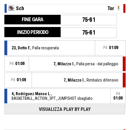
Sch
Tor
FINE GARA
75-61
INIZIO PERIODO
75-61
23, Dotto F.
, Palla recuperata
P4
01:09
P4
01:09
7, Milazzo I.
, Palla persa - dal palleggio
P4
01:09
7, Milazzo I.
, Rimbalzo difensivo
4, Rodriguez Manso L.
,
P4
BASKETBALL_ACTION_3PT_JUMPSHOT sbagliato
01:09
VISUALIZZA PLAY BY PLAY
23, Dotto F.
, Rimbalzo difensivo
P4
01:09
7, Milazzo I.
, BASKETBALL_ACTION_2PT_DRIVINGLAYUP
P4