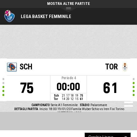
MOSTRA ALTRE PARTITE
LEGA BASKET FEMMINILE
SCH
TOR
Periodo
4
75
61
00:00
Sch
21
17
18
19
75
Tor
14
20
12
15
61
CAMPIONATO
Serie A1 Femminile
STADIO
Palaromare
DETTAGLI PARTITA
Inizio: 18:00 19/01/20
Famila Wuber Schio vs Iren Fixi Torino
SPETTATORI
1500