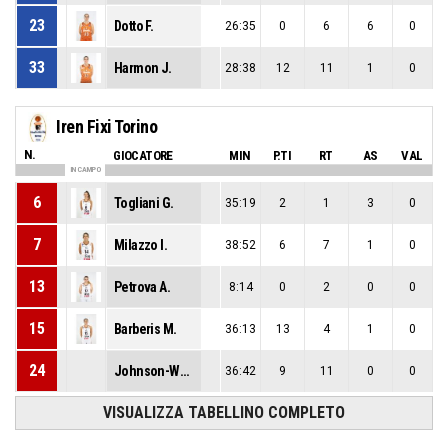
23
Dotto F.
26:35
0
6
6
0
33
Harmon J.
28:38
12
11
1
0
Iren Fixi Torino
N.
GIOCATORE
MIN
P.TI
RT
AS
VAL
IN CAMPO
6
Togliani G.
35:19
2
1
3
0
7
Milazzo I.
38:52
6
7
1
0
13
Petrova A.
8:14
0
2
0
0
15
Barberis M.
36:13
13
4
1
0
24
Johnson-Walker J.
36:42
9
11
0
0
VISUALIZZA TABELLINO COMPLETO