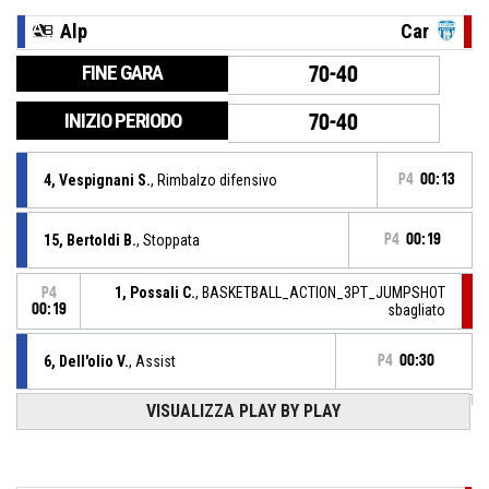
Alp
Car
FINE GARA
70-40
INIZIO PERIODO
70-40
4, Vespignani S.
, Rimbalzo difensivo
P4
00:13
15, Bertoldi B.
, Stoppata
P4
00:19
1, Possali C.
, BASKETBALL_ACTION_3PT_JUMPSHOT
P4
00:19
sbagliato
6, Dell'olio V.
, Assist
P4
00:30
P4
00:30
VISUALIZZA PLAY BY PLAY
8, Reani L.
, 2 Punti - Tiro in sospensione realizzato
70-40
Ecodent Point Alpo
- avanti di 30
6, Dell'olio V.
, Rimbalzo difensivo
P4
00:40