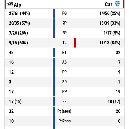
Car
Alp
27
/
61
(
44
%)
14
/
56
(
25
%)
FG
P4
00:43
5, Usuelli S.
, 2 Punti - Tiro in sospensione sbagliato
20
/
35
(
57
%)
13
/
39
(
33
%)
2P
P4
00:47
Rimbalzo offensivo
7
/
26
(
26
%)
1
/
17
(
5
%)
3P
9
/
15
(
60
%)
11
/
13
(
84
%)
TL
48
32
RT
16
7
AS
12
9
PR
3
1
SD
17
19
PP
17
(
18
)
18
(
17
)
FF
32
20
Pti(area)
10
0
Pti2opp