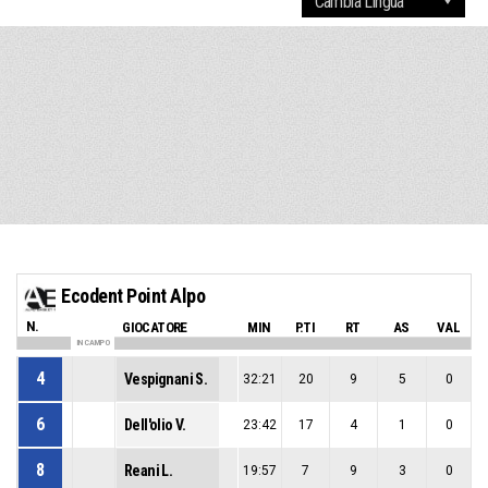
Ecodent Point Alpo
N.
GIOCATORE
MIN
P.TI
RT
AS
VAL
IN CAMPO
4
Vespignani S.
32:21
20
9
5
0
6
Dell'olio V.
23:42
17
4
1
0
8
Reani L.
19:57
7
9
3
0