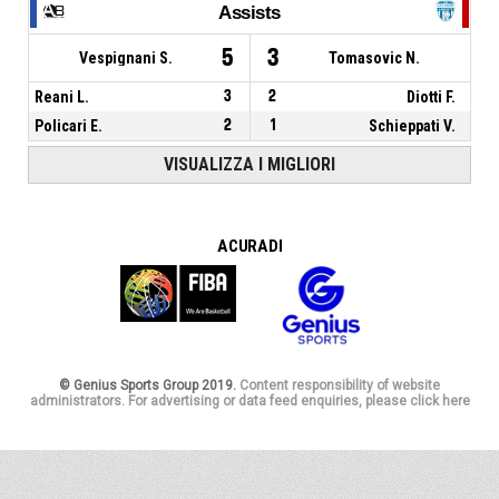
Assists
5
3
Vespignani S.
Tomasovic N.
Reani L.
3
2
Diotti F.
Policari E.
2
1
Schieppati V.
VISUALIZZA I MIGLIORI
A CURA DI
© Genius Sports Group 2019.
Content responsibility of website
administrators. For advertising or data feed enquiries, please click here