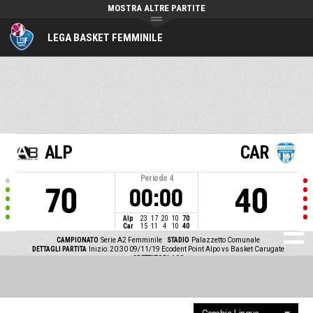
MOSTRA ALTRE PARTITE
LEGA BASKET FEMMINILE
ALP
CAR
Periodo
4
70
40
00:00
Alp
23
17
20
10
70
Car
15
11
4
10
40
CAMPIONATO
Serie A2 Femminile
STADIO
Palazzetto Comunale
DETTAGLI PARTITA
Inizio: 20:30 09/11/19
Ecodent Point Alpo vs Basket Carugate
SPETTATORI
100