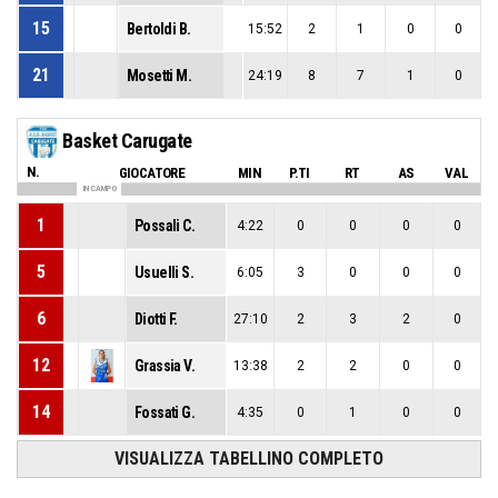
15
Bertoldi B.
15:52
2
1
0
0
21
Mosetti M.
24:19
8
7
1
0
Basket Carugate
N.
GIOCATORE
MIN
P.TI
RT
AS
VAL
IN CAMPO
1
Possali C.
4:22
0
0
0
0
5
Usuelli S.
6:05
3
0
0
0
6
Diotti F.
27:10
2
3
2
0
12
Grassia V.
13:38
2
2
0
0
14
Fossati G.
4:35
0
1
0
0
VISUALIZZA TABELLINO COMPLETO