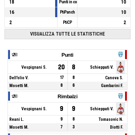
18
10
Punti in contropiede
16
10
PtiPanch
2
2
PtiCP
VISUALIZZA TUTTE LE STATISTICHE
Punti
20
8
Vespignani S.
Schieppati V.
Dell'olio V.
17
8
Canova S.
Mosetti M.
8
6
Gambarini F.
Rimbalzi
9
9
Vespignani S.
Schieppati V.
Reani L.
9
8
Tomasovic N.
Mosetti M.
7
3
Diotti F.