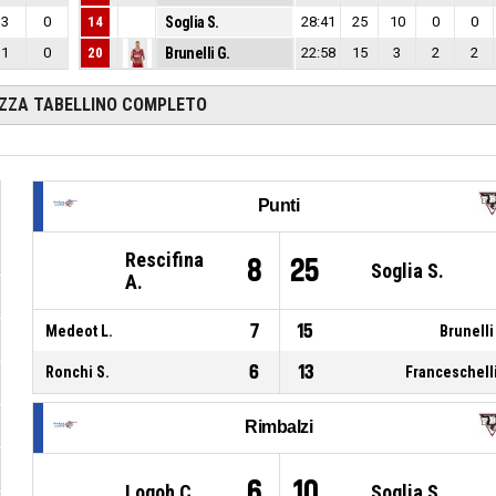
3
0
14
Soglia S.
28:41
25
10
0
0
1
0
20
Brunelli G.
22:58
15
3
2
2
IZZA TABELLINO COMPLETO
Punti
Rescifina
8
25
Soglia S.
A.
7
15
Medeot L.
Brunelli
6
13
Ronchi S.
Franceschelli
Rimbalzi
6
10
Logoh C.
Soglia S.