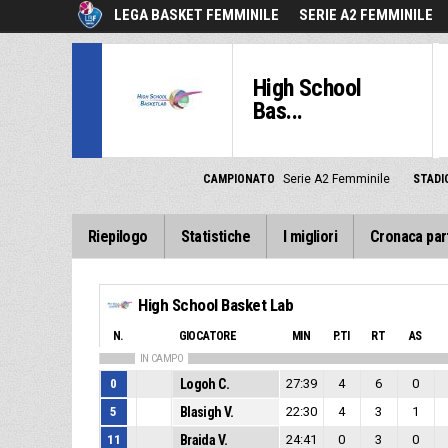
LEGA BASKET FEMMINILE
SERIE A2 FEMMINILE
High School
Bas...
CAMPIONATO
Serie A2 Femminile
STADI
Riepilogo
Statistiche
I migliori
Cronaca par
High School Basket Lab
N.
GIOCATORE
MIN
P.TI
RT
AS
IN CAMPO
0
Logoh C.
27:39
4
6
0
5
Blasigh V.
22:30
4
3
1
11
Braida V.
24:41
0
3
0