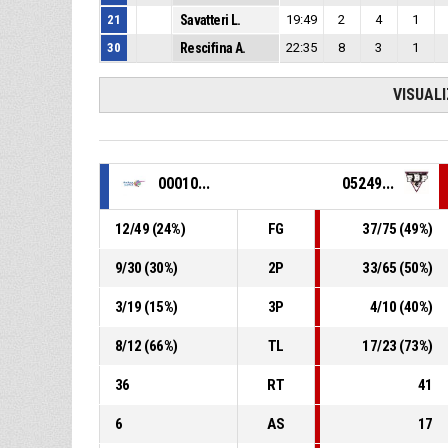
21
Savatteri L.
19:49
2
4
1
30
Rescifina A.
22:35
8
3
1
VISUAL
00010...
05249...
12
/
49
(
24
%)
FG
37
/
75
(
49
%)
9
/
30
(
30
%)
2P
33
/
65
(
50
%)
3
/
19
(
15
%)
3P
4
/
10
(
40
%)
8
/
12
(
66
%)
TL
17
/
23
(
73
%)
36
RT
41
6
AS
17