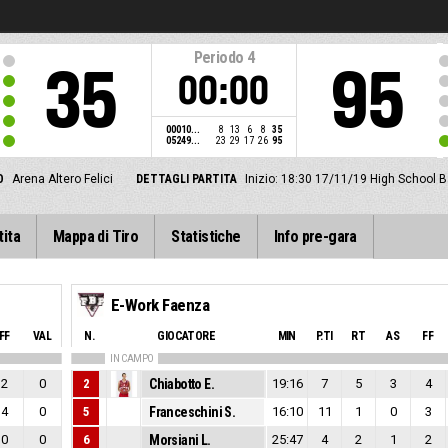
Periodo
4
35
95
00:00
00010...
8
13
6
8
35
05249...
23
29
17
26
95
O
Arena Altero Felici
DETTAGLI PARTITA
Inizio: 18:30 17/11/19
High School B
tita
Mappa di Tiro
Statistiche
Info pre-gara
E-Work Faenza
FF
VAL
N.
GIOCATORE
MIN
P.TI
RT
AS
FF
IN CAMPO
2
0
2
Chiabotto E.
19:16
7
5
3
4
4
0
5
Franceschini S.
16:10
11
1
0
3
0
0
6
Morsiani L.
25:47
4
2
1
2