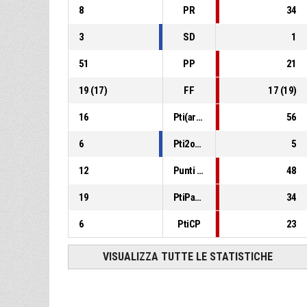
8
PR
34
3
SD
1
51
PP
21
19
(
17
)
FF
17
(
19
)
16
Pti(area)
56
6
Pti2opp
5
12
Punti in contropiede
48
19
PtiPanch
34
6
PtiCP
23
VISUALIZZA TUTTE LE STATISTICHE