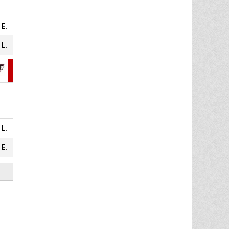
 E.
 L.
 L.
 E.