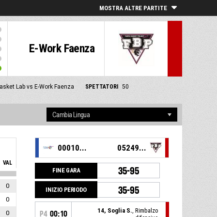
MOSTRA ALTRE PARTITE
E-Work Faenza
asket Lab vs E-Work Faenza
SPETTATORI
50
00010...
05249...
VAL
35-95
FINE GARA
0
35-95
INIZIO PERIODO
0
14, Soglia S.
, Rimbalzo
0
P4
00:10