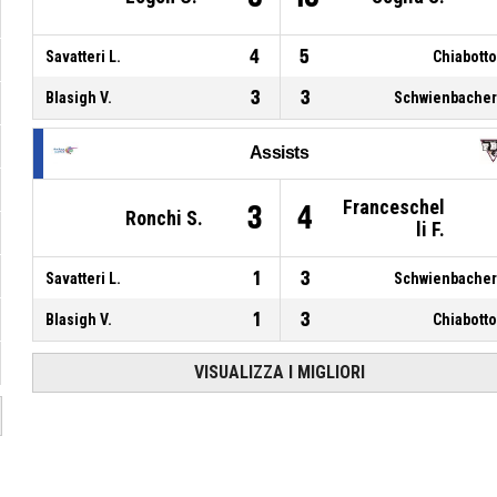
4
5
Savatteri L.
Chiabotto
3
3
Blasigh V.
Schwienbacher
Assists
Franceschel
3
4
Ronchi S.
li F.
1
3
Savatteri L.
Schwienbacher
1
3
Blasigh V.
Chiabotto
VISUALIZZA I MIGLIORI