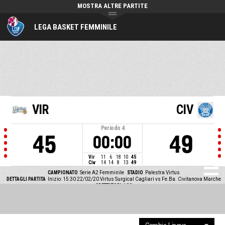
MOSTRA ALTRE PARTITE
LEGA BASKET FEMMINILE
VIR
CIV
Periodo
4
45
49
00:00
Vir
11
6
18
10
45
Civ
14
14
8
13
49
CAMPIONATO
Serie A2 Femminile
STADIO
Palestra Virtus
DETTAGLI PARTITA
Inizio: 15:30 22/02/20
Virtus Surgical Cagliari vs Fe.Ba. Civitanova Marche
SPETTATORI
100