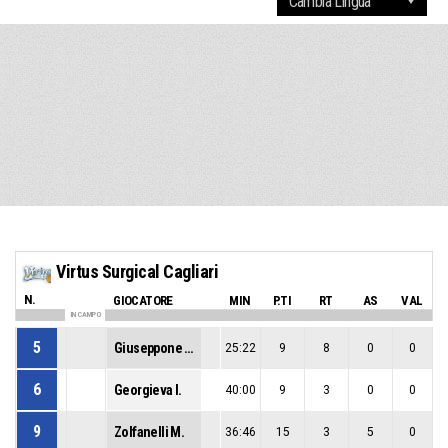
Virtus Surgical Cagliari
N.
GIOCATORE
MIN
P.TI
RT
AS
VAL
IN CAMPO
5
Giuseppone M.
25:22
9
8
0
0
6
Georgieva I.
40:00
9
3
0
0
9
Zolfanelli M.
36:46
15
3
5
0