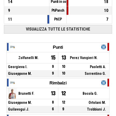
14
18
Punti in contropiede
9
10
PtiPanch
11
7
PtiCP
VISUALIZZA TUTTE LE STATISTICHE
Punti
15
13
Zolfanelli M.
Perez Vangieri N.
Georgieva I.
9
10
Paoletti A.
Giuseppone M.
9
10
Sorrentino G.
Rimbalzi
13
12
Brunetti F.
Bocola G.
Giuseppone M.
8
12
Ortolani M.
Guilavogui J.
6
9
Trobbiani J.