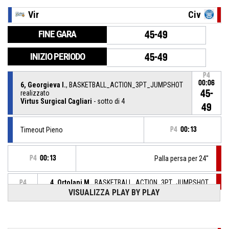
Vir
Civ
FINE GARA
45-49
INIZIO PERIODO
45-49
P4
00:06
6, Georgieva I.
, BASKETBALL_ACTION_3PT_JUMPSHOT
45-
realizzato
Virtus Surgical Cagliari
- sotto di 4
49
Timeout Pieno
P4
00:13
P4
00:13
Palla persa per 24''
4, Ortolani M.
, BASKETBALL_ACTION_3PT_JUMPSHOT
P4
00:13
sbagliato
VISUALIZZA PLAY BY PLAY
P4
00:41
Rimbalzo difensivo