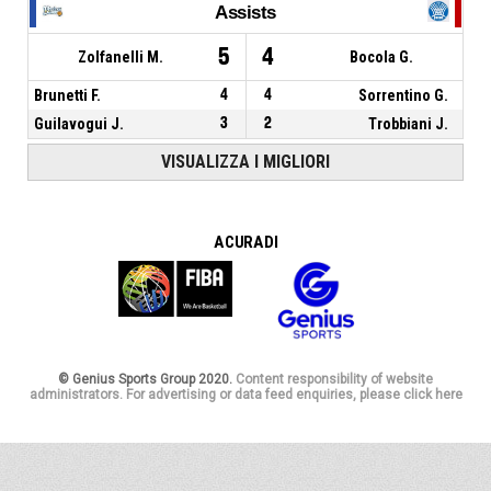
Assists
5
4
Zolfanelli M.
Bocola G.
Brunetti F.
4
4
Sorrentino G.
Guilavogui J.
3
2
Trobbiani J.
VISUALIZZA I MIGLIORI
A CURA DI
© Genius Sports Group 2020.
Content responsibility of website
administrators. For advertising or data feed enquiries, please click here